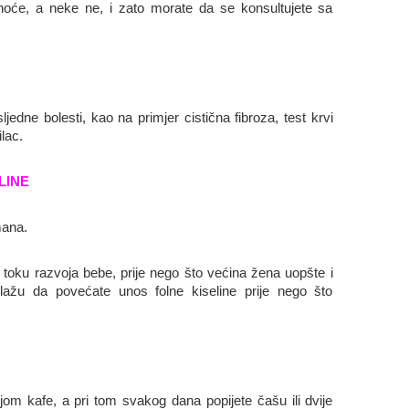
oće, a neke ne, i zato morate da se konsultujete sa
jedne bolesti, kao na primjer cistična fibroza, test krvi
ilac.
LINE
mana.
oku razvoja bebe, prije nego što većina žena uopšte i
dlažu da povećate unos folne kiseline prije nego što
om kafe, a pri tom svakog dana popijete čašu ili dvije