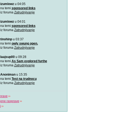
izumlowz
u 04:05
Pitajte naše doktore! - B
Doktori Bahceci Centra za 
na temi
sponsored links
vantjelesnu oplodnju
iz foruma
Zatrudnjivanje
izumlowz
u 04:01
"Gdje život počinje" - Bah
U sklopu Bahceci grupacije,
na temi
sponsored links
dugu 18 godin
iz foruma
Zatrudnjivanje
tinohinp
u 03:37
(Ne)plodnost i IVF postup
Više o plodnosti, neplodnos
na temi
owly swung open.
postupku van
iz foruma
Zatrudnjivanje
laajsup00
u 09:28
na temi
As Sam explored furthe
iz foruma
Zatrudnjivanje
Anoniman
u 15:35
na temi
Test na trudnocu
iz foruma
Zatrudnjivanje
prave
jene rasprave
i