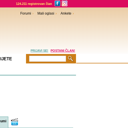
124.211 registrovan član
Forumi
Mali oglasi
Ankete
PRIJAVI SE!
POSTANI ČLAN!
IJETE
rumi
Video
sadržaji