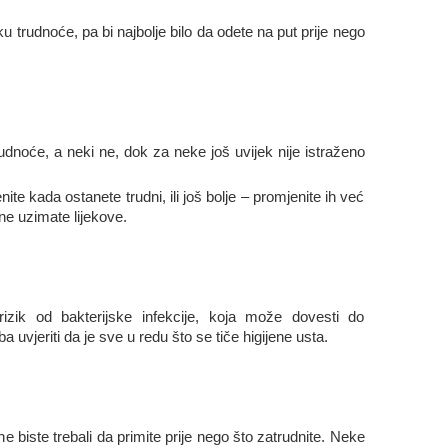
u trudnoće, pa bi najbolje bilo da odete na put prije nego
dnoće, a neki ne, dok za neke još uvijek nije istraženo
.
e kada ostanete trudni, ili još bolje – promjenite ih već
ne uzimate lijekove.
izik od bakterijske infekcije, koja može dovesti do
 uvjeriti da je sve u redu što se tiče higijene usta.
ine biste trebali da primite prije nego što zatrudnite. Neke