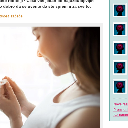
nete roditelji? Čeka vas jedan od najuzbudljivijih
o dobro da se uverite da ste spremni za sve to.
dnost
začeće
Nove ras
Promijen
Svi forum