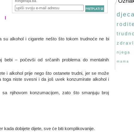
Ozna
djec
 I
rodite
trudn
su alkohol i cigarete nešto što tokom trudnoće ne bi
zdravl
njega
oj bebi – počevši od srčanih problema do mentalnih
mama
arete i alkohol prije nego što ostanete trudni, jer se može
a toga niste svesni i da još uvek konzumirate alkohol i
ne sa njihovom konzumacijom, zato što smanjuju broj
er kada dobijete dijete, sve će biti komplikovanije.