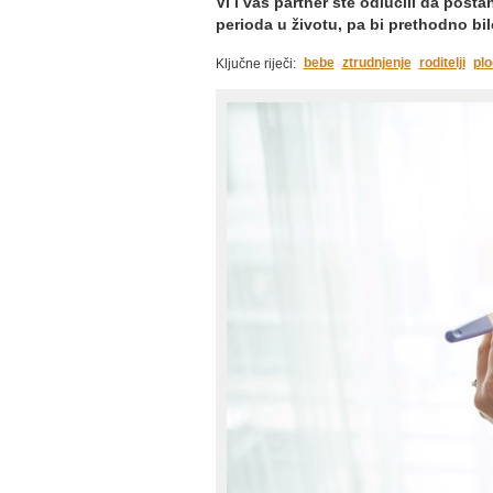
Vi i vaš partner ste odlučili da posta
perioda u životu, pa bi prethodno bil
bebe
ztrudnjenje
roditelji
plo
Ključne riječi: