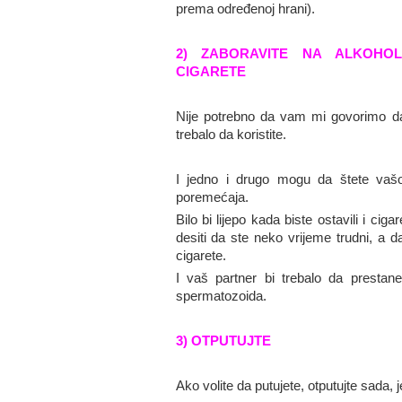
prema određenoj hrani).
2) ZABORAVITE NA ALKOHOL
CIGARETE
Nije potrebno da vam mi govorimo da 
trebalo da koristite.
I jedno i drugo mogu da štete vaš
poremećaja.
Bilo bi lijepo kada biste ostavili i cig
desiti da ste neko vrijeme trudni, a d
cigarete.
I vaš partner bi trebalo da presta
spermatozoida.
3) OTPUTUJTE
Ako volite da putujete, otputujte sada, j