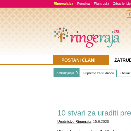
Ringeraja.ba
Porodica
Filantropija
Zdravlje, Lj
POSTANI ČLAN!
ZATRU
Zatrudnjenje
Pripreme za trudnoću
Ovulacij
10 stvari za uraditi pr
Uredništvo Ringeraja
, 15.6.2020