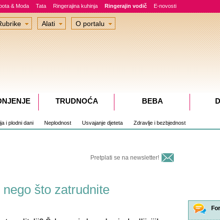
epota & Moda
Tata
Ringerajina kuhinja
Ringerajin vodič
E-novosti
Rubrike
Alati
O portalu
DNJENJE
TRUDNOĆA
BEBA
D
a i plodni dani
Neplodnost
Usvajanje djeteta
Zdravlje i bezbjednost
Pretplati se na newsletter!
e nego što zatrudnite
Fo