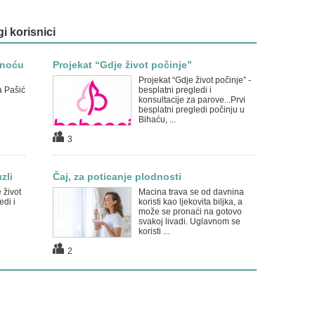
gi korisnici
dnoću
Projekat “Gdje život počinje”
Projekat “Gdje život počinje” -
a Pašić
besplatni pregledi i
konsultacije za parove...Prvi
besplatni pregledi počinju u
Bihaću, ...
3
zli
Čaj, za poticanje plodnosti
 život
Macina trava se od davnina
edi i
koristi kao ljekovita biljka, a
može se pronaći na gotovo
svakoj livadi. Uglavnom se
koristi ...
2