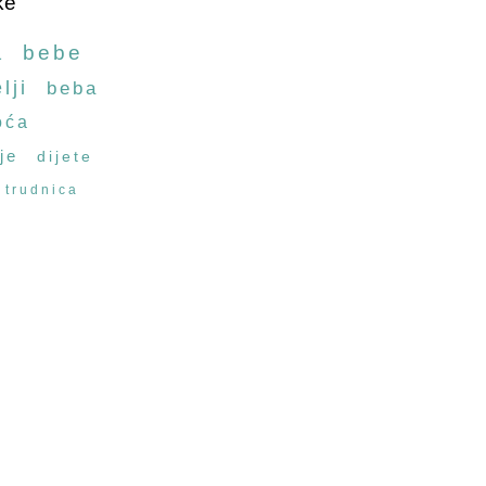
ke
a
bebe
lji
beba
oća
je
dijete
trudnica