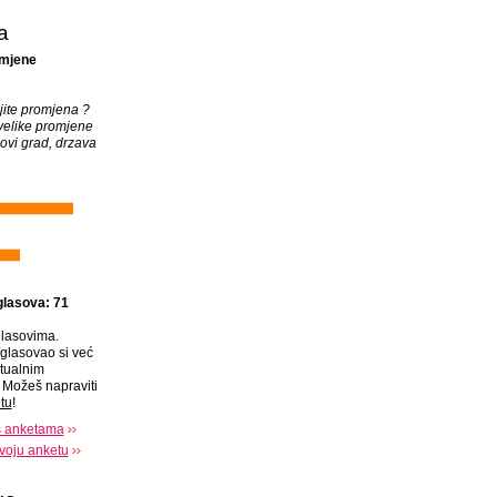
a
omjene
ojite promjena ?
velike promjene
novi grad, drzava
glasova: 71
lasovima.
glasovao si već
tualnim
Možeš napraviti
tu
!
s anketama
voju anketu