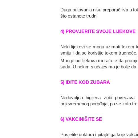
Duga putovanja nisu preporučljiva u tok
što ostanete trudni.
4) PROVJERITE SVOJE LIJEKOVE
Neki lijekovi se mogu uzimati tokom tu
smiju li da se koristite tokom trudnoće
Mnoge od lijekova moraćete da promjenit
sada. U nekim slučajevima je bolje da 
5) IDITE KOD ZUBARA
Nedovoljna higijena zubi povećava r
prijevremenog porođaja, pa se zato treba
6) VAKCINIŠITE SE
Posjetite doktora i pitajte ga koje vakc