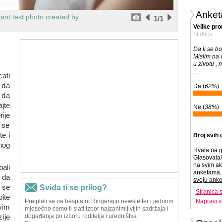
Anket
ant test photo created by
1
/1
Velike pr
Mirkica
Da li se b
Mislim na 
u zivotu , 
....
ati
 da
Da (
62%
)
 da
jte
Ne (
38%
)
ije
 se
te i
Broj svih 
nog
Hvala na g
Glasovala/
na svim ak
ali
anketama. 
o da
svoju anke
 se
Stranica 
bite
Napravi s
vim
ije