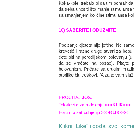
Koka-kole, trebalo bi sa tim odmah da 
da treba unositi što manje stimulansa 
sa smanjenjem količine stimulansa koje
10) SABERITE I ODUZMITE
Podizanje djeteta nije jeftino. Ne sam
krevetić i razne druge stvari za bebu
ćete biti na porodiljskom bolovanju (u 
da se vraćate na posao). Pitajte p
bolovanjem. Pričajte sa drugim mladim
otprilike biti troškovi. (A za to vam slu
PROČITAJ JOŠ:
Tekstovi o zatrudnjenju
>>>KLIK<<<
Forum o zatrudnjenju
>>>KLIK<<<
Klikni “Like” i dodaj svoj kom