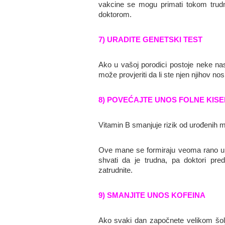
vakcine se mogu primati tokom trudn
doktorom.
7) URADITE GENETSKI TEST
Ako u vašoj porodici postoje neke nasl
može provjeriti da li ste njen njihov nos
8) POVEĆAJTE UNOS FOLNE KISE
Vitamin B smanjuje rizik od urođenih 
Ove mane se formiraju veoma rano u t
shvati da je trudna, pa doktori pre
zatrudnite.
9) SMANJITE UNOS KOFEINA
Ako svaki dan započnete velikom šolj