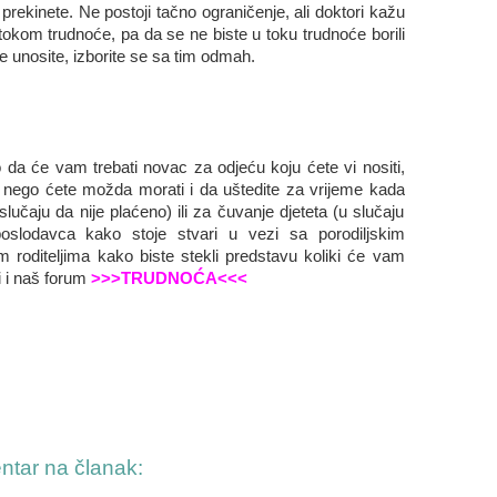
prekinete. Ne postoji tačno ograničenje, ali doktori kažu
tokom trudnoće, pa da se ne biste u toku trudnoće borili
 unosite, izborite se sa tim odmah.
o da će vam trebati novac za odjeću koju ćete vi nositi,
, nego ćete možda morati i da uštedite za vrijeme kada
slučaju da nije plaćeno) ili za čuvanje djeteta (u slučaju
oslodavca kako stoje stvari u vezi sa porodiljskim
 roditeljima kako biste stekli predstavu koliki će vam
ži i naš forum
>>>TRUDNOĆA<<<
entar na članak: