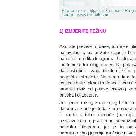
Priprema za najljepših 9 mjeseci
Pregn
jcomp - www.freepik.com
1) IZMJERITE TEŽINU
Ako ste previše mršave, to može utic
na ovulaciju, pa bi zato najbolje bilo
nabacite nekoliko kilograma. U slučaju
imate nekoliko kilograam viška, pokuša
da dostignete svoju idealnu težinu pr
nego što zatrudnite. Ne samo da ćete
osjećati bolje tokom trudnoće, nego će
smanjiti rizik od pojave visokog krv
pritiska i dijabetesa.
Još jedan razlog zbog kojeg biste treb
da smršate prie jeste taj što je opasn
to radite u toku trudnoće (nemojte
uzrujavati ako u prva tri mjeseca izgu
nekoliko kilograma, jer je to sas
normalno zbog jutarnje mučnine i averz