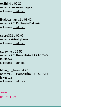
ex3hind
u 09:21
VIDEO: 7 najboljih položaj
Zašto je važno u kojem pol
na temi
business pages
porađamo? Koji su najbolj
iz foruma
Trudnoća
Buducamama1
u 08:41
Odlična animacija o trudn
Ovu zaista zanimljivu kratk
na temi
RE: Dr Sanjin Dekovic
prikazuje trudno
iz foruma
Trudnoća
svere301
u 02:05
Katy Perry slavi žene u n
Katy Perry slavi žene u no
na temi
virtual phone
Makes A Woman\".
iz foruma
Trudnoća
samy_lo
u 22:50
Nifty test: bez straha, bez
Nifty test je napravilo got
na temi
RE: Porodilišta SARAJEVO
trudnica diljem svi
iskustva
iz foruma
Trudnoća
Život je čudo!
Mom_of_two
u 04:27
Pogledajte i uživajte! Najlj
na temi
RE: Porodilišta SARAJEVO
stvaranju i razvija
iskustva
iz foruma
Trudnoća
prave
jene rasprave
i