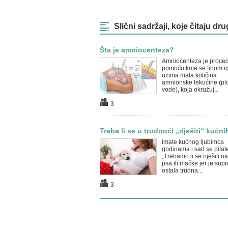
Slični sadržaji, koje čitaju dru
Šta je amniocenteza?
Amniocenteza je proce
pomoću koje se finom i
uzima mala količina
amnionske tekućine (pl
vode), koja okružuj...
3
Treba li se u trudnoći „riješiti“ kućnih 
Imate kućnog ljubimca
godinama i sad se pitat
„Trebamo li se riješiti n
psa ili mačke jer je sup
ostala trudna...
3