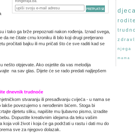
djec
a
rodite
trudn
u i tako ga brže prepoznati nakon rođenja. Iznad svega,
 da ne čitate crnu kroniku ili bilo koji drugi pretjerano
zdravl
u pročitati bajku ili mu pričati što će sve raditi kad se
njega
mama
mu nešto otpjevate. Ako osjetite da vas melodija
vajte na sav glas. Dijete će se rado predati najljepšem
odite dnevnik trudnoće
mjetničkom stvaranju ili presađivanju cvijeća - u nama se
o lakše povezujemo s nerođenim bićem. Stoga bi
crtajte djetetu sliku, napišite mu ljubavno pismo, izradite
 bebu. Dopustite kreativnim idejama da teku vašim
ija koja voli život i koja će ga podržati u rastu i dati mu do
iprema sve za njegovo dolazak.