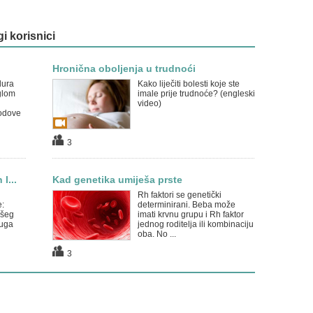
gi korisnici
Hronična oboljenja u trudnoći
dura
Kako liječiti bolesti koje ste
glom
imale prije trudnoće? (engleski
video)
odove
3
l...
Kad genetika umiješa prste
Rh faktori se genetički
e:
determinirani. Beba može
ašeg
imati krvnu grupu i Rh faktor
ruga
jednog roditelja ili kombinaciju
oba. No ...
3