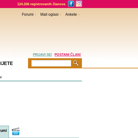
124.206 registrovanih članova
Forumi
Mali oglasi
Ankete
PRIJAVI SE!
POSTANI ČLAN!
IJETE
je
rumi
Video
sadržaji