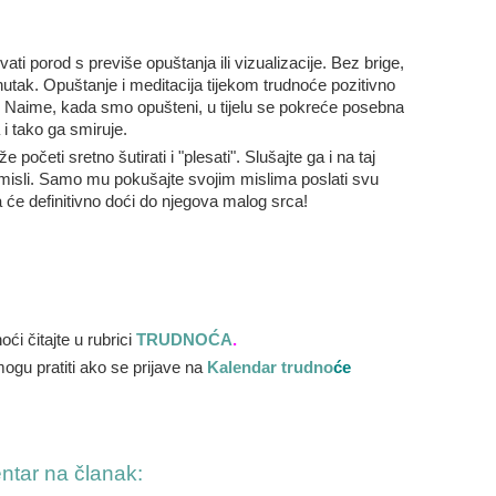
ti porod s previše opuštanja ili vizualizacije. Bez brige,
nutak. Opuštanje i meditacija tijekom trudnoće pozitivno
ta. Naime, kada smo opušteni, u tijelu se pokreće posebna
 i tako ga smiruje.
početi sretno šutirati i "plesati". Slušajte ga i na taj
 misli. Samo mu pokušajte svojim mislima poslati svu
će definitivno doći do njegova malog srca!
ći čitajte u rubrici
TRUDNOĆA
.
mogu pratiti ako se prijave na
Kalendar trudno
će
entar na članak: