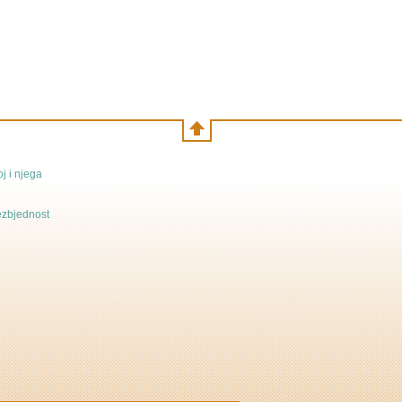
j i njega
bezbjednost