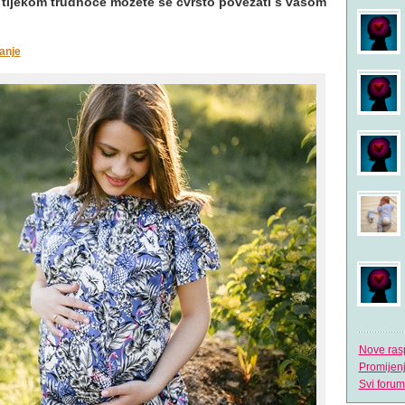
ti, tijekom trudnoće možete se čvrsto povezati s vašom
anje
Nove ras
Promijen
Svi forum