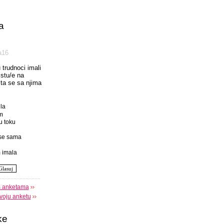
a
а16
u trudnoci imali
istu/e na
 sta se sa njima
la
m
u toku
se sama
 imala
s anketama
voju anketu
ke