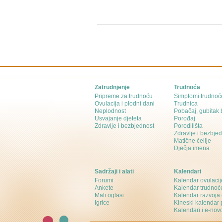
Zatrudnjenje
Trudnoća
Pripreme za trudnoću
Simptomi trudnoć
Ovulacija i plodni dani
Trudnica
Neplodnost
Pobačaj, gubitak
Usvajanje djeteta
Porođaj
Zdravlje i bezbjednost
Porodilišta
Zdravlje i bezbje
Matične ćelije
Dječja imena
Sadržaji i alati
Kalendari
Forumi
Kalendar ovulacij
Ankete
Kalendar trudnoć
Mali oglasi
Kalendar razvoja 
Igrice
Kineski kalendar 
Kalendari i e-novo