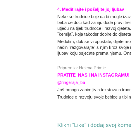
4. Meditirajte i pošaljite joj ljubav
Neke se trudnice boje da bi mogle izazva
beba će doći kad za nju dođe pravi tre
utječu na tijek trudnoće i razvoj djete
"kemija", koja također dopire do djeteta
Međutim, dok se vi opuštate, dijete može 
način "razgovarajte" s njim kroz svoje
ljubav koju osjećate prema njemu. Ona 
Pripremila: Helena Primic
PRATITE NAS I NA INSTAGRAMU!
@ringeraja_ba
Još mnogo zanimljivih tekstova o trudno
Trudnice o razvoju svoje bebice u tibi 
Klikni “Like” i dodaj svoj kom