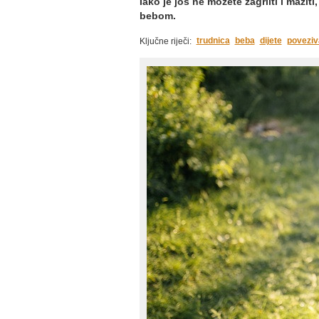
Iako je još ne možete zagrliti i mazi
bebom.
trudnica
beba
dijete
poveziv
Ključne riječi: