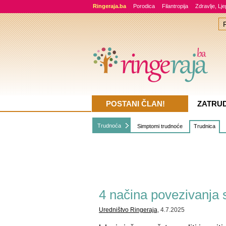
Ringeraja.ba
Porodica
Filantropija
Zdravlje, Lj
POSTANI ČLAN!
ZATRU
Trudnoća
Simptomi trudnoće
Trudnica
4 načina povezivanja 
Uredništvo Ringeraja
, 4.7.2025