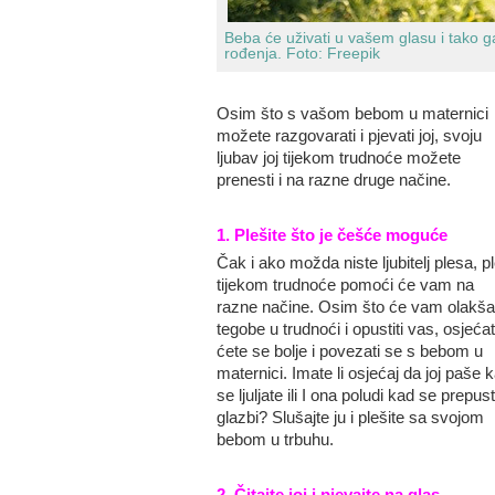
Beba će uživati u vašem glasu i tako 
rođenja.
Foto: Freepik
Osim što s vašom bebom u maternici
možete razgovarati i pjevati joj, svoju
ljubav joj tijekom trudnoće možete
prenesti i na razne druge načine.
1. Plešite što je češće moguće
Čak i ako možda niste ljubitelj plesa, p
tijekom trudnoće pomoći će vam na
razne načine. Osim što će vam olakšat
tegobe u trudnoći i opustiti vas, osjeća
ćete se bolje i povezati se s bebom u
maternici. Imate li osjećaj da joj paše 
se ljuljate ili I ona poludi kad se prepust
glazbi? Slušajte ju i plešite sa svojom
bebom u trbuhu.
2. Čitajte joj i pjevajte na glas