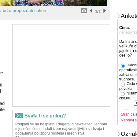
ga brže prepoznati nakon
1
/1
Anket
Cista.
пеперутк
Da li ste 
veliku/e c
jajniku, i
desilo?
Ukloni
operativni
les
zahvatom 
trudnoce.
Cista 
i
povukla.
ti
Nisam
cistu/e.
kad
ite
Stranica 
Napravi s
Ozna