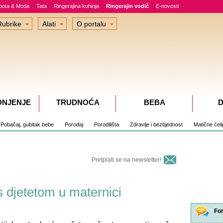
epota & Moda
Tata
Ringerajina kuhinja
Ringerajin vodič
E-novosti
Rubrike
Alati
O portalu
DNJENJE
TRUDNOĆA
BEBA
D
Pobačaj, gubitak bebe
Porođaj
Porodilišta
Zdravlje i bezbjednost
Matične ćeli
Pretplati se na newsletter!
s djetetom u maternici
Fo