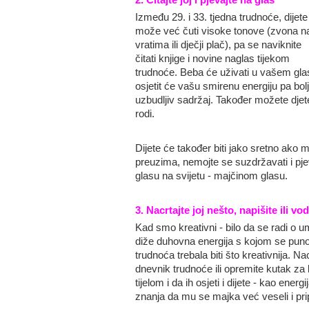
Između 29. i 33. tjedna trudnoće, dijete
može već čuti visoke tonove (zvona n
vratima ili dječji plač), pa se naviknite
čitati knjige i novine naglas tijekom
trudnoće. Beba će uživati u vašem glas
osjetit će vašu smirenu energiju pa bolje
uzbudljiv sadržaj. Također možete djetet
rodi.
Dijete će također biti jako sretno ako 
preuzima, nemojte se suzdržavati i pje
glasu na svijetu - majčinom glasu.
3. Nacrtajte joj nešto, napišite ili v
Kad smo kreativni - bilo da se radi o u
diže duhovna energija s kojom se pun
trudnoća trebala biti što kreativnija. Na
dnevnik trudnoće ili opremite kutak za
tijelom i da ih osjeti i dijete - kao energ
znanja da mu se majka već veseli i pr