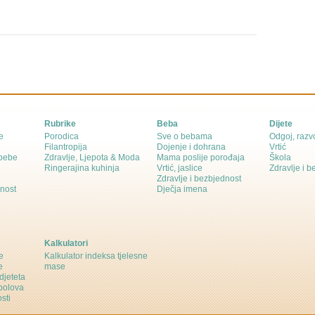
Rubrike
Beba
Dijete
e
Porodica
Sve o bebama
Odgoj, razvo
Filantropija
Dojenje i dohrana
Vrtić
 bebe
Zdravlje, Ljepota & Moda
Mama poslije porođaja
Škola
Ringerajina kuhinja
Vrtić, jaslice
Zdravlje i 
Zdravlje i bezbjednost
dnost
Dječja imena
Kalkulatori
e
Kalkulator indeksa tjelesne
e
mase
djeteta
polova
sti