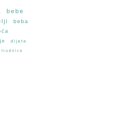
a
bebe
lji
beba
oća
je
dijete
trudnica