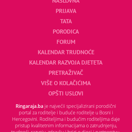
NASLOVNA
PRIJAVA
TATA
PORODICA
FORUM
KALENDAR TRUDNOĆE
KALENDAR RAZVOJA DJETETA
PRETRAŽIVAČ
VIŠE O KOLAČIĆIMA
OPŠTI USLOVI
Ringaraja.ba
je najvećii specijalizirani porodični
portal za roditelje i buduće roditelje u Bosni i
Hercegovini. Roditeljima i budućim roditeljima daje
pristup kvalitetnim informacijama o zatrudnjenju,
trudnoći, razvoju, zdravlju i brizi o djeci i partnerstvu.