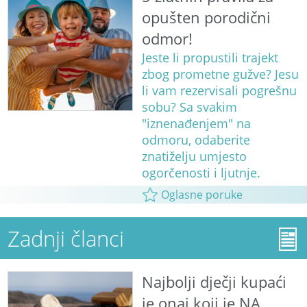
opušten porodični
odmor!
Jeste li propustili trajekt
zbog prometne gužve? Jesu
li vam rezervisali pogrešnu
sobu? Sa svakim
"iznenađenjem" na
odmoru, odaberite
znatiželju umjesto
ogorčenosti i ljutnje.
Oglasne poruke
Zadnji članci
Najbolji dječji kupaći
je onaj koji je NA