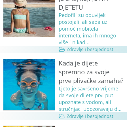
DJETETU
Pedofili su oduvijek
postojali, ali sada uz
pomoć mobitela i
interneta, ima ih mnogo
više i nikad...
Zdravlje i bezbjednost
Kada je dijete
spremno za svoje
prve plivačke zamahe?
Ljeto je savršeno vrijeme
da svoje dijete prvi put
upoznate s vodom, ali
stručnjaci upozoravaju d...
Zdravlje i bezbjednost