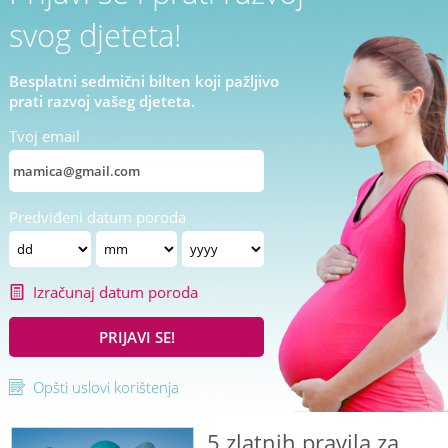
svog djeteta!
Besplatni sedmični bilten koji pažljivo
prati razvoj vašeg djeteta.
Tvoj email
Predviđeni datum poroda
Izračunaj datum poroda
PRIJAVI SE!
Opšti uslovi korištenja
5 zlatnih pravila za