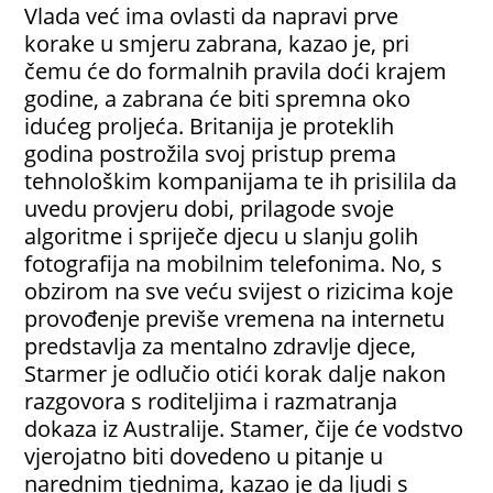
Vlada već ima ovlasti da napravi prve
korake u smjeru zabrana, kazao je, pri
čemu će do formalnih pravila doći krajem
godine, a zabrana će biti spremna oko
idućeg proljeća. Britanija je proteklih
godina postrožila svoj pristup prema
tehnološkim kompanijama te ih prisilila da
uvedu provjeru dobi, prilagode svoje
algoritme i spriječe djecu u slanju golih
fotografija na mobilnim telefonima. No, s
obzirom na sve veću svijest o rizicima koje
provođenje previše vremena na internetu
predstavlja za mentalno zdravlje djece,
Starmer je odlučio otići korak dalje nakon
razgovora s roditeljima i razmatranja
dokaza iz Australije. Stamer, čije će vodstvo
vjerojatno biti dovedeno u pitanje u
narednim tjednima, kazao je da ljudi s