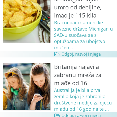
umro od debljine,
imao je 115 kila
Bračni par iz američke
savezne države Michigan u
SAD-u suočava se s
optužbama za ubojstvo i
mučen...
Odgoj, razvoj i njega
Britanija najavila
zabranu mreža za
mlađe od 16
Australija je bila prva
zemlja koja je zabranila
društvene medije za djecu
mlađu od 16 godina te ...
Odgoj, razvoj i njega