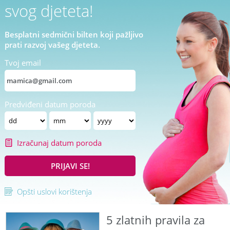
svog djeteta!
Besplatni sedmični bilten koji pažljivo
prati razvoj vašeg djeteta.
Tvoj email
Predviđeni datum poroda
Izračunaj datum poroda
PRIJAVI SE!
Opšti uslovi korištenja
5 zlatnih pravila za