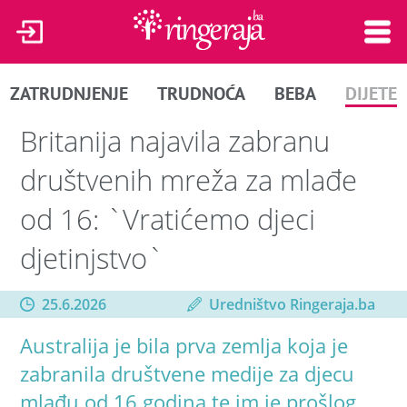
ZATRUDNJENJE
TRUDNOĆA
BEBA
DIJETE
Britanija najavila zabranu
društvenih mreža za mlađe
od 16: `Vratićemo djeci
djetinjstvo`
25.6.2026
Uredništvo Ringeraja.ba
Australija je bila prva zemlja koja je
zabranila društvene medije za djecu
mlađu od 16 godina te im je prošlog