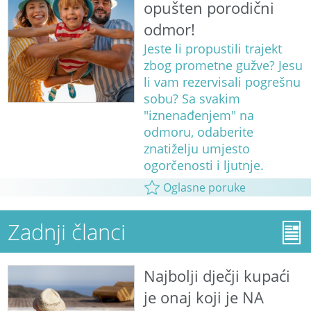
opušten porodični
odmor!
Jeste li propustili trajekt
zbog prometne gužve? Jesu
li vam rezervisali pogrešnu
sobu? Sa svakim
"iznenađenjem" na
odmoru, odaberite
znatiželju umjesto
ogorčenosti i ljutnje.
Oglasne poruke
Zadnji članci
Najbolji dječji kupaći
je onaj koji je NA