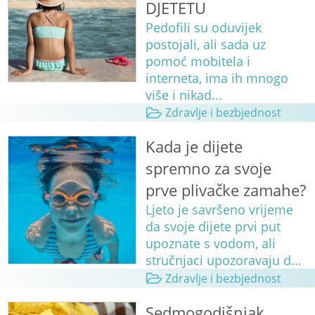
DJETETU
Pedofili su oduvijek
postojali, ali sada uz
pomoć mobitela i
interneta, ima ih mnogo
više i nikad...
Zdravlje i bezbjednost
Kada je dijete
spremno za svoje
prve plivačke zamahe?
Ljeto je savršeno vrijeme
da svoje dijete prvi put
upoznate s vodom, ali
stručnjaci upozoravaju d...
Zdravlje i bezbjednost
Sedmogodišnjak