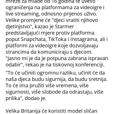
mreže za mlađe od 16 godina te uvesti
ograničenja na platformama za videoigre i
live streaming, odnosno prijenos uživo.
Velike promjene će "djeci vratiti njihovo
djetinjstvo", kazao je Starmer
predstavljajući mjere protiv platforma
poput Snapchata, TikToka i Instagrama, ali i
platformi za videoigre koje dozvoljavaju
strancima da komuniciraju s djecom.
"Jasno mi je da je potpuna zabrana ispravan
odabir", rekao je na tiskovnoj konferenciji.
"To će učiniti ogromnu razliku, učinit će da
naša djeca budu sigurnija, da budu sretnija.
To će ima pružiti više vremena, više
sigurnosti, više slobode da odrastaju, više
prilika", dodao je.
Velika Britanija će koristiti model sličan