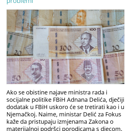
problemi
Ako se obistine najave ministra rada i
socijalne politike FBiH Adnana Delića, dječiji
dodatak u FBiH uskoro će se tretirati kao i u
Njemačkoj. Naime, ministar Delić za Fokus
kaže da pristupaju izmjenama Zakona o
materijalnoj podršci porodicama s djecom.