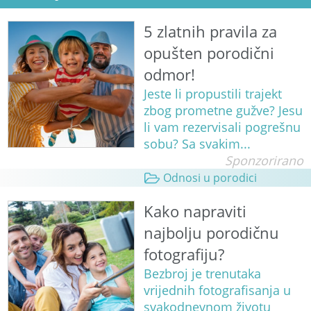
5 zlatnih pravila za
opušten porodični
odmor!
Jeste li propustili trajekt
zbog prometne gužve? Jesu
li vam rezervisali pogrešnu
sobu? Sa svakim...
Sponzorirano
Odnosi u porodici
Kako napraviti
najbolju porodičnu
fotografiju?
Bezbroj je trenutaka
vrijednih fotografisanja u
svakodnevnom životu