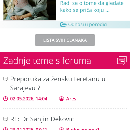
Radi se o tome da gledate
kako se priča koju ...
Odnosi u porodici
LISTA SVIH ČLANAKA
Zadnje teme s foruma
Preporuka za žensku teretanu u
Sarajevu ?
02.05.2026, 14:04
Ares
RE: Dr Sanjin Dekovic
23.04.2026, 08:41
Buducamama1