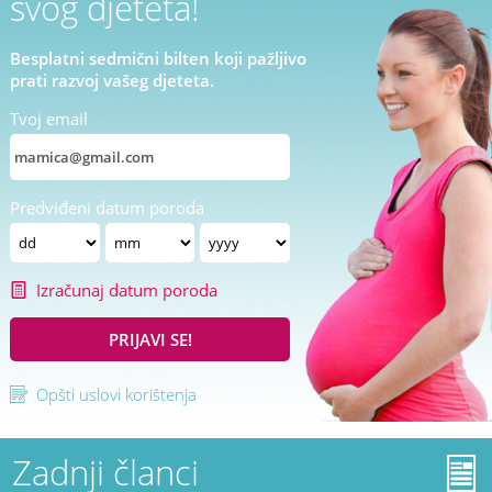
svog djeteta!
Besplatni sedmični bilten koji pažljivo
prati razvoj vašeg djeteta.
Tvoj email
Predviđeni datum poroda
Izračunaj datum poroda
PRIJAVI SE!
Opšti uslovi korištenja
Zadnji članci