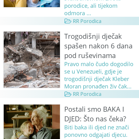
porodice, ali tijekom
odmora ...
RR Porodica
Trogodišnji dječak
spašen nakon 6 dana
pod ruševinama
Pravo malo čudo dogodilo
se u Venezueli, gdje je
trogodišnji dječak Kleber
Moran pronađen živ čak...
RR Porodica
Postali smo BAKA I
DJED: Što nas čeka?
Biti baka ili djed ne znači
ponovno odgajati djecu.