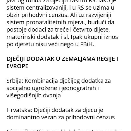
Javnog fonda za dječiju zaštitu RS. Iako je
sistem centralizovaniji, i u RS se uzima u
obzir prihodvni cenzus. Ali uz razvijeniji
sistem pronatalitetnih mjera., budući da
postoje dodaci za treće i četvrto dijete,
materinski dodatak i sl. Ipak ukupni iznos
po djetetu nisu veći nego u FBiH.
DJEČIJI DODATAK U ZEMALJAMA REGIJE I
EVROPE
Srbija: Kombinacija dječijeg dodatka za
socijalno ugrožene i jednogratnih i
višegodišnjih dvanja
Hrvatska: Dječiji dodatak za djecu je
dominantno vezan za prihodovni cenzus