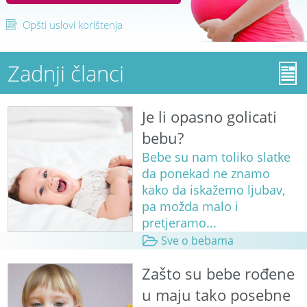
Opšti uslovi korištenja
Zadnji članci
Je li opasno golicati
bebu?
Bebe su nam toliko slatke
da ponekad ne znamo
kako da iskažemo ljubav,
pa možda malo i
pretjeramo...
Sve o bebama
Zašto su bebe rođene
u maju tako posebne