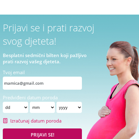
Prijavi se i prati razvoj
svog djeteta!
Besplatni sedmični bilten koji pažljivo
prati razvoj vašeg djeteta.
Tvoj email
Predviđeni datum poroda
Izračunaj datum poroda
PRIJAVI SE!