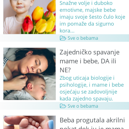
Snažne volje i duboko
emotivne, majske bebe
imaju svoje šesto čulo koje
im pomaže da sigurno
kora...
Sve o bebama
Zajedničko spavanje
mame i bebe, DA ili
NE?
Zbog uticaja biologije i
psihologije, i mame i bebe
osjećaju se zadovoljnije
kada zajedno spavaju.
Sve o bebama
Beba progutala akrilni
nokat dok ju je mama