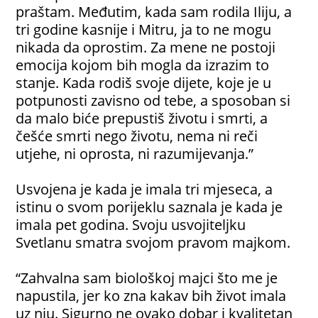
praštam. Međutim, kada sam rodila Iliju, a
tri godine kasnije i Mitru, ja to ne mogu
nikada da oprostim. Za mene ne postoji
emocija kojom bih mogla da izrazim to
stanje. Kada rodiš svoje dijete, koje je u
potpunosti zavisno od tebe, a sposoban si
da malo biće prepustiš životu i smrti, a
češće smrti nego životu, nema ni reči
utjehe, ni oprosta, ni razumijevanja.”
Usvojena je kada je imala tri mjeseca, a
istinu o svom porijeklu saznala je kada je
imala pet godina. Svoju usvojiteljku
Svetlanu smatra svojom pravom majkom.
“Zahvalna sam biološkoj majci što me je
napustila, jer ko zna kakav bih život imala
uz nju. Sigurno ne ovako dobar i kvalitetan