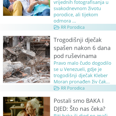
vrijednih fotografisanja u
svakodnevnom životu
porodice, ali tijekom
odmora ...
RR Porodica
Trogodišnji dječak
spašen nakon 6 dana
pod ruševinama
Pravo malo čudo dogodilo
se u Venezueli, gdje je
trogodišnji dječak Kleber
Moran pronađen živ čak...
RR Porodica
Postali smo BAKA I
DJED: Što nas čeka?
Biti baka ili djed ne znači