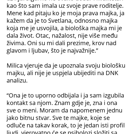
kao što sam imala uz svoje prave roditelje.
Mene kad pitaju ko je moja prava majka, ja
kažem da je to Svetlana, odnosno majka
koja me je usvojila, a biološka majka mi je
dala život. Otac, nažalost, nije više među
živima. Oni su mi dali prezime, krov nad
glavom i ljubav, što je najvažnije.”
Milica vjeruje da je upoznala svoju biološku
majku, ali nije je uspjela ubijediti na DNK
analizu.
“Ona je to uporno odbijala i ja sam izgubila
kontakt sa njom. Znam gdje je, zna i ona
sve o meni. Moram da napomenem jednu
jako bitnu stvar. Sve te majke, koje se
odluče na takav korak, to je jedan isti profil
ljudi, vjerovatno će se psiholozi složiti sa