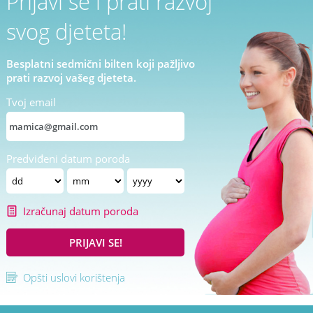
Prijavi se i prati razvoj
svog djeteta!
Besplatni sedmični bilten koji pažljivo
prati razvoj vašeg djeteta.
Tvoj email
Predviđeni datum poroda
Izračunaj datum poroda
PRIJAVI SE!
Opšti uslovi korištenja