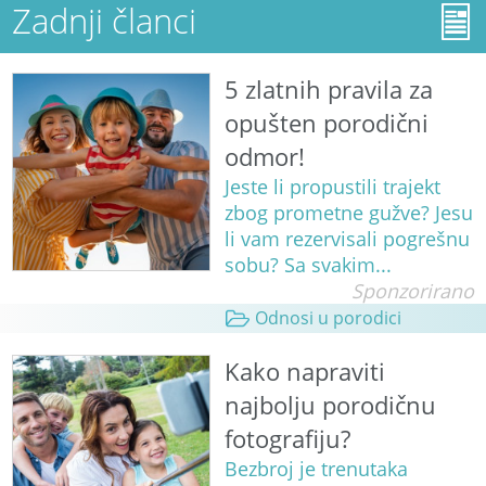
Zadnji članci
5 zlatnih pravila za
opušten porodični
odmor!
Jeste li propustili trajekt
zbog prometne gužve? Jesu
li vam rezervisali pogrešnu
sobu? Sa svakim...
Sponzorirano
Odnosi u porodici
Kako napraviti
najbolju porodičnu
fotografiju?
Bezbroj je trenutaka