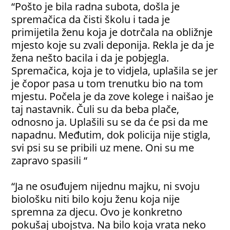
“Pošto je bila radna subota, došla je
spremačica da čisti školu i tada je
primijetila ženu koja je dotrčala na obližnje
mjesto koje su zvali deponija. Rekla je da je
žena nešto bacila i da je pobjegla.
Spremačica, koja je to vidjela, uplašila se jer
je čopor pasa u tom trenutku bio na tom
mjestu. Počela je da zove kolege i naišao je
taj nastavnik. Čuli su da beba plače,
odnosno ja. Uplašili su se da će psi da me
napadnu. Međutim, dok policija nije stigla,
svi psi su se pribili uz mene. Oni su me
zapravo spasili “
“Ja ne osuđujem nijednu majku, ni svoju
biološku niti bilo koju ženu koja nije
spremna za djecu. Ovo je konkretno
pokušaj ubojstva. Na bilo koja vrata neko