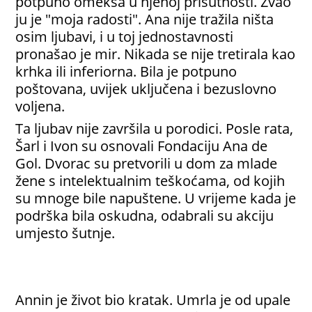
potpuno omekša u njenoj prisutnosti. Zvao
ju je "moja radosti". Ana nije tražila ništa
osim ljubavi, i u toj jednostavnosti
pronašao je mir. Nikada se nije tretirala kao
krhka ili inferiorna. Bila je potpuno
poštovana, uvijek uključena i bezuslovno
voljena.
Ta ljubav nije završila u porodici. Posle rata,
Šarl i Ivon su osnovali Fondaciju Ana de
Gol. Dvorac su pretvorili u dom za mlade
žene s intelektualnim teškoćama, od kojih
su mnoge bile napuštene. U vrijeme kada je
podrška bila oskudna, odabrali su akciju
umjesto šutnje.
Annin je život bio kratak. Umrla je od upale