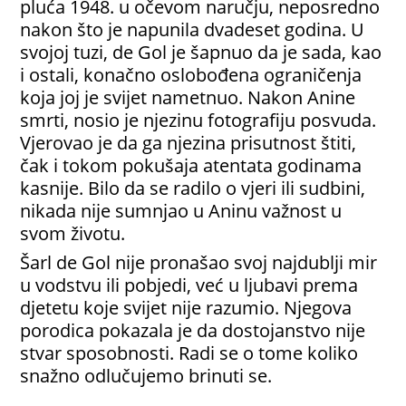
pluća 1948. u očevom naručju, neposredno
nakon što je napunila dvadeset godina. U
svojoj tuzi, de Gol je šapnuo da je sada, kao
i ostali, konačno oslobođena ograničenja
koja joj je svijet nametnuo. Nakon Anine
smrti, nosio je njezinu fotografiju posvuda.
Vjerovao je da ga njezina prisutnost štiti,
čak i tokom pokušaja atentata godinama
kasnije. Bilo da se radilo o vjeri ili sudbini,
nikada nije sumnjao u Aninu važnost u
svom životu.
Šarl de Gol nije pronašao svoj najdublji mir
u vodstvu ili pobjedi, već u ljubavi prema
djetetu koje svijet nije razumio. Njegova
porodica pokazala je da dostojanstvo nije
stvar sposobnosti. Radi se o tome koliko
snažno odlučujemo brinuti se.