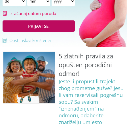
Izračunaj datum poroda
PRIJAVI SE!
Opšti uslovi korištenja
5 zlatnih pravila za
opušten porodični
odmor!
Jeste li propustili trajekt
zbog prometne gužve? Jesu
li vam rezervisali pogrešnu
sobu? Sa svakim
"iznenađenjem" na
odmoru, odaberite
znatiželju umjesto