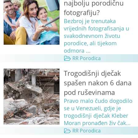
najbolju porodičnu
fotografiju?
Bezbroj je trenutaka
vrijednih fotografisanja u
svakodnevnom životu
porodice, ali tijekom
odmora ...
RR Porodica
Trogodišnji dječak
spašen nakon 6 dana
pod ruševinama
Pravo malo čudo dogodilo
se u Venezueli, gdje je
trogodišnji dječak Kleber
Moran pronađen živ čak...
RR Porodica