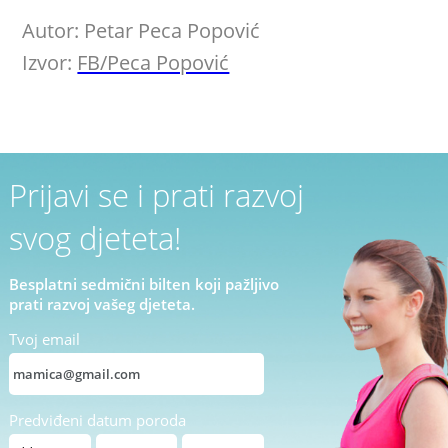
Autor: Petar Peca Popović
Izvor:
FB/Peca Popović
Prijavi se i prati razvoj
svog djeteta!
Besplatni sedmični bilten koji pažljivo
prati razvoj vašeg djeteta.
Tvoj email
Predviđeni datum poroda