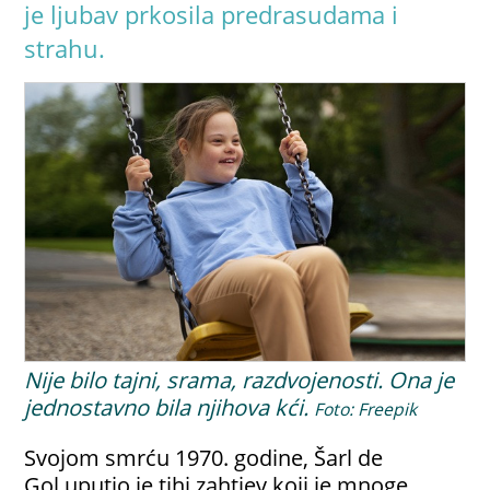
je ljubav prkosila predrasudama i
strahu.
Nije bilo tajni, srama, razdvojenosti. Ona je
jednostavno bila njihova kći.
Foto: Freepik
Svojom smrću 1970. godine, Šarl de
Gol uputio je tihi zahtjev koji je mnoge