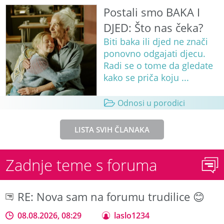
Postali smo BAKA I
DJED: Što nas čeka?
Biti baka ili djed ne znači
ponovno odgajati djecu.
Radi se o tome da gledate
kako se priča koju ...
Odnosi u porodici
LISTA SVIH ČLANAKA
Zadnje teme s foruma
RE: Nova sam na forumu trudilice 😊
08.08.2026, 08:29
laslo1234