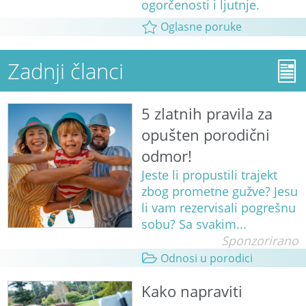
ogorčenosti i ljutnje.
Oglasne poruke
Zadnji članci
5 zlatnih pravila za
opušten porodični
odmor!
Jeste li propustili trajekt
zbog prometne gužve? Jesu
li vam rezervisali pogrešnu
sobu? Sa svakim...
Sponzorirano
Odnosi u porodici
Kako napraviti