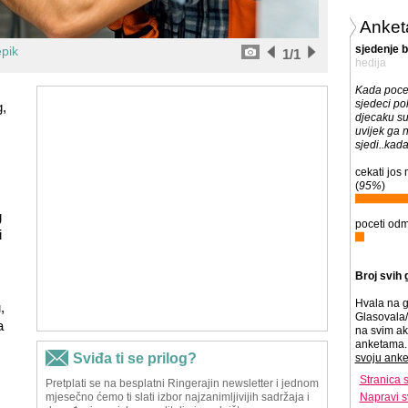
Anket
sjedenje 
pik
1
/1
hedija
Kada pocet
sjedeci po
,
djecaku su
uvijek ga 
sjedi..kada
cekati jos m
(
95%
)
g
poceti odm
i
Broj svih 
Hvala na g
,
Glasovala/
a
na svim ak
anketama. 
svoju anke
Stranica 
Napravi s