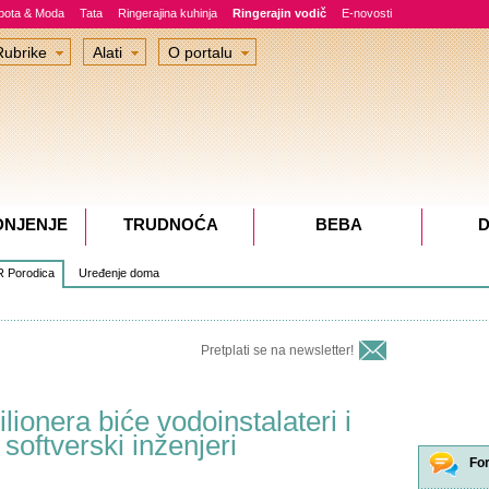
epota & Moda
Tata
Ringerajina kuhinja
Ringerajin vodič
E-novosti
Rubrike
Alati
O portalu
DNJENJE
TRUDNOĆA
BEBA
D
 Porodica
Uređenje doma
Pretplati se na newsletter!
lionera biće vodoinstalateri i
 softverski inženjeri
Fo