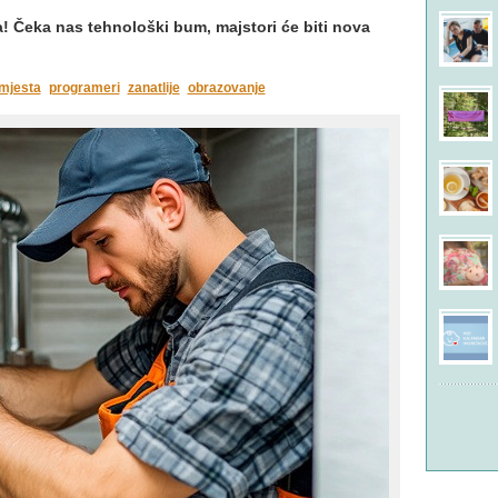
a! Čeka nas tehnološki bum, majstori će biti nova
mjesta
programeri
zanatlije
obrazovanje