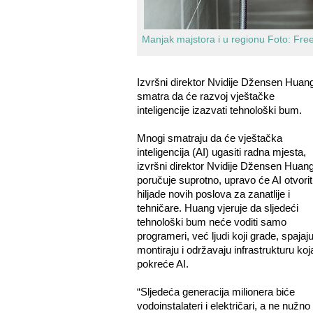
Manjak majstora i u regionu
Foto: Free
Izvršni direktor Nvidije Džensen Huang
smatra da će razvoj vještačke
inteligencije izazvati tehnološki bum.
Mnogi smatraju da će vještačka
inteligencija (AI) ugasiti radna mjesta,
izvršni direktor Nvidije Džensen Huan
poručuje suprotno, upravo će AI otvorit
hiljade novih poslova za zanatlije i
tehničare. Huang vjeruje da sljedeći
tehnološki bum neće voditi samo
programeri, već ljudi koji grade, spajaju
montiraju i održavaju infrastrukturu koj
pokreće AI.
“Sljedeća generacija milionera biće
vodoinstalateri i električari, a ne nužno