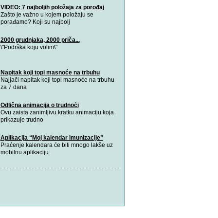
VIDEO: 7 najboljih položaja za porođaj
Zašto je važno u kojem položaju se
porađamo? Koji su najbolj
2000 grudnjaka, 2000 priča...
\"Podrška koju volim\"
Napitak koji topi masnoće na trbuhu
Najjači napitak koji topi masnoće na trbuhu
za 7 dana
Odlična animacija o trudnoći
Ovu zaista zanimljivu kratku animaciju koja
prikazuje trudno
Aplikacija “Moj kalendar imunizacije”
Praćenje kalendara će biti mnogo lakše uz
mobilnu aplikaciju