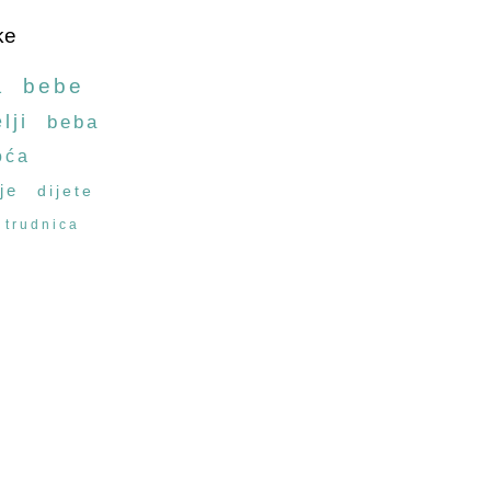
ke
a
bebe
lji
beba
oća
je
dijete
trudnica