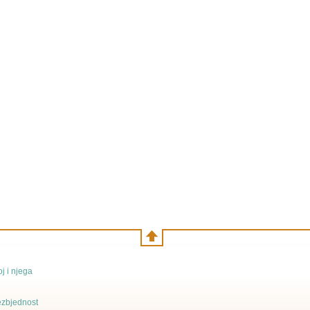
j i njega
bezbjednost