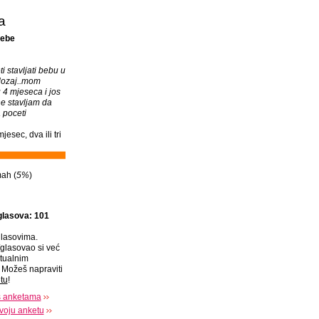
a
bebe
i stavljati bebu u
lozaj..mom
 4 mjeseca i jos
ne stavljam da
 poceti
jesec, dva ili tri
ah (
5%
)
glasova: 101
lasovima.
glasovao si već
tualnim
Možeš napraviti
tu
!
s anketama
voju anketu