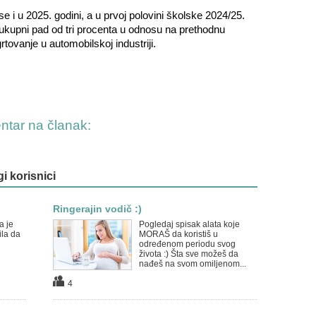
 se i u 2025. godini, a u prvoj polovini školske 2024/25.
ukupni pad od tri procenta u odnosu na prethodnu
tovanje u automobilskoj industriji.
entar na članak:
gi korisnici
Ringerajin vodič :)
a je
Pogledaj spisak alata koje
ila da
MORAŠ da koristiš u
određenom periodu svog
života :) Šta sve možeš da
nađeš na svom omiljenom...
4