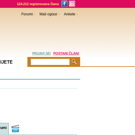
124.212 registrovana člana
Forumi
Mali oglasi
Ankete
PRIJAVI SE!
POSTANI ČLAN!
IJETE
rumi
Video
sadržaji