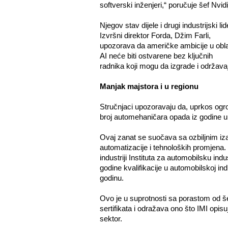
softverski inženjeri,“ poručuje šef Nvidi
Njegov stav dijele i drugi industrijski lide
Izvršni direktor Forda, Džim Farli,
upozorava da američke ambicije u obla
AI neće biti ostvarene bez ključnih
radnika koji mogu da izgrade i održava
Manjak majstora i u regionu
Stručnjaci upozoravaju da, uprkos og
broj automehaničara opada iz godine u
Ovaj zanat se suočava sa ozbiljnim iz
automatizacije i tehnoloških promjena. 
industriji Instituta za automobilsku ind
godine kvalifikacije u automobilskoj ind
godinu.
Ovo je u suprotnosti sa porastom od š
sertifikata i odražava ono što IMI opi
sektor.