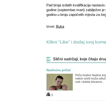
Pad broja izdatih kvalifikacija nastavio
godine (septembar-mart) zabilježen je 
godinu u broju započetih mjesta za šegr
Izvor:
Buka
Klikni “Like” i dodaj svoj kom
Slični sadržaji, koje čitaju dru
Nadinina priča!
Priča hrabre Nadine koj
nakon smrti muža odluč
rodi i dobila blizance...
5