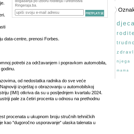
je.
Ozna
ri.
djec
sti
rodite
ju data-centre, prenosi Forbes.
trudn
zdravl
njega
romnoj potrebi za održavanjem i popravkom automobila,
 godinu.
mama
azovima, od nedostatka radnika do sve veće
Najnoviji izvještaj o obrazovanju u automobilskoj
ustriju (IMI) otkriva da su u posljednjem kvartalu 2024.
ustriji pale za četiri procenta u odnosu na prethodnu
est procenata u ukupnom broju stručnih tehničkih
suje kao “dugoročno usporavanje“ ulaska talenata u