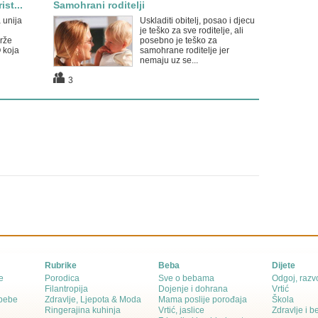
st...
Samohrani roditelji
 unija
Uskladiti obitelj, posao i djecu
je teško za sve roditelje, ali
drže
posebno je teško za
 koja
samohrane roditelje jer
nemaju uz se...
3
Rubrike
Beba
Dijete
e
Porodica
Sve o bebama
Odgoj, razvo
Filantropija
Dojenje i dohrana
Vrtić
 bebe
Zdravlje, Ljepota & Moda
Mama poslije porođaja
Škola
Ringerajina kuhinja
Vrtić, jaslice
Zdravlje i 