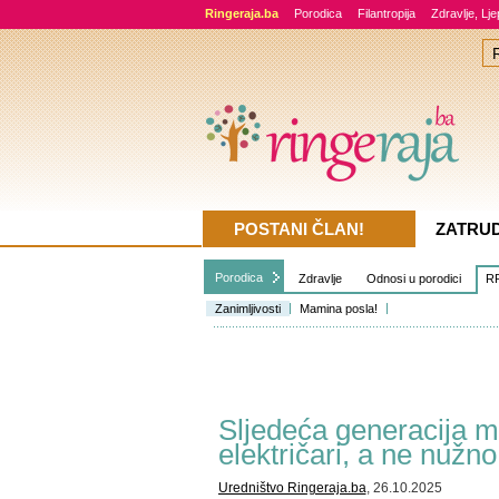
Ringeraja.ba
Porodica
Filantropija
Zdravlje, Lj
POSTANI ČLAN!
ZATRU
Porodica
Zdravlje
Odnosi u porodici
RR
Zanimljivosti
Mamina posla!
Sljedeća generacija mi
električari, a ne nužno
Uredništvo Ringeraja.ba
, 26.10.2025