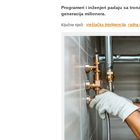
Programeri i inženjeri padaju sa tron
generacija milionera.
vještačka inteligencija
radna 
Ključne riječi: