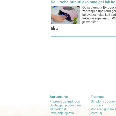
Da li treba brinuti ako smo gel lak kori
Od septembra Evropska
zabranjuje upotrebu gel
lakova za nokte koji sa
toksičnu supstancu TPO
je zvanično ...
4
Zatrudnjenje
Trudnoća
Pripreme za trudnoću
Simptomi trudnoć
Ovulacija i plodni dani
Trudnica
Neplodnost
Pobačaj, gubitak
Usvajanje djeteta
Porođaj