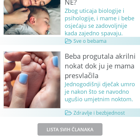
NE?
Zbog uticaja biologije i
psihologije, i mame i bebe
osjećaju se zadovoljnije
kada zajedno spavaju.
Sve o bebama
Beba progutala akrilni
nokat dok ju je mama
presvlačila
Jednogodišnji dječak umro
je nakon što se navodno
ugušio umjetnim noktom.
Zdravlje i bezbjednost
LISTA SVIH ČLANAKA