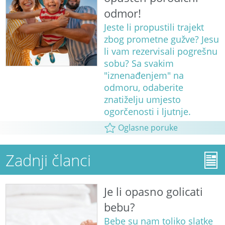
odmor!
Jeste li propustili trajekt
zbog prometne gužve? Jesu
li vam rezervisali pogrešnu
sobu? Sa svakim
"iznenađenjem" na
odmoru, odaberite
znatiželju umjesto
ogorčenosti i ljutnje.
Oglasne poruke
Zadnji članci
Je li opasno golicati
bebu?
Bebe su nam toliko slatke