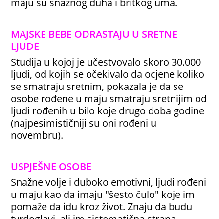
maju su snažnog duha i britkog uma.
MAJSKE BEBE ODRASTAJU U SRETNE
LJUDE
Studija u kojoj je učestvovalo skoro 30.000
ljudi, od kojih se očekivalo da ocjene koliko
se smatraju sretnim, pokazala je da se
osobe rođene u maju smatraju sretnijim od
ljudi rođenih u bilo koje drugo doba godine
(najpesimističniji su oni rođeni u
novembru).
USPJEŠNE OSOBE
Snažne volje i duboko emotivni, ljudi rođeni
u maju kao da imaju "šesto čulo" koje im
pomaže da idu kroz život. Znaju da budu
tvrdoglavi, ali im sistematična strana