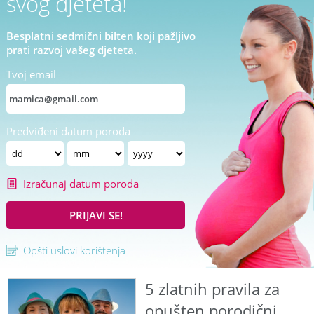
svog djeteta!
Besplatni sedmični bilten koji pažljivo
prati razvoj vašeg djeteta.
Tvoj email
Predviđeni datum poroda
Izračunaj datum poroda
PRIJAVI SE!
Opšti uslovi korištenja
5 zlatnih pravila za
opušten porodični