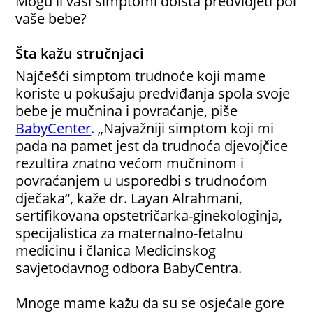
Mogu li vaši simptomi doista predvidjeti pol
vaše bebe?
Šta kažu stručnjaci
Najčešći simptom trudnoće koji mame
koriste u pokušaju predviđanja spola svoje
bebe je mučnina i povraćanje, piše
BabyCenter
.
„Najvažniji simptom koji mi
pada na pamet jest da trudnoća djevojčice
rezultira znatno većom mučninom i
povraćanjem u usporedbi s trudnoćom
dječaka“, kaže dr. Layan Alrahmani,
sertifikovana opstetričarka-ginekologinja,
specijalistica za maternalno-fetalnu
medicinu i članica Medicinskog
savjetodavnog odbora BabyCentra.
Mnoge mame kažu da su se osjećale gore