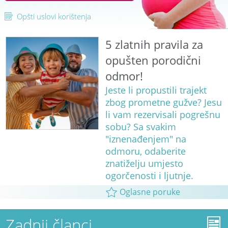
Opšti uslovi korištenja
5 zlatnih pravila za
opušten porodični
odmor!
Jeste li propustili trajekt
zbog prometne gužve? Jesu
li vam rezervisali pogrešnu
sobu? Sa svakim
"iznenađenjem" na
odmoru, odaberite
znatiželju umjesto
ogorčenosti i ljutnje.
Oglasne poruke
Zadnji članci