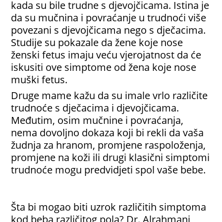
kada su bile trudne s djevojčicama. Istina je
da su mučnina i povraćanje u trudnoći više
povezani s djevojčicama nego s dječacima.
Studije su pokazale da žene koje nose
ženski fetus imaju veću vjerojatnost da će
iskusiti ove simptome od žena koje nose
muški fetus.
Druge mame kažu da su imale vrlo različite
trudnoće s dječacima i djevojčicama.
Međutim, osim mučnine i povraćanja,
nema dovoljno dokaza koji bi rekli da vaša
žudnja za hranom, promjene raspoloženja,
promjene na koži ili drugi klasični simptomi
trudnoće mogu predvidjeti spol vaše bebe.
Šta bi mogao biti uzrok različitih simptoma
kod beba različitog pola? Dr. Alrahmani