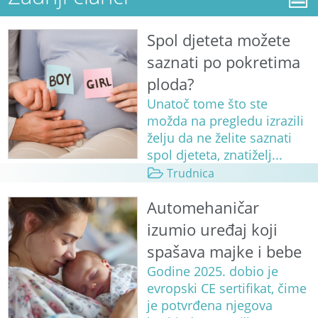
Spol djeteta možete
saznati po pokretima
ploda?
Unatoč tome što ste
možda na pregledu izrazili
želju da ne želite saznati
spol djeteta, znatiželj...
Trudnica
Automehaničar
izumio uređaj koji
spašava majke i bebe
Godine 2025. dobio je
evropski CE sertifikat, čime
je potvrđena njegova