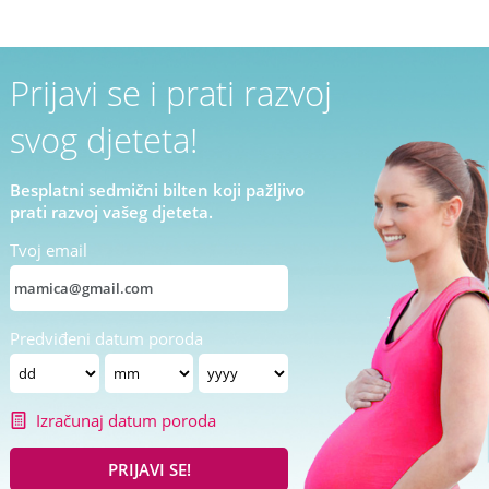
Prijavi se i prati razvoj
svog djeteta!
Besplatni sedmični bilten koji pažljivo
prati razvoj vašeg djeteta.
Tvoj email
Predviđeni datum poroda
Izračunaj datum poroda
PRIJAVI SE!