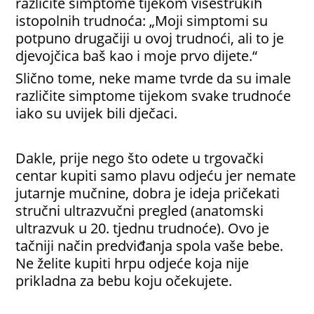
različite simptome tijekom višestrukih
istopolnih trudnoća: „Moji simptomi su
potpuno drugačiji u ovoj trudnoći, ali to je
djevojčica baš kao i moje prvo dijete.“
Slično tome, neke mame tvrde da su imale
različite simptome tijekom svake trudnoće
iako su uvijek bili dječaci.
Dakle, prije nego što odete u trgovački
centar kupiti samo plavu odjeću jer nemate
jutarnje mučnine, dobra je ideja pričekati
stručni ultrazvučni pregled (anatomski
ultrazvuk u 20. tjednu trudnoće). Ovo je
tačniji način predviđanja spola vaše bebe.
Ne želite kupiti hrpu odjeće koja nije
prikladna za bebu koju očekujete.