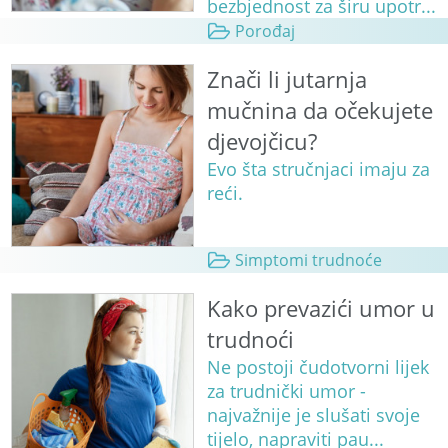
bezbjednost za širu upotr...
Porođaj
Znači li jutarnja
mučnina da očekujete
djevojčicu?
Evo šta stručnjaci imaju za
reći.
Simptomi trudnoće
Kako prevazići umor u
trudnoći
Ne postoji čudotvorni lijek
za trudnički umor -
najvažnije je slušati svoje
tijelo, napraviti pau...