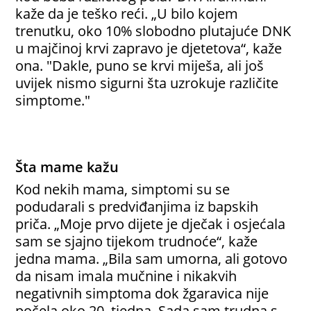
kaže da je teško reći. „U bilo kojem
trenutku, oko 10% slobodno plutajuće DNK
u majčinoj krvi zapravo je djetetova“, kaže
ona. "Dakle, puno se krvi miješa, ali još
uvijek nismo sigurni šta uzrokuje različite
simptome."
Šta mame kažu
Kod nekih mama, simptomi su se
podudarali s predviđanjima iz bapskih
priča. „Moje prvo dijete je dječak i osjećala
sam se sjajno tijekom trudnoće“, kaže
jedna mama. „Bila sam umorna, ali gotovo
da nisam imala mučnine i nikakvih
negativnih simptoma dok žgaravica nije
počela oko 20. tjedna. Sada sam trudna s