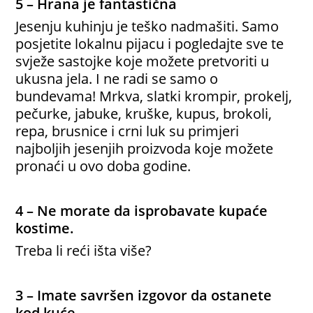
5 – Hrana je fantastična
Jesenju kuhinju je teško nadmašiti. Samo
posjetite lokalnu pijacu i pogledajte sve te
svježe sastojke koje možete pretvoriti u
ukusna jela. I ne radi se samo o
bundevama! Mrkva, slatki krompir, prokelj,
pečurke, jabuke, kruške, kupus, brokoli,
repa, brusnice i crni luk su primjeri
najboljih jesenjih proizvoda koje možete
pronaći u ovo doba godine.
4 – Ne morate da isprobavate kupaće
kostime.
Treba li reći išta više?
3 – Imate savršen izgovor da ostanete
kod kuće