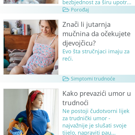
bezbjednost za širu upotr...
Porođaj
Znači li jutarnja
mučnina da očekujete
djevojčicu?
Evo šta stručnjaci imaju za
reći.
Simptomi trudnoće
Kako prevazići umor u
trudnoći
Ne postoji čudotvorni lijek
za trudnički umor -
najvažnije je slušati svoje
tijelo, napraviti pau...