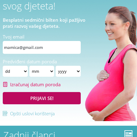
svog djeteta!
Besplatni sedmični bilten koji pažljivo
prati razvoj vašeg djeteta.
Tvoj email
Predviđeni datum poroda
Izračunaj datum poroda
PRIJAVI SE!
Opšti uslovi korištenja
Zadnji članci