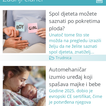
Spol djeteta možete
saznati po pokretima
ploda?
Unatoč tome što ste
možda na pregledu izrazili
želju da ne želite saznati
spol djeteta, znatiželj...
Trudnica
Automehaničar
izumio uređaj koji
spašava majke i bebe
Godine 2025. dobio je
evropski CE sertifikat, čime
je potvrđena njegova