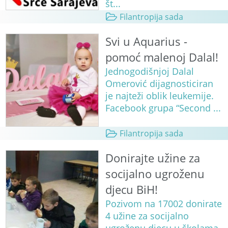
št...
Filantropija sada
Svi u Aquarius -
pomoć malenoj Dalal!
Jednogodišnjoj Dalal
Omerović dijagnosticiran
je najteži oblik leukemije.
Facebook grupa “Second ...
Filantropija sada
Donirajte užine za
socijalno ugroženu
djecu BiH!
Pozivom na 17002 donirate
4 užine za socijalno