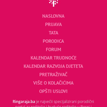
NASLOVNA
PRIJAVA
TATA
PORODICA
FORUM
KALENDAR TRUDNOĆE
KALENDAR RAZVOJA DJETETA
PRETRAŽIVAČ
VIŠE O KOLAČIĆIMA
OPŠTI USLOVI
Ringaraja.ba
je najvećii specijalizirani porodični
portal za roditelje i buduće roditelje u Bosni i