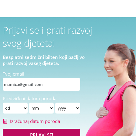
Prijavi se i prati razvoj
svog djeteta!
Besplatni sedmični bilten koji pažljivo
prati razvoj vašeg djeteta.
Tvoj email
Predviđeni datum poroda
Izračunaj datum poroda
PRIJAVI SE!