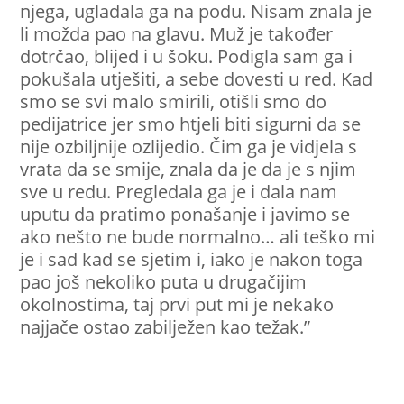
njega, ugladala ga na podu. Nisam znala je
li možda pao na glavu. Muž je također
dotrčao, blijed i u šoku. Podigla sam ga i
pokušala utješiti, a sebe dovesti u red. Kad
smo se svi malo smirili, otišli smo do
pedijatrice jer smo htjeli biti sigurni da se
nije ozbiljnije ozlijedio. Čim ga je vidjela s
vrata da se smije, znala da je da je s njim
sve u redu. Pregledala ga je i dala nam
uputu da pratimo ponašanje i javimo se
ako nešto ne bude normalno… ali teško mi
je i sad kad se sjetim i, iako je nakon toga
pao još nekoliko puta u drugačijim
okolnostima, taj prvi put mi je nekako
najjače ostao zabilježen kao težak.”