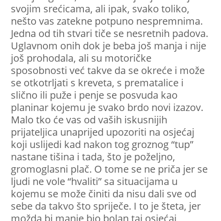
svojim srećicama, ali ipak, svako toliko,
nešto vas zatekne potpuno nespremnima.
Jedna od tih stvari tiče se nesretnih padova.
Uglavnom onih dok je beba još manja i nije
još prohodala, ali su motoričke
sposobnosti već takve da se okreće i može
se otkotrljati s kreveta, s prematalice i
slično ili puže i penje se posvuda kao
planinar kojemu je svako brdo novi izazov.
Malo tko će vas od vaših iskusnijih
prijateljica unaprijed upozoriti na osjećaj
koji uslijedi kad nakon tog groznog “tup”
nastane tišina i tada, što je poželjno,
gromoglasni plač. O tome se ne priča jer se
ljudi ne vole “hvaliti” sa situacijama u
kojemu se može činiti da nisu dali sve od
sebe da takvo što spriječe. I to je šteta, jer
možda bi manje bio bolan taj osjećaj