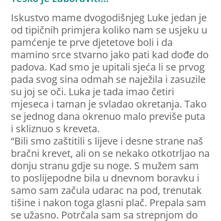
Iskustvo mame dvogodišnjeg Luke jedan je
od tipičnih primjera koliko nam se usjeku u
pamćenje te prve djetetove boli i da
mamino srce stvarno jako pati kad dođe do
padova. Kad smo je upitali sjeća li se prvog
pada svog sina odmah se naježila i zasuzile
su joj se oči. Luka je tada imao četiri
mjeseca i taman je svladao okretanja. Tako
se jednog dana okrenuo malo previše puta
i skliznuo s kreveta.
“Bili smo zaštitili s lijeve i desne strane naš
bračni krevet, ali on se nekako otkotrljao na
donju stranu gdje su noge. S mužem sam
to poslijepodne bila u dnevnom boravku i
samo sam začula udarac na pod, trenutak
tišine i nakon toga glasni plač. Prepala sam
se užasno. Potrčala sam sa strepnjom do