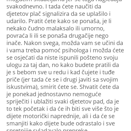
svakodnevno. I tada ćete naučiti da
djetetov plač signalizira da se uplašilo i
udarilo. Pratit ćete kako se ponaša, je li
nekako čudno malaksalo ili umorno,
povraća li ili se ponaša drugačije nego
inače. Nakon svega, možda vam se učini da
i vama treba pomoć psihologa i možda ćete
se osjećati da niste ispunili pošteno svoju
ulogu za taj dan, no kako budete pratili da
je s bebom sve u redu i kad čujete i tuđe
priče (jer tada će se i drugi javiti sa svojim
iskustvima), smirit ćete se. Shvatit ćete da
je ponekad jednostavno nemoguće
spriječiti i ublažiti svaki djetetov pad, da je
to tek početak i da će ih biti sve više što je
dijete motorički naprednije, ali i da će se
smanjiti kako dijete bude odrastalo i sve
spretniije svladavalo prepreke.