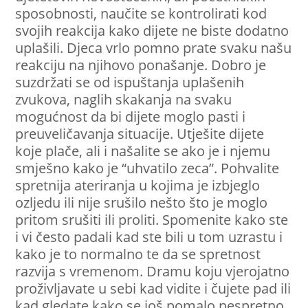
sposobnosti, naučite se kontrolirati kod
svojih reakcija kako dijete ne biste dodatno
uplašili. Djeca vrlo pomno prate svaku našu
reakciju na njihovo ponašanje. Dobro je
suzdržati se od ispuštanja uplašenih
zvukova, naglih skakanja na svaku
mogućnost da bi dijete moglo pasti i
preuveličavanja situacije. Utješite dijete
koje plače, ali i našalite se ako je i njemu
smješno kako je “uhvatilo zeca”. Pohvalite
spretnija ateriranja u kojima je izbjeglo
ozljedu ili nije srušilo nešto što je moglo
pritom srušiti ili proliti. Spomenite kako ste
i vi često padali kad ste bili u tom uzrastu i
kako je to normalno te da se spretnost
razvija s vremenom. Dramu koju vjerojatno
proživljavate u sebi kad vidite i čujete pad ili
kad gledate kako se još pomalo nespretno