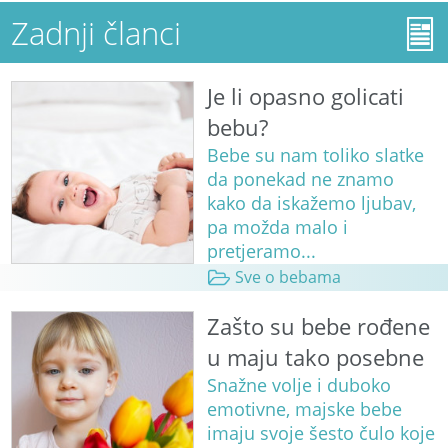
Zadnji članci
Je li opasno golicati
bebu?
Bebe su nam toliko slatke
da ponekad ne znamo
kako da iskažemo ljubav,
pa možda malo i
pretjeramo...
Sve o bebama
Zašto su bebe rođene
u maju tako posebne
Snažne volje i duboko
emotivne, majske bebe
imaju svoje šesto čulo koje