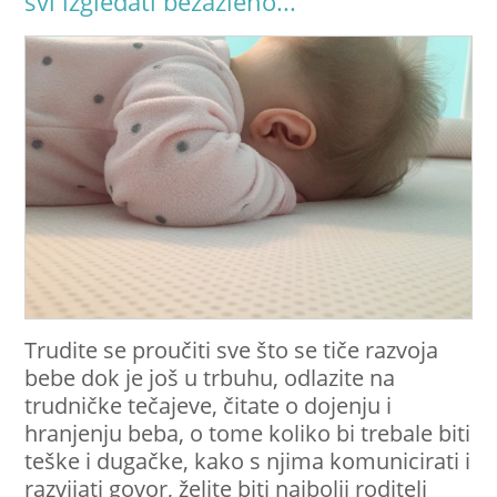
svi izgledati bezazleno...
Trudite se proučiti sve što se tiče razvoja
bebe dok je još u trbuhu, odlazite na
trudničke tečajeve, čitate o dojenju i
hranjenju beba, o tome koliko bi trebale biti
teške i dugačke, kako s njima komunicirati i
razvijati govor, želite biti najbolji roditelj