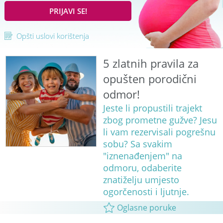
PRIJAVI SE!
Opšti uslovi korištenja
5 zlatnih pravila za
opušten porodični
odmor!
Jeste li propustili trajekt
zbog prometne gužve? Jesu
li vam rezervisali pogrešnu
sobu? Sa svakim
"iznenađenjem" na
odmoru, odaberite
znatiželju umjesto
ogorčenosti i ljutnje.
Oglasne poruke