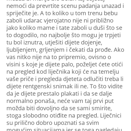
nemoći da prevrtite scenu padanja unazad i
spriječite je. A to koliko u tom trenu bebu
zaboli udarac vjerojatno nije ni približno
jako koliko mame i tate zaboli u duši što se
to dogodilo, no najbolje što mogu je trpjeti
tu bol iznutra, utješiti dijete dojenje,
ljubljenjem, grljenjem i čekati da prođe. Ako
vas nitko nije na to pripremio, ovisno o
visini s koje je dijete palo, poželjet ćete otići
na pregled kod liječnika koji će na temelju
vaše priče i pregleda djeteta odlučiti treba li
dijete rentgenski snimak ili ne. To što vidite
da je dijete prestalo plakati i da se dalje
normalno ponaša, neće vam taj prvi put
možda biti dovoljno da se sami smirite,
stoga slobodno otiđite na pregled. Liječnici
su prilično dobro upoznati sa svim
mogućim situacijama jer se toga nagledaju