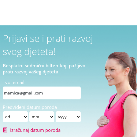
Prijavi se i prati razvoj
svog djeteta!
Besplatni sedmični bilten koji pažljivo
prati razvoj vašeg djeteta.
Tvoj email
Predviđeni datum poroda
Izračunaj datum poroda