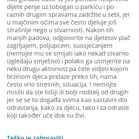
dijete penje uz tobogan u parkiću i po
raznih drugim spravama zadržite u sebi, jer
u majčinim očima sve često djeluje još
strašnije nego u stvarnosti. Nakon tih
manjih padova, odgovorite na djetetov plač
zagrljajem, poljupcem, suosjećanjem
(nemojte mu se smijati iako nekad stvarno
izgledaju smješno) i polako ga usmjerite na
neku drugu aktivnost pa ćete vidjeti kojom
brzinom djeca prelaze preko tih, nama
često vrlo stresnih, situacija. I nemojte
misliti da ste lošiji ili bolji roditelj od drugih
jer se se to događa svima kao sastavni dio
odrastanja, kako za djecu, tako i za odrasle
koji također uče dok su živi.
Teško je zaboraviti…