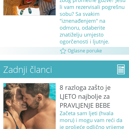
zbog prometne gužve? Jesu
li vam rezervisali pogrešnu
sobu? Sa svakim
"iznenađenjem" na
odmoru, odaberite
znatiželju umjesto
ogorčenosti i ljutnje.
Oglasne poruke
Zadnji članci
8 razloga zašto je
LJETO najbolje za
PRAVLJENJE BEBE
Začeta sam ljeti (hvala
moru) i mogu vam reći da
je proljeće odlično vrijeme