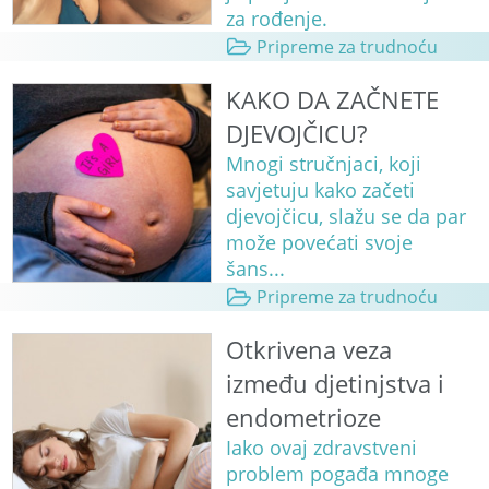
za rođenje.
Pripreme za trudnoću
KAKO DA ZAČNETE
DJEVOJČICU?
Mnogi stručnjaci, koji
savjetuju kako začeti
djevojčicu, slažu se da par
može povećati svoje
šans...
Pripreme za trudnoću
Otkrivena veza
između djetinjstva i
endometrioze
Iako ovaj zdravstveni
problem pogađa mnoge