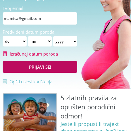
Tvoj email
Predviđeni datum poroda
Izračunaj datum poroda
PRIJAVI SE!
Opšti uslovi korištenja
5 zlatnih pravila za
opušten porodični
odmor!
Jeste li propustili trajekt