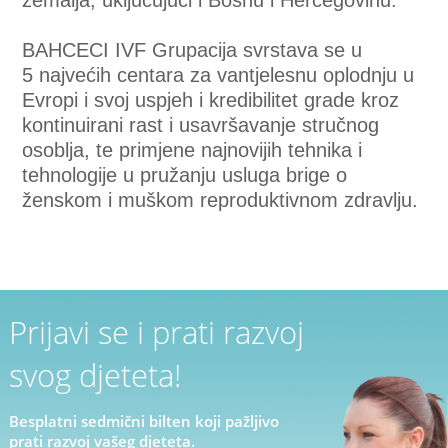
zemalja, uključujući i Bosnu i Hercegovinu.
BAHCECI IVF Grupacija svrstava se u
5 najvećih centara za vantjelesnu oplodnju u
Evropi i svoj uspjeh i kredibilitet grade kroz
kontinuirani rast i usavršavanje stručnog
osoblja, te primjene najnovijih tehnika i
tehnologije u pružanju usluga brige o
ženskom i muškom reproduktivnom zdravlju.
Prijavi se i prati razvoj
svog djeteta!
Besplatni sedmični bilten koji pažljivo
prati razvoj vašeg djeteta.