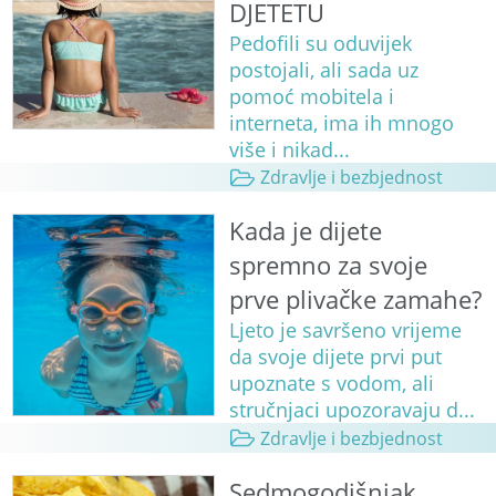
DJETETU
Pedofili su oduvijek
postojali, ali sada uz
pomoć mobitela i
interneta, ima ih mnogo
više i nikad...
Zdravlje i bezbjednost
Kada je dijete
spremno za svoje
prve plivačke zamahe?
Ljeto je savršeno vrijeme
da svoje dijete prvi put
upoznate s vodom, ali
stručnjaci upozoravaju d...
Zdravlje i bezbjednost
Sedmogodišnjak