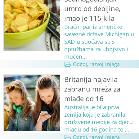
umro od debljine,
imao je 115 kila
Bračni par iz američke
savezne države Michigan u
SAD-u suočava se s
optužbama za ubojstvo i
mučen...
Odgoj, razvoj i njega
Britanija najavila
zabranu mreža za
mlađe od 16
Australija je bila prva
zemlja koja je zabranila
društvene medije za djecu
mlađu od 16 godina te ...
Odgoj, razvoj i njega