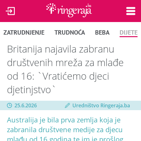
ZATRUDNJENJE
TRUDNOĆA
BEBA
DIJETE
Britanija najavila zabranu
društvenih mreža za mlađe
od 16: `Vratićemo djeci
djetinjstvo`
25.6.2026
Uredništvo Ringeraja.ba
Australija je bila prva zemlja koja je
zabranila društvene medije za djecu
mlađu od 16 godina te im je prošlog