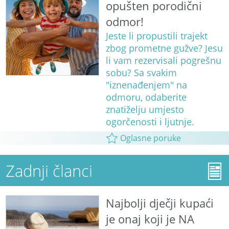
opušten porodični
odmor!
Jeste li propustili trajekt
zbog prometne gužve? Jesu
li vam rezervisali pogrešnu
sobu? Sa svakim
"iznenađenjem" na
odmoru, odaberite
znatiželju umjesto
ogorčenosti i ljutnje.
Oglasne poruke
Zadnji članci
Najbolji dječji kupaći
je onaj koji je NA