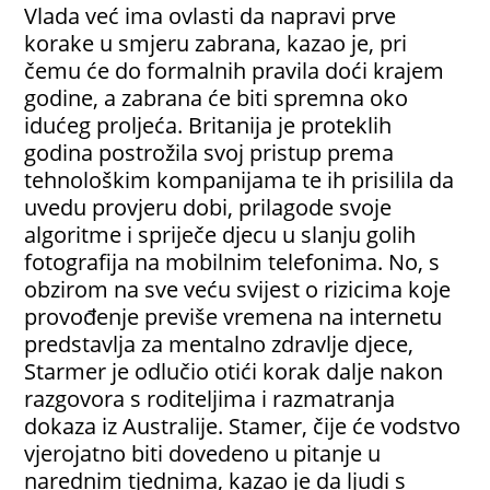
Vlada već ima ovlasti da napravi prve
korake u smjeru zabrana, kazao je, pri
čemu će do formalnih pravila doći krajem
godine, a zabrana će biti spremna oko
idućeg proljeća. Britanija je proteklih
godina postrožila svoj pristup prema
tehnološkim kompanijama te ih prisilila da
uvedu provjeru dobi, prilagode svoje
algoritme i spriječe djecu u slanju golih
fotografija na mobilnim telefonima. No, s
obzirom na sve veću svijest o rizicima koje
provođenje previše vremena na internetu
predstavlja za mentalno zdravlje djece,
Starmer je odlučio otići korak dalje nakon
razgovora s roditeljima i razmatranja
dokaza iz Australije. Stamer, čije će vodstvo
vjerojatno biti dovedeno u pitanje u
narednim tjednima, kazao je da ljudi s