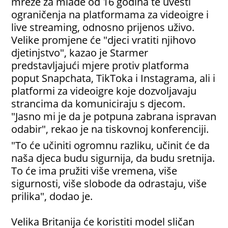
mreže za mlađe od 16 godina te uvesti
ograničenja na platformama za videoigre i
live streaming, odnosno prijenos uživo.
Velike promjene će "djeci vratiti njihovo
djetinjstvo", kazao je Starmer
predstavljajući mjere protiv platforma
poput Snapchata, TikToka i Instagrama, ali i
platformi za videoigre koje dozvoljavaju
strancima da komuniciraju s djecom.
"Jasno mi je da je potpuna zabrana ispravan
odabir", rekao je na tiskovnoj konferenciji.
"To će učiniti ogromnu razliku, učinit će da
naša djeca budu sigurnija, da budu sretnija.
To će ima pružiti više vremena, više
sigurnosti, više slobode da odrastaju, više
prilika", dodao je.
Velika Britanija će koristiti model sličan