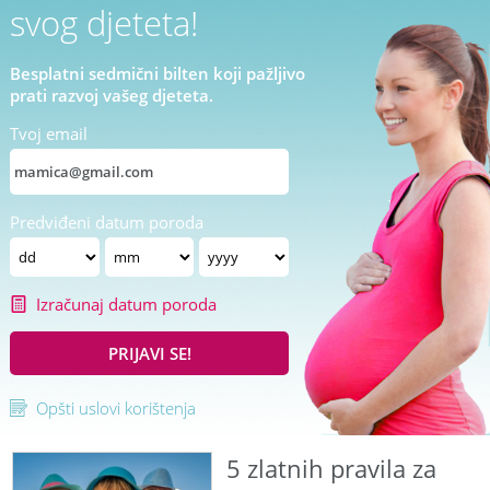
svog djeteta!
Besplatni sedmični bilten koji pažljivo
prati razvoj vašeg djeteta.
Tvoj email
Predviđeni datum poroda
Izračunaj datum poroda
PRIJAVI SE!
Opšti uslovi korištenja
5 zlatnih pravila za