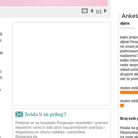
1
/1
Anket
dijete
milenium
li
kako prep
e
dijete?ima
ne znam je 
jednostav
ne
nadareno?
toliko inf
neke stvar
nikad uoč
o
drugom dje
o
već to prim
molim mišl
m
molim mišl
Broj svih 
Hvala na g
Glasovala/
e
na svim ak