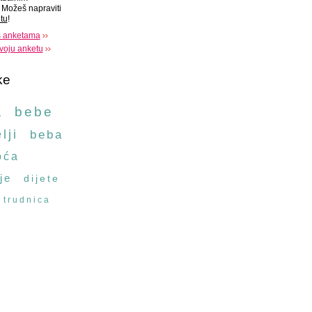
Možeš napraviti
tu
!
s anketama
voju anketu
ke
a
bebe
lji
beba
oća
je
dijete
trudnica