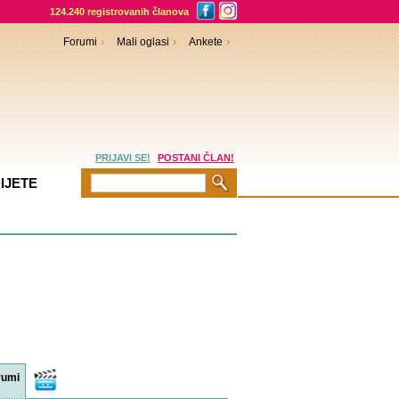
124.240 registrovanih članova
Forumi
Mali oglasi
Ankete
PRIJAVI SE!
POSTANI ČLAN!
IJETE
rumi
Video
sadržaji