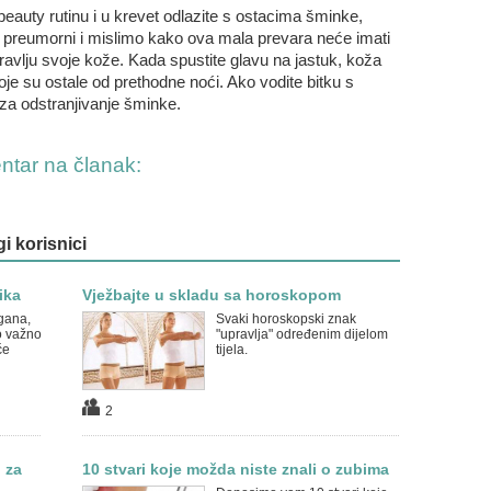
auty rutinu i u krevet odlazite s ostacima šminke,
o preumorni i mislimo kako ova mala prevara neće imati
dravlju svoje kože. Kada spustite glavu na jastuk, koža
je su ostale od prethodne noći. Ako vodite bitku s
za odstranjivanje šminke.
entar na članak:
gi korisnici
ika
Vježbajte u skladu sa horoskopom
rgana,
Svaki horoskopski znak
o važno
"upravlja" određenim dijelom
će
tijela.
2
 za
10 stvari koje možda niste znali o zubima