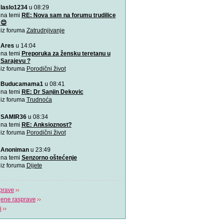
laslo1234
u 08:29
VIDEO: 7 najboljih položaj
Zašto je važno u kojem pol
na temi
RE: Nova sam na forumu trudilice
porađamo? Koji su najbolj
😊
iz foruma
Zatrudnjivanje
2000 grudnjaka, 2000 priča
Ares
u 14:04
\"Podrška koju volim\"
na temi
Preporuka za žensku teretanu u
Sarajevu ?
iz foruma
Porodični život
Napitak koji topi masnoće
Najjači napitak koji topi 
Buducamama1
u 08:41
za 7 dana
na temi
RE: Dr Sanjin Dekovic
iz foruma
Trudnoća
Odlična animacija o trudn
Ovu zaista zanimljivu kratk
SAMIR36
u 08:34
prikazuje trudno
na temi
RE: Anksioznost?
iz foruma
Porodični život
Aplikacija “Moj kalendar 
Praćenje kalendara će biti
Anoniman
u 23:49
mobilnu aplikaciju
na temi
Senzorno oštećenje
iz foruma
Dijete
prave
jene rasprave
i