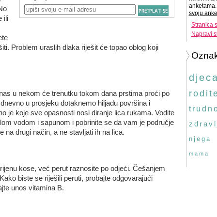
anketama. 
 No
svoju anke
ili
Stranica 
Napravi s
ete
iti. Problem uraslih dlaka riješit će topao oblog koji
Ozna
djec
rodite
o nas u nekom će trenutku tokom dana prstima proći po
 dnevno u prosjeku dotaknemo hiljadu površina i
trudn
no je koje sve opasnosti nosi diranje lica rukama. Vodite
toplom vodom i sapunom i pobrinite se da vam je područje
zdravl
e na drugi način, a ne stavljati ih na lica.
njega
mama
orijenu kose, već perut raznosite po odjeći. Češanjem
Kako biste se riješili peruti, probajte odgovarajući
jte unos vitamina B.