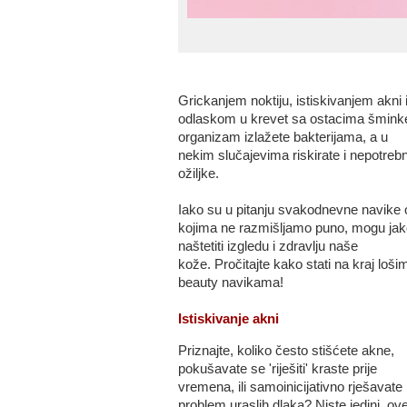
Grickanjem noktiju, istiskivanjem akni i
odlaskom u krevet sa ostacima šmink
organizam izlažete bakterijama, a u
nekim slučajevima riskirate i nepotreb
ožiljke.
Iako su u pitanju svakodnevne navike 
kojima ne razmišljamo puno, mogu jak
naštetiti izgledu i zdravlju naše
kože.
Pročitajte kako stati na kraj loši
beauty navikama!
Istiskivanje akni
Priznajte, koliko često stišćete akne,
pokušavate se 'riješiti' kraste prije
vremena, ili samoinicijativno rješavate
problem uraslih dlaka? Niste jedini, ov