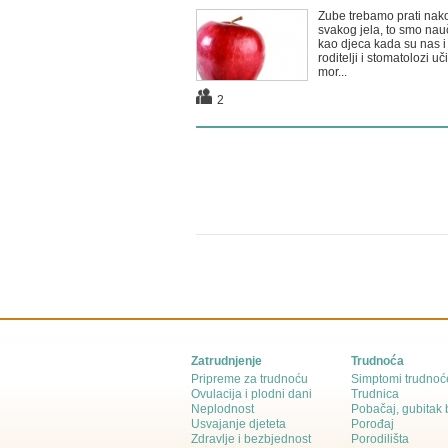
Zube trebamo prati nak
svakog jela, to smo nauč
kao djeca kada su nas i
roditelji i stomatolozi uči
mor...
2
Zatrudnjenje
Trudnoća
Pripreme za trudnoću
Simptomi trudnoć
Ovulacija i plodni dani
Trudnica
Neplodnost
Pobačaj, gubitak
Usvajanje djeteta
Porođaj
Zdravlje i bezbjednost
Porodilišta