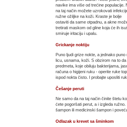
navike ima više od trećine populacije.
na taj način možete uzrokovati infekcije 
ružne ožiljke na koži. Kraste je bolje
ostaviti da same otpadnu, a akne mož
tretirati maskom od gline koja će ih isuš
smiruje iritaciju i upalu.
Grickanje noktiju
Puno ljudi grize nokte, a jednako pun
licu, usnama, koži. S obzirom na to da
predmeta, koje obiluju bakterijama, jas
računa o higijeni ruku - operite ruke 
ispod nokta čisto. I probajte uposliti ruk
Češanje peruti
Ne samo da na taj način činite štetu k
ćete pogoršati perut, a i izgleda ružno. 
šampon ili medicinski šampon i poveća
Odlazak u krevet sa šminkom