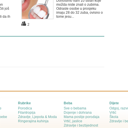
Donosimo vam 10 stvari koje
on
možda niste znali o zubima.
ili još
Odrasle osobe u prosjeku
imaju 28 do 32 zuba, ovisno o
li da ih
tome jesu...
2
Rubrike
Beba
Dijete
e
Porodica
Sve o bebama
Odgoj, razvo
Filantropija
Dojenje i dohrana
Vrtić
 bebe
Zdravlje, Ljepota & Moda
Mama poslije porođaja
Škola
Ringerajina kuhinja
Vrtić, jaslice
Zdravlje i 
Zdravlje i bezbjednost