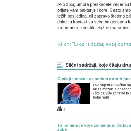
Ako zbog umora preskačete večernju be
prijete vam bakterije i bore. Često sm
težih posljedica, ali zapravo štetimo z
dolazi u kontakt sa svim bakterijama ko
vremenom, koristite vlažne maramice 
Klikni “Like” i dodaj svoj kom
Slični sadržaji, koje čitaju dru
Ojačajte mozak uz sedam dobrih nav
Ovo vrijedi za većinu o
ali za mozak je posebn
- što ga više koristite to 
bolje raditi.
2
Tri namirnice koje zamjenjuju četkicu
zube