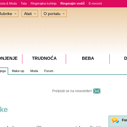
epota & Moda
Tata
Ringerajina kuhinja
Ringerajin vodič
E-novosti
Rubrike
Alati
O portalu
DNJENJE
TRUDNOĆA
BEBA
D
jega
Make-up
Moda
Forum
Pretplati se na newsletter!
ike
Fo