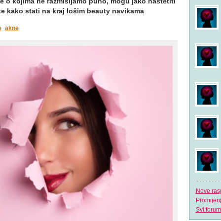
e o kojima ne razmišljamo puno, mogu jako naštetiti
jte kako stati na kraj lošim beauty navikama
e
akne
Nove ras
Promijen
Svi forum