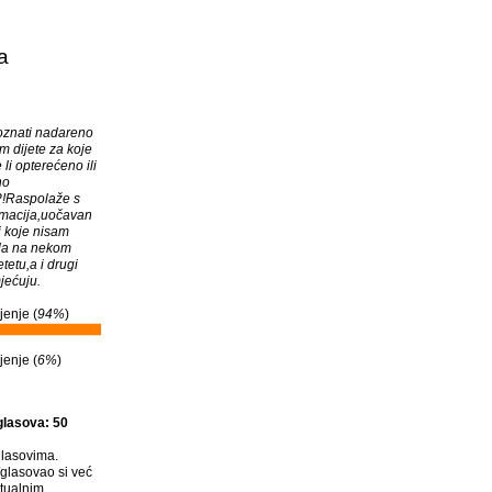
a
oznati nadareno
m dijete za koje
li opterećeno ili
no
!Raspolaže s
ormacija,uočavan
i koje nisam
ila na nekom
tetu,a i drugi
jećuju.
jenje (
94%
)
jenje (
6%
)
glasova: 50
lasovima.
glasovao si već
tualnim