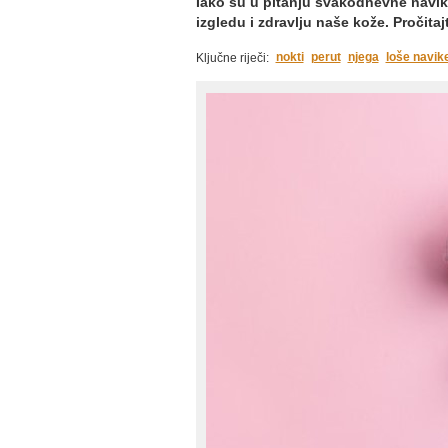
Iako su u pitanju svakodnevne navik
izgledu i zdravlju naše kože. Pročita
nokti
perut
njega
loše navik
Ključne riječi: