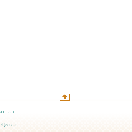
j i njega
bezbjednost