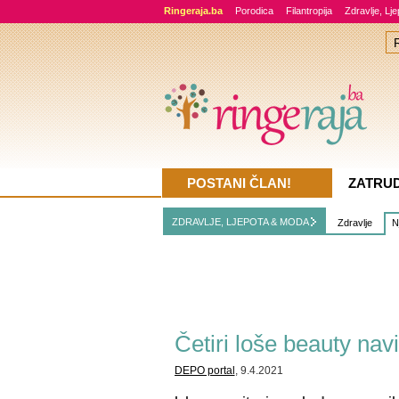
Ringeraja.ba
Porodica
Filantropija
Zdravlje, Lj
POSTANI ČLAN!
ZATRU
ZDRAVLJE, LJEPOTA & MODA
Zdravlje
N
Četiri loše beauty nav
DEPO portal
, 9.4.2021