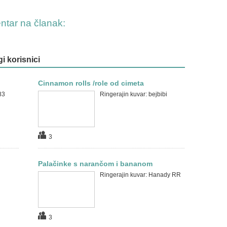
entar na članak:
gi korisnici
Cinnamon rolls /role od cimeta
83
Ringerajin kuvar: bejbibi
3
Palačinke s narančom i bananom
Ringerajin kuvar: Hanady RR
3