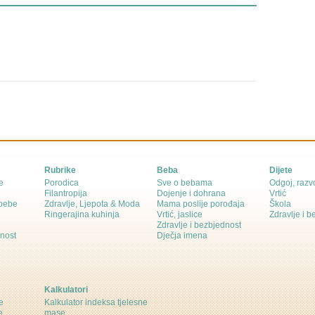
Rubrike
Beba
Dijete
e
Porodica
Sve o bebama
Odgoj, razvo
Filantropija
Dojenje i dohrana
Vrtić
 bebe
Zdravlje, Ljepota & Moda
Mama poslije porođaja
Škola
Ringerajina kuhinja
Vrtić, jaslice
Zdravlje i 
Zdravlje i bezbjednost
dnost
Dječja imena
Kalkulatori
e
Kalkulator indeksa tjelesne
e
mase