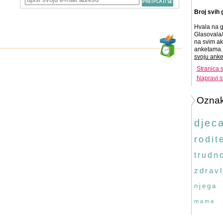
Broj svih 
Hvala na g
Glasovala/
na svim ak
anketama. 
svoju anke
Stranica 
Napravi s
Ozna
djec
rodite
trudn
zdravl
njega
mama