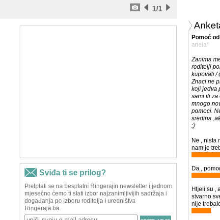
1
/1
Anket
Pomoć od 
ariela*
Zanima me
roditelji p
kupovali / 
Znaci ne pi
koji jedva 
sami ili za
mnogo novc
pomoci. N
sredina ,a
:)
Ne , nista
nam je treb
Da , pomog
Htjeli su ,
stvarno s
nije trebalo