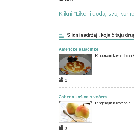
Klikni “Like” i dodaj svoj kom
Slični sadržaji, koje čitaju dru
Američke palačinke
Ringerajin kuvar: Iman 
3
Zobena kašica s voćem
Ringerajin kuvar: sole1
3