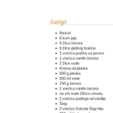
Biskvit
6 kom jaja
6 žlica šećera
6 žlica glatkog brašna
1 vrećica praška za pecivo
1 vrećica vanilin šećera
2 žlice vode
Krema od jabuka
600 g jabuka
500 ml vode
150 g šećera
1 vrećica vanilin šećera
na vrh male žličice cimeta
2 vrećice pudinga od vanilije
Šlag
2 vrećice Dolcela Šlag hita