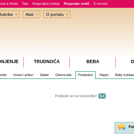
epota & Moda
Tata
Ringerajina kuhinja
Ringerajin vodič
E-novosti
Rubrike
Alati
O portalu
DNJENJE
TRUDNOĆA
BEBA
D
čorbe
Umaci i prilozi
Salate
Glavna jela
Poslastice
Napici
Baby kuhinja
Pretplati se na newsletter!
Fo