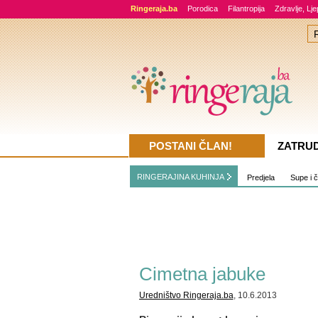
Ringeraja.ba
Porodica
Filantropija
Zdravlje, Lj
POSTANI ČLAN!
ZATRU
RINGERAJINA KUHINJA
Predjela
Supe i 
Cimetna jabuke
Uredništvo Ringeraja.ba
, 10.6.2013