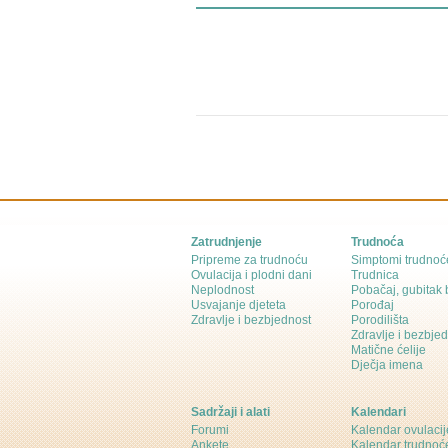
Zatrudnjenje
Trudnoća
Pripreme za trudnoću
Simptomi trudnoć
Ovulacija i plodni dani
Trudnica
Neplodnost
Pobačaj, gubitak
Usvajanje djeteta
Porođaj
Zdravlje i bezbjednost
Porodilišta
Zdravlje i bezbje
Matične ćelije
Dječja imena
Sadržaji i alati
Kalendari
Forumi
Kalendar ovulacij
Ankete
Kalendar trudnoć