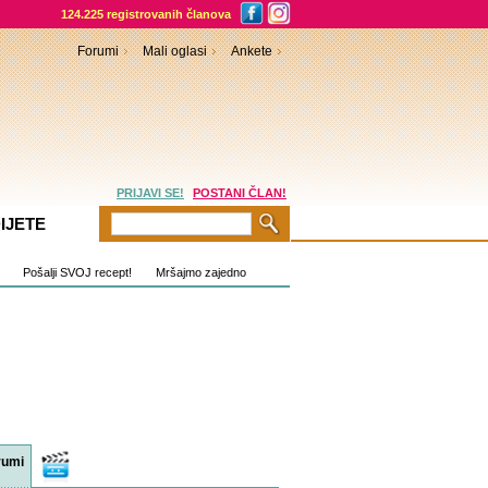
124.225 registrovanih članova
Forumi
Mali oglasi
Ankete
PRIJAVI SE!
POSTANI ČLAN!
IJETE
Pošalji SVOJ recept!
Mršajmo zajedno
rumi
Video
sadržaji