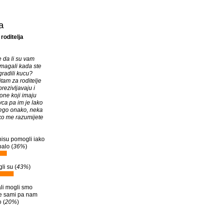
a
roditelja
 da li su vam
omagali kada ste
gradili kucu?
tam za roditelje
prezivljavaju i
 one koji imaju
a pa im je lako
ego onako, neka
ko me razumijete
 nisu pomogli iako
alo (
36%
)
li su (
43%
)
 ali mogli smo
ve sami pa nam
 (
20%
)