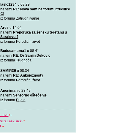
laslo1234
u 08:29
VIDEO: 7 najboljih položaj
Zašto je važno u kojem pol
na temi
RE: Nova sam na forumu trudilice
porađamo? Koji su najbolj
😊
iz foruma
Zatrudnjivanje
2000 grudnjaka, 2000 priča
Ares
u 14:04
\"Podrška koju volim\"
na temi
Preporuka za žensku teretanu u
Sarajevu ?
iz foruma
Porodični život
Napitak koji topi masnoće
Najjači napitak koji topi 
Buducamama1
u 08:41
za 7 dana
na temi
RE: Dr Sanjin Dekovic
iz foruma
Trudnoća
Odlična animacija o trudn
Ovu zaista zanimljivu kratk
SAMIR36
u 08:34
prikazuje trudno
na temi
RE: Anksioznost?
iz foruma
Porodični život
Aplikacija “Moj kalendar 
Praćenje kalendara će biti
Anoniman
u 23:49
mobilnu aplikaciju
na temi
Senzorno oštećenje
iz foruma
Dijete
prave
jene rasprave
i