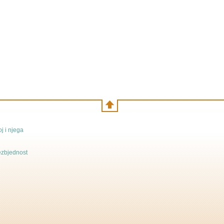
j i njega
bezbjednost