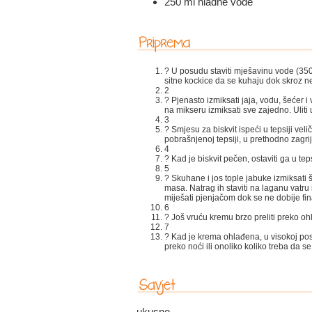
250 ml hladne vode
? U posudu staviti mješavinu vode (350 
sitne kockice da se kuhaju dok skroz n
2
? Pjenasto izmiksati jaja, vodu, šećer i
na mikseru izmiksati sve zajedno. Uliti
3
? Smjesu za biskvit ispeći u tepsiji ve
pobrašnjenoj tepsiji, u prethodno zagri
4
? Kad je biskvit pečen, ostaviti ga u teps
5
? Skuhane i jos tople jabuke izmiksati 
masa. Natrag ih staviti na laganu vatr
miješati pjenjačom dok se ne dobije fin
6
? Još vruću kremu brzo preliti preko ohl
7
? Kad je krema ohlađena, u visokoj posu
preko noći ili onoliko koliko treba da s
ukusno