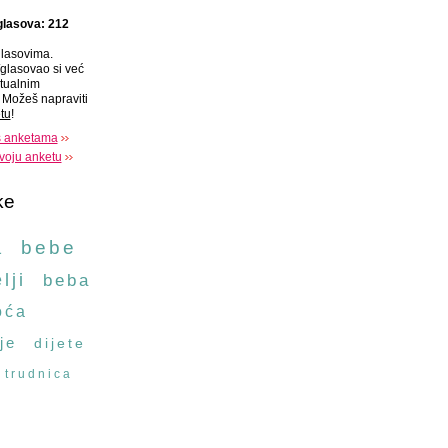
glasova: 212
lasovima.
glasovao si već
tualnim
Možeš napraviti
tu
!
s anketama
voju anketu
ke
a
bebe
lji
beba
oća
je
dijete
trudnica