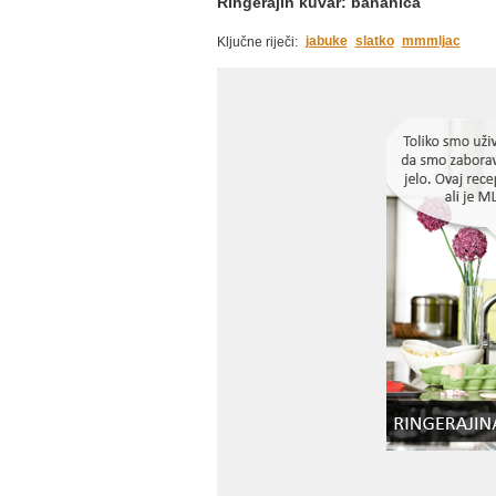
Ringerajin kuvar: bananica
jabuke
slatko
mmmljac
Ključne riječi: