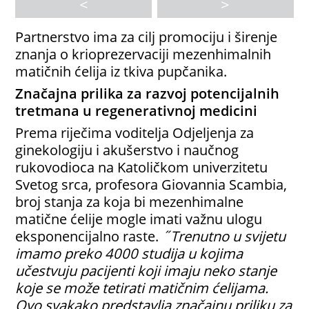
<
>
Partnerstvo ima za cilj promociju i širenje
znanja o krioprezervaciji mezenhimalnih
matičnih ćelija iz tkiva pupčanika.
Značajna prilika za razvoj potencijalnih
tretmana u regenerativnoj medicini
Prema riječima voditelja Odjeljenja za
ginekologiju i akušerstvo i naučnog
rukovodioca na Katoličkom univerzitetu
Svetog srca, profesora Giovannia Scambia,
broj stanja za koja bi mezenhimalne
matične ćelije mogle imati važnu ulogu
eksponencijalno raste.
˝Trenutno u svijetu
imamo preko 4000 studija u kojima
učestvuju pacijenti koji imaju neko stanje
koje se može tetirati matičnim ćelijama.
Ovo svakako predstavlja značajnu priliku za