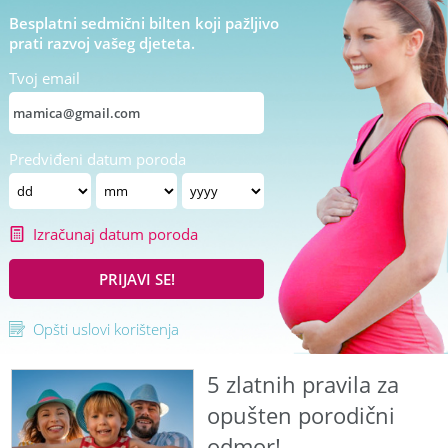
Besplatni sedmični bilten koji pažljivo
prati razvoj vašeg djeteta.
Tvoj email
Predviđeni datum poroda
Izračunaj datum poroda
PRIJAVI SE!
Opšti uslovi korištenja
5 zlatnih pravila za
opušten porodični
odmor!