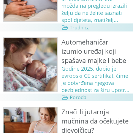
možda na pregledu izrazili
želju da ne želite saznati
spol djeteta, znatiželj...
Trudnica
Automehaničar
izumio uređaj koji
spašava majke i bebe
Godine 2025. dobio je
evropski CE sertifikat, čime
je potvrđena njegova
bezbjednost za širu upotr...
Porođaj
Znači li jutarnja
mučnina da očekujete
djevojčicu?