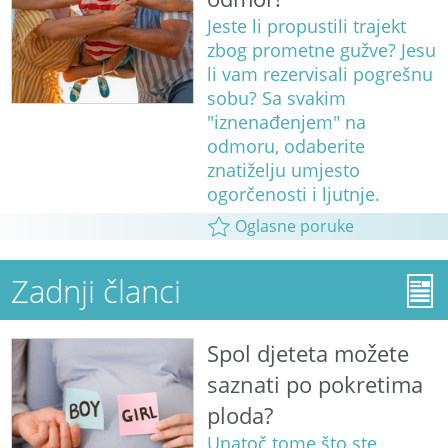
Jeste li propustili trajekt
zbog prometne gužve? Jesu
li vam rezervisali pogrešnu
sobu? Sa svakim
"iznenađenjem" na
odmoru, odaberite
znatiželju umjesto
ogorčenosti i ljutnje.
Oglasne poruke
Zadnji članci
Spol djeteta možete
saznati po pokretima
ploda?
Unatoč tome što ste