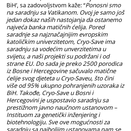
BiH’, sa zadovoljstvom kaže: “
Ponosni smo
na saradnju sa Vatikanom. Ovoj je samo još
jedan dokaz naših nastojanja da ostanemo
najveća banka matičnih ćelija. Pored
saradnje sa najznačajnijim evropskim
katoličkim univerzitetom, Cryo-Save ima
saradnju sa vodećim unverzitetima u
svijetu, a naši projekti su podržani i od
strane EU. Do sada je preko 2500 porodica
iz Bosne i Hercegovine sačuvalo matične
ćelije svog djeteta u Cryo-Saveu, što čini
više od 95% ukupno pohranjenih uzoraka iz
BiH. Takođe, Cryo-Save u Bosni i
Hercegovini je uspostavio saradnju sa
prestižnom javno naučnom ustanovom –
Instituom za genetički inženjering i
biotehnologiju. Sve ove mogućnosti za
saradnju sa najboljim ustanovama nam se