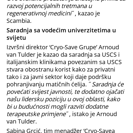
razvoj potencijalnih tretmana u
regenerativnoj medicini
˝, kazao je
Scambia.
Saradnja sa vodećim univerzitetima u
svijetu
Izvršni direktor ‘Cryo-Save Grupe’ Arnoud
van Tulder je kazao da saradnja sa USCS i
italijanskim klinikama povezanim sa USCS
stvara obostranu korist kako za privatni
tako i za javni sektor koji daje podršku
pohranjivanju matičnih ćelija. ˝
Saradnja će
povećati svijest javnosti, te dodatno ojačati
našu lidersku poziciju u ovoj oblasti, kako
bi u budućnosti mogli razviti dodatne
terapeutske primjene
˝, istako je Arnoud
van Tulder.
Sabina Grcić, tim menadžer ‘Cryo-Savea