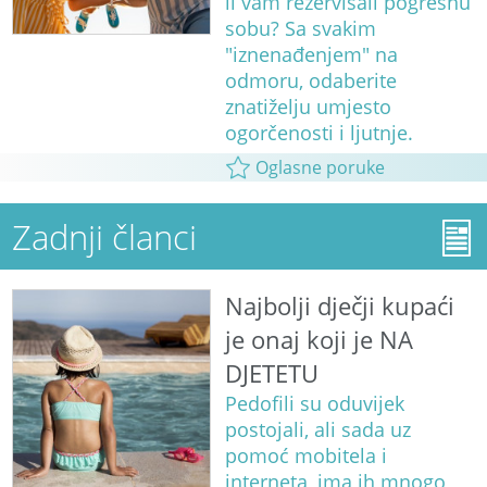
li vam rezervisali pogrešnu
sobu? Sa svakim
"iznenađenjem" na
odmoru, odaberite
znatiželju umjesto
ogorčenosti i ljutnje.
Oglasne poruke
Zadnji članci
Najbolji dječji kupaći
je onaj koji je NA
DJETETU
Pedofili su oduvijek
postojali, ali sada uz
pomoć mobitela i
interneta, ima ih mnogo