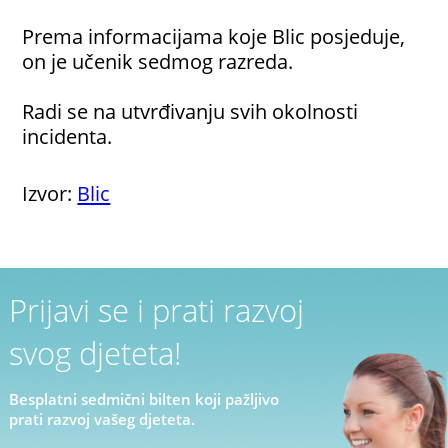
Prema informacijama koje Blic posjeduje,
on je učenik sedmog razreda.
Radi se na utvrđivanju svih okolnosti
incidenta.
Izvor:
Blic
Prijavi se i prati razvoj
svog djeteta!
Besplatni sedmični bilten koji pažljivo
prati razvoj vašeg djeteta.