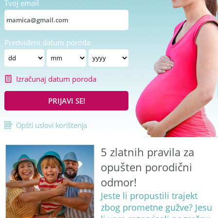
Tvoj email
Predviđeni datum poroda
Izračunaj datum poroda
PRIJAVI SE!
Opšti uslovi korištenja
5 zlatnih pravila za
opušten porodični
odmor!
Jeste li propustili trajekt
zbog prometne gužve? Jesu