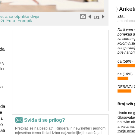
Anket
, a sa otprilike dvije
Zal...
1
/1
rži.
Foto: Freepik
amaniama
Da li vam 
ponekad da
za starom p
kojom nist
zbog svadj
 da
bile naj pri
da (
59%
)
e,
lo
ne (
18%
)
ša
DESAVALO
Broj svih 
 da
e
Hvala na g
Glasovala/
 u
na svim ak
go
anketama. 
ati
svoju anke