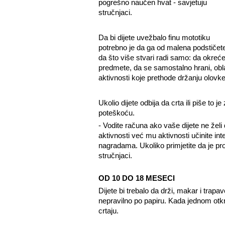
pogrešno naučen hvat - savjetuju
stručnjaci.
Da bi dijete uvežbalo finu mototiku
potrebno je da ga od malena podstičet
da što više stvari radi samo: da okreć
predmete, da se samostalno hrani, oblači
aktivnosti koje prethode držanju olovke
Ukolio dijete odbija da crta ili piše to j
poteškoću.
- Vodite računa ako vaše dijete ne želi d
aktivnosti već mu aktivnosti učinite in
nagradama. Ukoliko primjetite da je pro
stručnjaci.
OD 10 DO 18 MESECI
Dijete bi trebalo da drži, makar i trapav
nepravilno po papiru. Kada jednom otkr
crtaju.