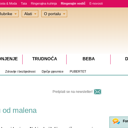
epota & Moda
Tata
Ringerajina kuhinja
Ringerajin vodič
E-novosti
Rubrike
Alati
O portalu
DNJENJE
TRUDNOĆA
BEBA
D
Zdravlje i bezbjednost
Dječje pjesmice
PUBERTET
Pretplati se na newsletter!
ju od malena
Fo