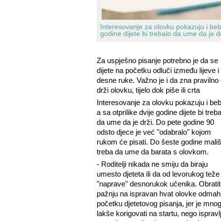
Interesovanje za olovku pokazuju i bebe
godine dijete bi trebalo da ume da je d
Za uspješno pisanje potrebno je da se
dijete na početku odluči između lijeve i
desne ruke. Važno je i da zna pravilno
drži olovku, tijelo dok piše ili crta
Interesovanje za olovku pokazuju i beb
a sa otprilike dvije godine dijete bi treba
da ume da je drži. Do pete godine 90
odsto djece je već "odabralo" kojom
rukom će pisati. Do šeste godine mali
treba da ume da barata s olovkom.
- Roditelji nikada ne smiju da biraju
umesto djeteta ili da od levorukog teže
"naprave" desnorukok učenika. Obratit
pažnju na ispravan hvat olovke odmah
početku djetetovog pisanja, jer je mno
lakše korigovati na startu, nego ispravlj