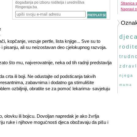
Stranica 
Napravi s
Ozna
e
e
djec
, kopčanje, vezuje pertle, lista knjige... Sve su to
rodite
 i pisanju, ali su neizostavan deo cjelokupnog razvoja.
trudn
e zato što mu, najverovatnije, neka od tih radnji predstavlja
zdravl
njega
a crta ili boji. Ne odustajte od podsticanja takvih
teresantnima, zabavnima i dodatno ga stimulišite
mama
blem ozbiljniji, obratite se za pomoć lekarima- savjetuju
o, olovku ili bojicu. Dovoljan napredak je ako žvrlja
iju ruke i njihove mogućnosti djeca obožavaju da pišu i