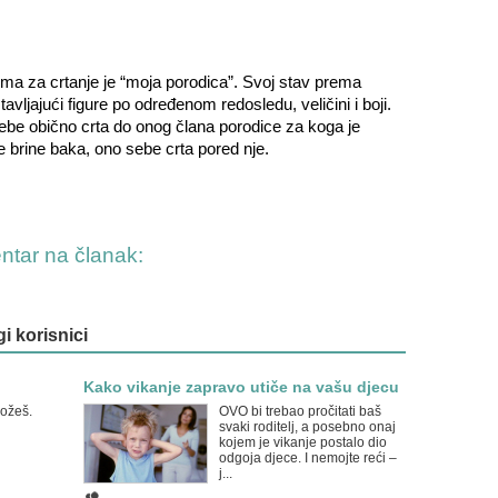
ma za crtanje je “moja porodica”. Svoj stav prema
vljajući figure po određenom redosledu, veličini i boji.
ebe obično crta do onog člana porodice za koga je
 brine baka, ono sebe crta pored nje.
entar na članak:
gi korisnici
Kako vikanje zapravo utiče na vašu djecu
možeš.
OVO bi trebao pročitati baš
svaki roditelj, a posebno onaj
kojem je vikanje postalo dio
odgoja djece. I nemojte reći –
j...