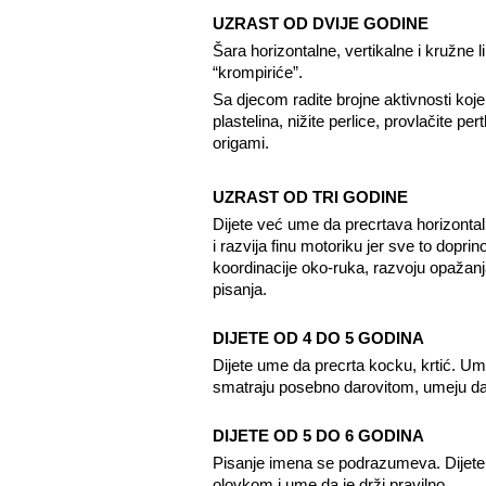
UZRAST OD DVIJE GODINE
Šara horizontalne, vertikalne i kružne li
“krompiriće”.
Sa djecom radite brojne aktivnosti koje 
plastelina, nižite perlice, provlačite pe
origami.
UZRAST OD TRI GODINE
Dijete već ume da precrtava horizontaln
i razvija finu motoriku jer sve to dopri
koordinacije oko-ruka, razvoju opažanja
pisanja.
DIJETE OD 4 DO 5 GODINA
Dijete ume da precrta kocku, krtić. Um
smatraju posebno darovitom, umeju da 
DIJETE OD 5 DO 6 GODINA
Pisanje imena se podrazumeva. Dijete 
olovkom i ume da je drži pravilno.