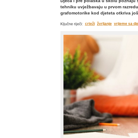
Djeca i pre polaska u školu poznaju s
tehniku uvježbavaju u prvom razredu.
grafomotorike kod djeteta otkriva još
crteži
žvrljanje
vrijeme sa dj
Ključne riječi: