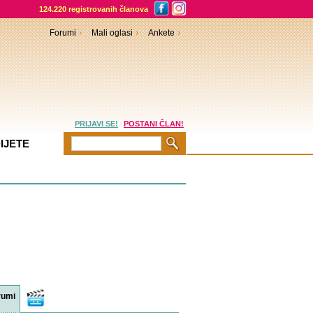
124.220 registrovanih članova
Forumi
Mali oglasi
Ankete
PRIJAVI SE!
POSTANI ČLAN!
IJETE
rumi
Video
sadržaji