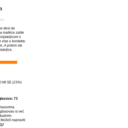
a
nic
se desi da
 malkice zalite
rijateljicom s
e vise u kontaktu
e..A pritom ste
jateljice..
 MI SE (
23%
)
glasova: 73
lasovima.
glasovao si već
tualnim
Možeš napraviti
tu
!