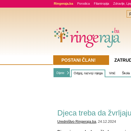
Ringeraja.ba
Porodica
Filantropija
Zdravlje, Lj
POSTANI ČLAN!
ZATRU
Dijete
Odgoj, razvoj i njega
Vrtić
Škola
Djeca treba da žvrlja
Uredništvo Ringeraja.ba
, 24.12.2024