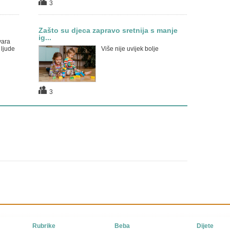
3
Zašto su djeca zapravo sretnija s manje
ig...
vara
 ljude
Više nije uvijek bolje
3
Rubrike
Beba
Dijete