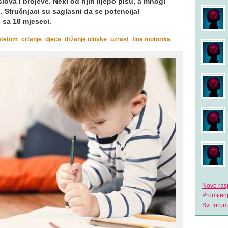
lova i brojeve. Neki od njih lijepo pišu, a mnogi
 Stručnjaci su saglasni da se potencijal
 sa 18 mjeseci.
etetom
crtanje
djeca
držanje olovke
uzrast
fina motorika
Nove ras
Promijen
Svi forum