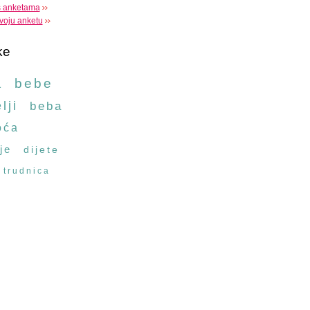
s anketama
voju anketu
ke
a
bebe
lji
beba
oća
je
dijete
trudnica