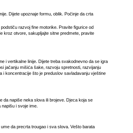
nije. Dijete upoznaje formu, oblik. Počinje da crta
podstiču razvoj fine motorike. Pravite figurice od
rtle kroz otvore, sakupljajte sitne predmete, pravite
e i vertikalne linije. Dijete treba svakodnevno da se igra
nosi jačanju mišića šake, razvoju spretnosti, razvijanju
 i koncentracije što je preduslov savladavanju vještine
e da napiše neka slova ili brojeve. Djeca koja se
napišu i svoje ime.
ume da precrta trougao i sva slova. Vešto barata