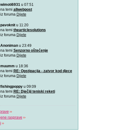
wimoti6931
u 07:51
Rođeno moje!
Najemotivnija i najljepša p
na temi
allwebpost
mame, za roditelj
iz foruma
Dijete
pavoknit
u 11:20
4 zabavne obiteljske igre
zimske dane
na temi
thearticlesolutions
Predlažemo vam četiri su
iz foruma
Dijete
obiteljske igre koje će n
Anoniman
u 23:49
Upravo sam tužio obrazov
na temi
Senzorno oštećenje
Možda učenici čine tek 20
iz foruma
Dijete
ali čine 100% na
muumm
u 18:36
Koja je tajna uspješnog s
na temi
RE: Opstipacija - zatvor kod djece
Video koji bi trebao vidjeti s
iz foruma
Dijete
fishingpoppy
u 09:09
Plavi telefon BiH
na temi
RE: Dječiji teniski reketi
Plavi telefon, savjetodavn
iz foruma
Dijete
besplatna linija za
prave
jene rasprave
i