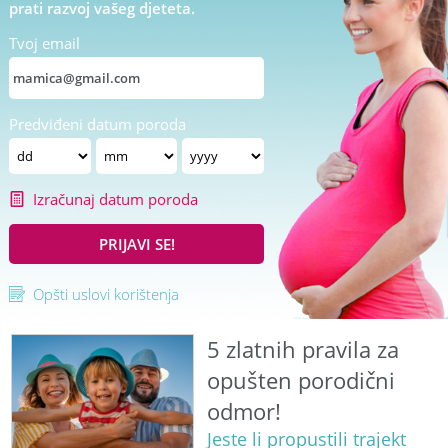
prati razvoj vašeg djeteta.
Tvoj email
Predviđeni datum poroda
Izračunaj datum poroda
PRIJAVI SE!
Opšti uslovi korištenja
5 zlatnih pravila za
opušten porodični
odmor!
Jeste li propustili trajekt