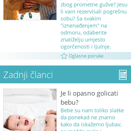
zbog prometne gužve? Jesu
li vam rezervisali pogrešnu
sobu? Sa svakim
"iznenađenjem" na
odmoru, odaberite
znatiželju umjesto
ogorčenosti i ljutnje.
Oglasne poruke
Zadnji članci
Je li opasno golicati
bebu?
Bebe su nam toliko slatke
da ponekad ne znamo
kako da iskažemo ljubav,