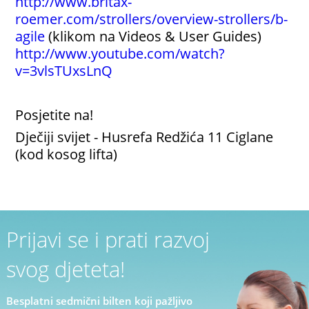
http://www.britax-
roemer.com/strollers/overview-strollers/b-
agile
(klikom na Videos & User Guides)
http://www.youtube.com/watch?
v=3vlsTUxsLnQ
Posjetite na!
Dječiji svijet - Husrefa Redžića 11 Ciglane
(kod kosog lifta)
Prijavi se i prati razvoj
svog djeteta!
Besplatni sedmični bilten koji pažljivo