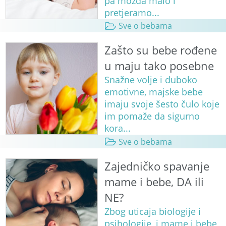
pa možda malo i
pretjeramo...
Sve o bebama
Zašto su bebe rođene
u maju tako posebne
Snažne volje i duboko
emotivne, majske bebe
imaju svoje šesto čulo koje
im pomaže da sigurno
kora...
Sve o bebama
Zajedničko spavanje
mame i bebe, DA ili
NE?
Zbog uticaja biologije i
psihologije, i mame i bebe