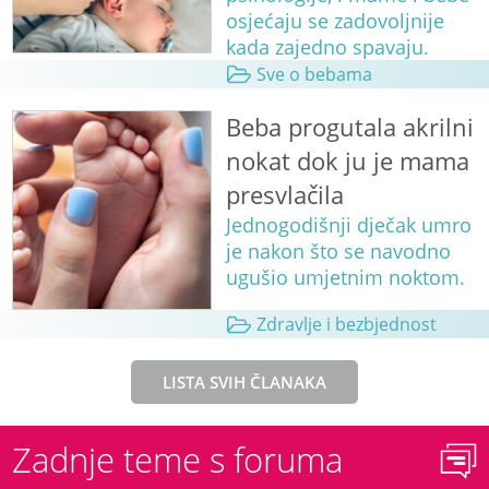
osjećaju se zadovoljnije
kada zajedno spavaju.
Sve o bebama
Beba progutala akrilni
nokat dok ju je mama
presvlačila
Jednogodišnji dječak umro
je nakon što se navodno
ugušio umjetnim noktom.
Zdravlje i bezbjednost
LISTA SVIH ČLANAKA
Zadnje teme s foruma