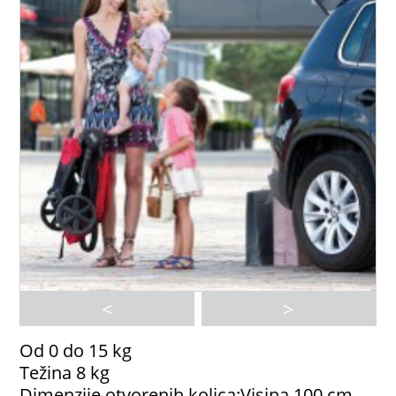
<
>
Od 0 do 15 kg
Težina 8 kg
Dimenzije otvorenih kolica:Visina 100 cm,