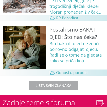
se u Venezueli, gdje je
trogodišnji dječak Kleber
Moran pronađen živ čak...
RR Porodica
Postali smo BAKA I
DJED: Što nas čeka?
Biti baka ili djed ne znači
ponovno odgajati djecu.
Radi se o tome da gledate
kako se priča koju ...
Odnosi u porodici
LISTA SVIH ČLANAKA
Zadnje teme s foruma