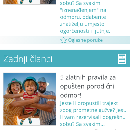
sobu? Sa svakim
"iznenađenjem" na
odmoru, odaberite
znatiželju umjesto
ogorčenosti i ljutnje.
Oglasne poruke
Zadnji članci
5 zlatnih pravila za
opušten porodični
odmor!
Jeste li propustili trajekt
zbog prometne gužve? Jesu
li vam rezervisali pogrešnu
sobu? Sa svakim...