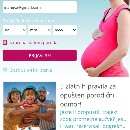
Predviđeni datum poroda
Izračunaj datum poroda
PRIJAVI SE!
Opšti uslovi korištenja
5 zlatnih pravila za
opušten porodični
odmor!
Jeste li propustili trajekt
zbog prometne gužve? Jesu
li vam rezervisali pogrešnu