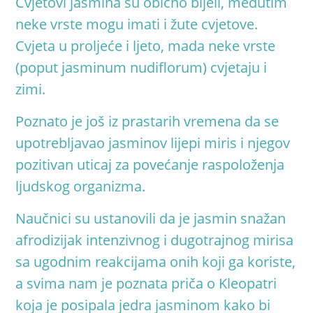
Cvjetovi jasmina su obično bijeli, međutim
neke vrste mogu imati i žute cvjetove.
Cvjeta u proljeće i ljeto, mada neke vrste
(poput jasminum nudiflorum) cvjetaju i
zim
i.
Poznato je još iz prastarih vremena da se
upotrebljavao jasminov lijepi miris i njegov
pozitivan uticaj za povećanje raspoloženja
ljudskog organizma
.
Naučnici su ustanovili da je jasmin snažan
afrodizijak intenzivnog i dugotrajnog mirisa
sa ugodnim reakcijama onih koji ga koriste,
a svima nam je poznata priča o Kleopatri
koja je posipala jedra jasminom kako bi