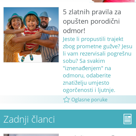
5 zlatnih pravila za
opušten porodični
odmor!
Jeste li propustili trajekt
zbog prometne gužve? Jesu
li vam rezervisali pogrešnu
sobu? Sa svakim
"iznenađenjem" na
odmoru, odaberite
znatiželju umjesto
ogorčenosti i ljutnje.
Oglasne poruke
Zadnji članci