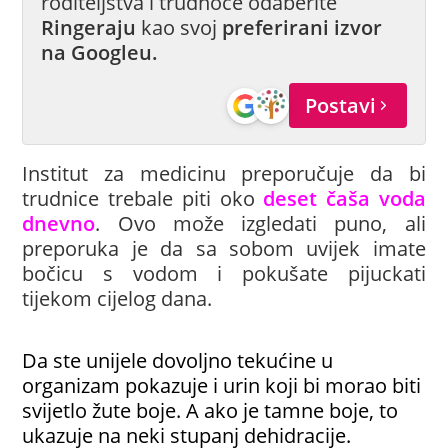
roditeljstva i trudnoće odaberite
Ringeraju
kao svoj
preferirani izvor
na Googleu.
Postavi
Institut za medicinu preporučuje da bi
trudnice trebale piti oko
deset čaša voda
dnevno
. Ovo može izgledati puno, ali
preporuka je da sa sobom uvijek imate
bočicu s vodom i pokušate pijuckati
tijekom cijelog dana.
Da ste unijele dovoljno tekućine u
organizam pokazuje i urin koji bi morao biti
svijetlo žute boje. A ako je tamne boje, to
ukazuje na neki stupanj dehidracije.