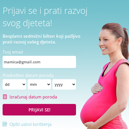
Prijavi se i prati razvoj
svog djeteta!
Besplatni sedmični bilten koji pažljivo
prati razvoj vašeg djeteta.
Tvoj email
Predviđeni datum poroda
Izračunaj datum poroda
PRIJAVI SE!
Opšti uslovi korištenja