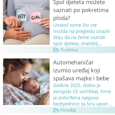
Spol djeteta možete
saznati po pokretima
ploda?
Unatoč tome što ste
možda na pregledu izrazili
želju da ne želite saznati
spol djeteta, znatiželj...
Trudnica
Automehaničar
izumio uređaj koji
spašava majke i bebe
Godine 2025. dobio je
evropski CE sertifikat, čime
je potvrđena njegova
bezbjednost za širu upotr...
Porođaj