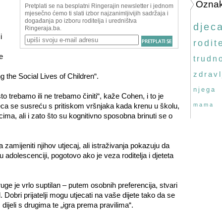
Ozna
djec
i
rodite
e
trudn
zdravl
the Social Lives of Children“.
njega
 trebamo ili ne trebamo činiti“, kaže Cohen, i to je
eca se susreću s pritiskom vršnjaka kada krenu u školu,
mama
ima, ali i zato što su kognitivno sposobna brinuti se o
a zamijeniti njihov utjecaj, ali istraživanja pokazuju da
i u adolescenciji, pogotovo ako je veza roditelja i djeteta
ruge je vrlo suptilan – putem osobnih preferencija, stvari
d. Dobri prijatelji mogu utjecati na vaše dijete tako da se
 dijeli s drugima te „igra prema pravilima“.