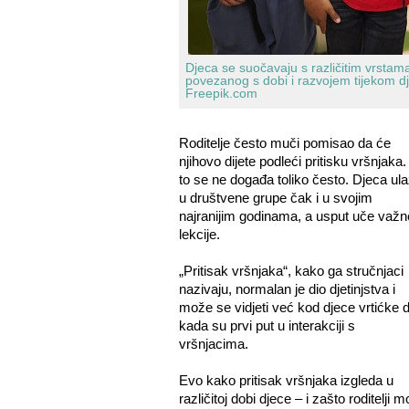
Djeca se suočavaju s različitim vrstama
povezanog s dobi i razvojem tijekom dj
Freepik.com
Roditelje često muči pomisao da će
njihovo dijete podleći pritisku vršnjaka. 
to se ne događa toliko često. Djeca ul
u društvene grupe čak i u svojim
najranijim godinama, a usput uče važn
lekcije.
„Pritisak vršnjaka“, kako ga stručnjaci
nazivaju, normalan je dio djetinjstva i
može se vidjeti već kod djece vrtićke 
kada su prvi put u interakciji s
vršnjacima.
Evo kako pritisak vršnjaka izgleda u
različitoj dobi djece – i zašto roditelji 