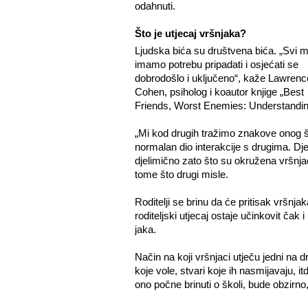
odahnuti.
Što je utjecaj vršnjaka?
Ljudska bića su društvena bića. „Svi m
imamo potrebu pripadati i osjećati se
dobrodošlo i uključeno“, kaže Lawrenc
Cohen, psiholog i koautor knjige „Best
Friends, Worst Enemies: Understanding 
„Mi kod drugih tražimo znakove onog što
normalan dio interakcije s drugima. Dj
djelimično zato što su okružena vršnjac
tome što drugi misle.
Roditelji se brinu da će pritisak vršnjak
roditeljski utjecaj ostaje učinkovit čak 
jaka.
Način na koji vršnjaci utječu jedni na d
koje vole, stvari koje ih nasmijavaju, it
ono počne brinuti o školi, bude obzirno,