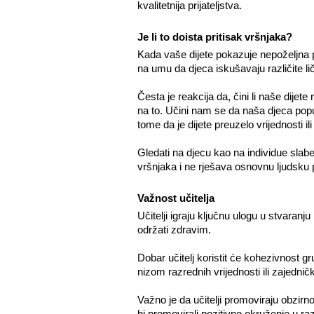
kvalitetnija prijateljstva.
Je li to doista pritisak vršnjaka?
Kada vaše dijete pokazuje nepoželjna pon
na umu da djeca iskušavaju različite lič
Česta je reakcija da, čini li naše dije
na to. Učini nam se da naša djeca popuš
tome da je dijete preuzelo vrijednosti il
Gledati na djecu kao na individue slabe 
vršnjaka i ne rješava osnovnu ljudsku
Važnost učitelja
Učitelji igraju ključnu ulogu u stvaranj
održati zdravim.
Dobar učitelj koristit će kohezivnost g
nizom razrednih vrijednosti ili zajedni
Važno je da učitelji promoviraju obzirnos
bi promovirali pozitivno okruženje u ra