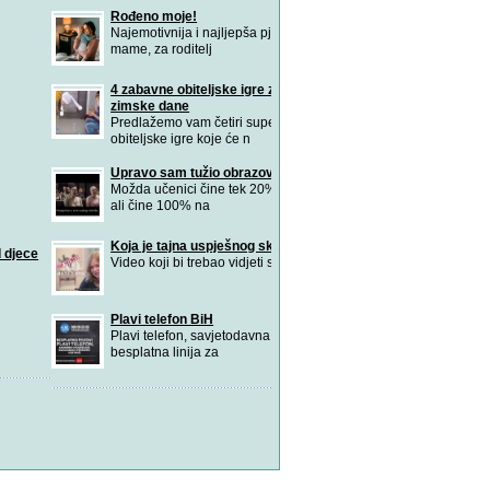
Rođeno moje!
Najemotivnija i najljepša pjesma i spot za
mame, za roditelj
4 zabavne obiteljske igre za dosadne
zimske dane
Predlažemo vam četiri superzabavne
obiteljske igre koje će n
Upravo sam tužio obrazovni sustav!
Možda učenici čine tek 20% naše populacije,
ali čine 100% na
Koja je tajna uspješnog skolovanja?
Video koji bi trebao vidjeti svaki roditelj!
Plavi telefon BiH
Plavi telefon, savjetodavna, anonimna i
besplatna linija za