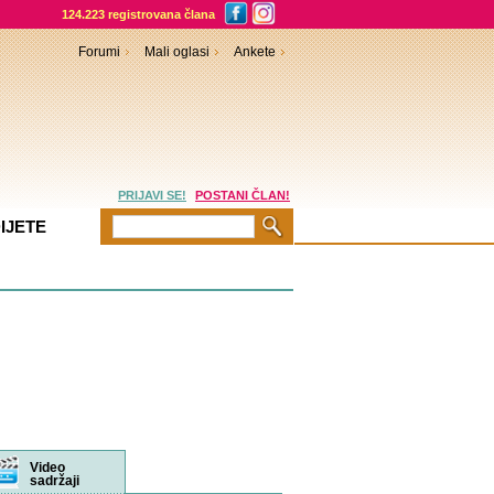
124.223 registrovana člana
Forumi
Mali oglasi
Ankete
PRIJAVI SE!
POSTANI ČLAN!
IJETE
rumi
Video
sadržaji