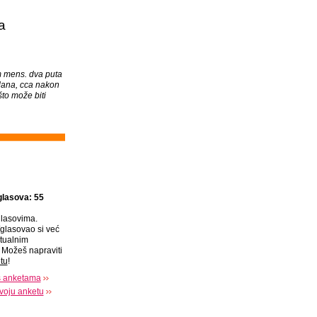
a
 mens. dva puta
dana, cca nakon
to može biti
glasova: 55
lasovima.
glasovao si već
tualnim
Možeš napraviti
tu
!
s anketama
voju anketu