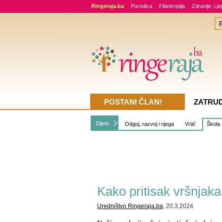
Ringeraja.ba
Porodica
Filantropija
Zdravlje, Lj
POSTANI ČLAN!
ZATRU
Dijete
Odgoj, razvoj i njega
Vrtić
Škola
Kako pritisak vršnjaka
Uredništvo Ringeraja.ba
, 20.3.2024