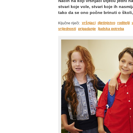
Način na koji vršnjaci utječu jedni n
stvari koje vole, stvari koje ih nasmij
tako da se ono počne brinuti o školi,
vršnjaci
djetinjstvo
roditelji
Ključne riječi:
vrijednosti
pripadanje
ljudska potreba