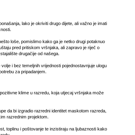
ašanja, lako je okriviti drugo dijete, ali važno je imati
nosti.
te nešto loše, pomislimo kako ga je netko drugi potaknuo
taju pred pritiskom vršnjaka, ali zapravo je riječ o
i stajalište drugačije od našega.
volje i bez temeljnih vrijednosti pojednostavnjuje ulogu
 potrebu za pripadanjem.
u pozitivne klime u razredu, koja utjecaj vršnjaka može
rupe da bi izgradio razredni identitet maskotom razreda,
čkim razrednim projektom.
t, toplinu i poštovanje te inzistiraju na ljubaznosti kako
zredu.