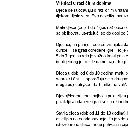
Vršnjaci u različitim dobima
Djeca se suočavaju s različitim vrsta
tijekom djetinjstva. Evo nekoliko natu
Mala djeca (dob 4 do 7 godina) obično 
se oblikovati, utvrđujući se do dobi od 5
Dječaci, na primjer, uče od vršnjaka da 
curice ili se igrati određene igre. „To
5 do 7 godina vrlo je važno imati prijate
imali jednog jer misle da nemaju druge 
Djeca u dobi od 8 do 10 godina imaju 
samokritičniji. Uspoređuju se s drugom
mogu osjećati „kao da ih nitko ne voli“.
Djevojčicama imati najbolju prijateljic
prijateljica odabere igrati se s nekim d
Starija djeca (dob od 11 do 13 godina) 
osjetljiva na neodobravanje. To je vrlo 
istovremeno djeca mogu prihvatiti i cijen