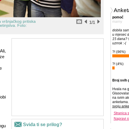
Anket
pomoć
 vršnjačkog pritiska
1
/1
marny
etinjstva.
Foto:
dobila sam
u mjesec 
15 dana? š
uzrrok :-(
Ali,
?! (
96%
)
aze
?! (
4%
)
e
Broj svih 
Hvala na g
Glasovala/
dobi
na svim ak
anketama. 
svoju anke
Stranica 
Napravi s
mogu