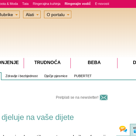
epota & Moda
Tata
Ringerajina kuhinja
Ringerajin vodič
E-novosti
Rubrike
Alati
O portalu
DNJENJE
TRUDNOĆA
BEBA
D
Zdravlje i bezbjednost
Dječje pjesmice
PUBERTET
Pretplati se na newsletter!
 djeluje na vaše dijete
Fo