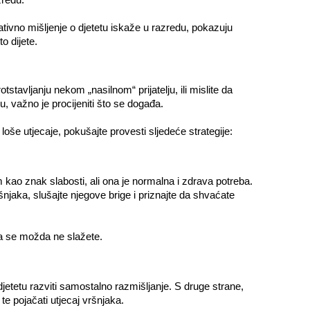
tivno mišljenje o djetetu iskaže u razredu, pokazuju
o dijete.
stavljanju nekom „nasilnom“ prijatelju, ili mislite da
u, važno je procijeniti što se događa.
loše utjecaje, pokušajte provesti sljedeće strategije:
 kao znak slabosti, ali ona je normalna i zdrava potreba.
šnjaka, slušajte njegove brige i priznajte da shvaćate
ma se možda ne slažete.
tetu razviti samostalno razmišljanje. S druge strane,
te pojačati utjecaj vršnjaka.