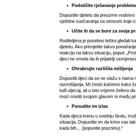
Podstičite rješavanje problem
Dopustite djetetu da preuzme vodstvo 
vještine suočavanja sa stresom koje će 
Učite ih da se bore za svoja p
Roditeljima je posebno teško gledati ka
djetetu. Ako primijetite takvo ponašan
reakciju na takvu situaciju, poput: „Pro
djeci ne smeta da ih prijatelji usmjerav
Ohrabrujte različita mišljenja
Dopustiti djeci da se ne slažu s nama 
razmišljanja. Mi često kažemo kako že
tuđi utjecaj, ali u isto vrijeme želimo
moći misliti svojom glavom ni među prij
Ponudite im izlaz
Kada djeca krenu u srednju školu, možda
situacija. Dopustite im da krive vas tak
kada bih… (popunite prazninu).“