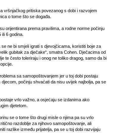
ma vršnjačkog pritiska povezanog s dobi i razvojem
knica o tome što se događa.
su orijentirana prema pravilima, a rodne norme počinju
 ili 6 godina.
se ne bi smjeli igrati s djevojčicama, koristiti boje za
 je velik gubitak za dječake“, smatra Cohen. Dječacima od
lje te često toleriraju i onog ne toliko dragog, samo da bi
opcije.
problema sa samopoštovanjem jer u toj dobi postaju
 djecom, počinju shvaćati da nisu uvijek najbolja, pa se
u postaje vrlo važno, a osjećaju se izdanima ako
rugim djetetom.
brinu se o tome što drugi misle o njima pa su vrlo
kritično razdoblje za njihovo samopoštovanje, ali
iti razlike između prijatelja, pa se u toj dobi razvijaju