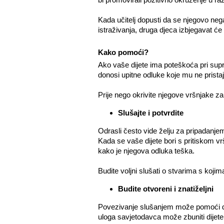
Kada učitelj dopusti da se njegovo nega
istraživanja, druga djeca izbjegavat će t
Kako pomoći?
Ako vaše dijete ima poteškoća pri suprot
donosi upitne odluke koje mu ne pristaj
Prije nego okrivite njegove vršnjake za 
Slušajte i potvrdite
Odrasli često vide želju za pripadanjem
Kada se vaše dijete bori s pritiskom vr
kako je njegova odluka teška.
Budite voljni slušati o stvarima s koji
Budite otvoreni i znatiželjni
Povezivanje slušanjem može pomoći dje
uloga savjetodavca može zbuniti dijete 