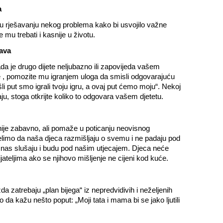
a
u rješavanju nekog problema kako bi usvojilo važne
mu trebati i kasnije u životu.
rava
da je drugo dijete neljubazno ili zapovijeda vašem
je , pomozite mu igranjem uloga da smisli odgovarajuću
šli put smo igrali tvoju igru, a ovaj put ćemo moju“. Nekoj
aju, stoga otkrijte koliko to odgovara vašem djetetu.
nije zabavno, ali pomaže u poticanju neovisnog
limo da naša djeca razmišljaju o svemu i ne padaju pod
 da nas slušaju i budu pod našim utjecajem. Djeca neće
ateljima ako se njihovo mišljenje ne cijeni kod kuće.
 zatrebaju „plan bijega“ iz nepredvidivih i neželjenih
o da kažu nešto poput: „Moji tata i mama bi se jako ljutili