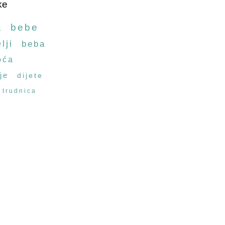
ke
a
bebe
lji
beba
oća
je
dijete
trudnica