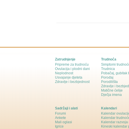
Zatrudnjenje
Trudnoća
Pripreme za trudnoću
Simptomi trudnoć
Ovulacija i plodni dani
Trudnica
Neplodnost
Pobačaj, gubitak
Usvajanje djeteta
Porođaj
Zdravlje i bezbjednost
Porodilišta
Zdravlje i bezbje
Matične ćelije
Dječja imena
Sadržaji i alati
Kalendari
Forumi
Kalendar ovulacij
Ankete
Kalendar trudnoć
Mali oglasi
Kalendar razvoja 
Igrice
Kineski kalendar 