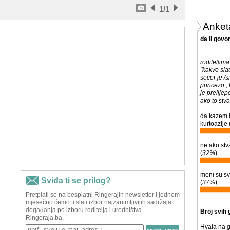
1
/1
Anket
da li govor
roditeljima
"kakvo slat
secer je /s
princezo , 
je prelijep
ako to stva
da kazem 
kurtoazije 
ne ako stv
(
32%
)
meni su sv
(
37%
)
Broj svih 
Hvala na g