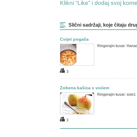
Klikni “Like” i dodaj svoj kom
Slični sadržaji, koje čitaju dru
Cvijet pogača
Ringerajin kuvar: Hana
3
Zobena kašica s voćem
Ringerajin kuvar: sole1
3