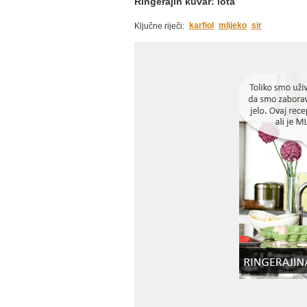
Ringerajin kuvar: lota
karfiol
mlijeko
sir
Ključne riječi: