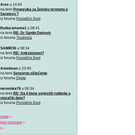
Ares
u 14:04
VIDEO: 7 najboljih položaj
Zašto je važno u kojem pol
na temi
Preporuka za žensku teretanu u
porađamo? Koji su najbolj
Sarajevu ?
iz foruma
Porodični život
2000 grudnjaka, 2000 priča
Buducamama1
u 08:41
\"Podrška koju volim\"
na temi
RE: Dr Sanjin Dekovic
iz foruma
Trudnoća
Napitak koji topi masnoće
SAMIR36
u 08:34
Najjači napitak koji topi 
na temi
RE: Anksioznost?
za 7 dana
iz foruma
Porodični život
Odlična animacija o trudn
Anoniman
u 23:49
Ovu zaista zanimljivu kratk
na temi
Senzorno oštećenje
prikazuje trudno
iz foruma
Dijete
Aplikacija “Moj kalendar 
nerminka78
u 06:34
Praćenje kalendara će biti
na temi
RE: Da li biste smjestili roditelja u
mobilnu aplikaciju
starački dom?
iz foruma
Porodični život
prave
jene rasprave
i