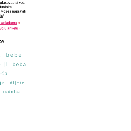
glasovao si već
tualnim
Možeš napraviti
tu
!
s anketama
voju anketu
ke
a
bebe
lji
beba
oća
je
dijete
trudnica