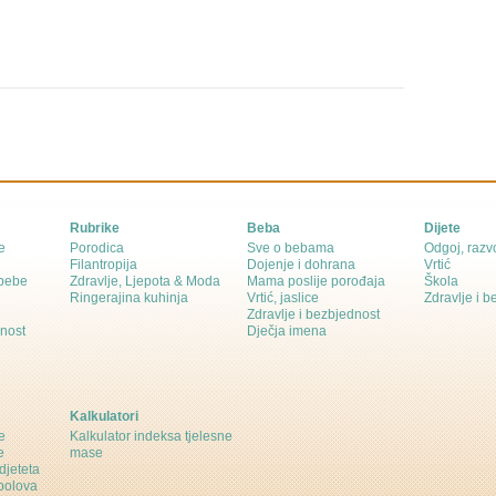
Rubrike
Beba
Dijete
e
Porodica
Sve o bebama
Odgoj, razvo
Filantropija
Dojenje i dohrana
Vrtić
 bebe
Zdravlje, Ljepota & Moda
Mama poslije porođaja
Škola
Ringerajina kuhinja
Vrtić, jaslice
Zdravlje i 
Zdravlje i bezbjednost
dnost
Dječja imena
Kalkulatori
e
Kalkulator indeksa tjelesne
e
mase
djeteta
polova