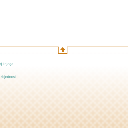
j i njega
bezbjednost