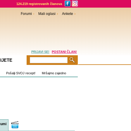
124.219 registrovanih članova
Forumi
Mali oglasi
Ankete
PRIJAVI SE!
POSTANI ČLAN!
IJETE
Pošalji SVOJ recept!
Mršajmo zajedno
rumi
Video
sadržaji