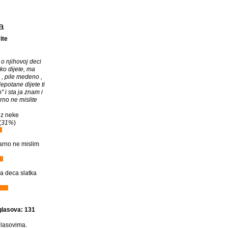
a
ite
 o njihovoj deci
ko dijete, ma
i , pile medeno ,
lepotane dijete ti
o" i sta ja znam i
rno ne mislite
iz neke
(
31%
)
arno ne mislim
a deca slatka
glasova: 131
lasovima.