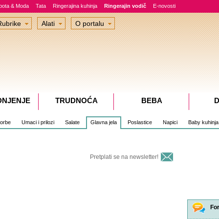
epota & Moda
Tata
Ringerajina kuhinja
Ringerajin vodič
E-novosti
Rubrike
Alati
O portalu
DNJENJE
TRUDNOĆA
BEBA
D
čorbe
Umaci i prilozi
Salate
Glavna jela
Poslastice
Napici
Baby kuhinja
Pretplati se na newsletter!
Fo