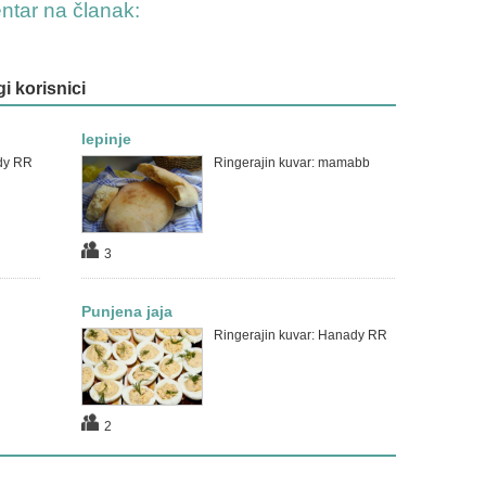
entar na članak:
gi korisnici
lepinje
dy RR
Ringerajin kuvar: mamabb
3
Punjena jaja
Ringerajin kuvar: Hanady RR
2