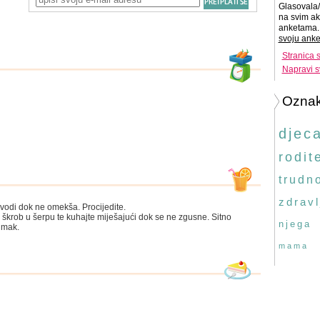
Glasovala/
na svim ak
anketama. 
svoju anke
Stranica 
Napravi s
Ozna
djec
rodite
trudn
zdravl
u vodi dok ne omekša. Procijedite.
zni škrob u šerpu te kuhajte miješajući dok se ne zgusne. Sitno
njega
umak.
mama