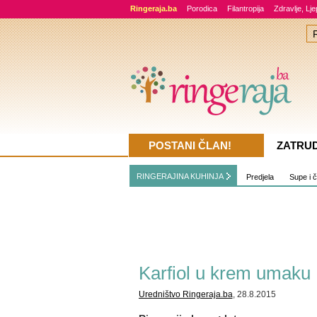
Ringeraja.ba
Porodica
Filantropija
Zdravlje, Lj
POSTANI ČLAN!
ZATRU
RINGERAJINA KUHINJA
Predjela
Supe i 
Karfiol u krem umaku
Uredništvo Ringeraja.ba
, 28.8.2015