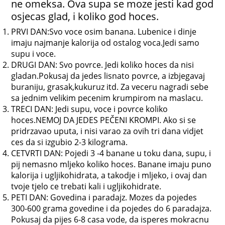
ne omeksa. Ova supa se moze jesti kad god
osjecas glad, i koliko god hoces.
PRVI DAN:Svo voce osim banana. Lubenice i dinje
imaju najmanje kalorija od ostalog voca.Jedi samo
supu i voce.
DRUGI DAN: Svo povrce. Jedi koliko hoces da nisi
gladan.Pokusaj da jedes lisnato povrce, a izbjegavaj
buraniju, grasak,kukuruz itd. Za veceru nagradi sebe
sa jednim velikim pecenim krumpirom na maslacu.
TRECI DAN: Jedi supu, voce i povrce koliko
hoces.NEMOJ DA JEDES PEČENI KROMPI. Ako si se
pridrzavao uputa, i nisi varao za ovih tri dana vidjet
ces da si izgubio 2-3 kilograma.
CETVRTI DAN: Pojedi 3 -4 banane u toku dana, supu, i
pij nemasno mljeko koliko hoces. Banane imaju puno
kalorija i ugljikohidrata, a takodje i mljeko, i ovaj dan
tvoje tjelo ce trebati kali i ugljikohidrate.
PETI DAN: Govedina i paradajz. Mozes da pojedes
300-600 grama govedine i da pojedes do 6 paradajza.
Pokusaj da pijes 6-8 casa vode, da isperes mokracnu