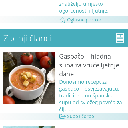
znatiželju umjesto
ogorčenosti i ljutnje.
Oglasne poruke
Zadnji članci
Gaspačo – hladna
supa za vruće ljetnje
dane
Donosimo recept za
gaspačo – osvježavajuću,
tradicionalnu špansku
supu od svježeg povrća za
čiju ...
Supe i čorbe