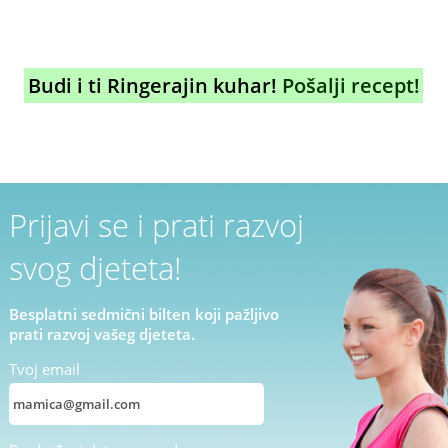
Budi i ti Ringerajin kuhar!
Pošalji recept!
Prijavi se i prati razvoj
svog djeteta!
Besplatni sedmični bilten koji pažljivo
prati razvoj vašeg djeteta.
Tvoj email