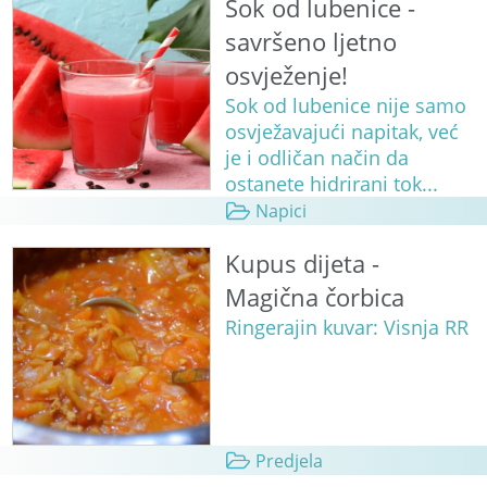
Sok od lubenice -
savršeno ljetno
osvježenje!
Sok od lubenice nije samo
osvježavajući napitak, već
je i odličan način da
ostanete hidrirani tok...
Napici
Kupus dijeta -
Magična čorbica
Ringerajin kuvar: Visnja RR
Predjela