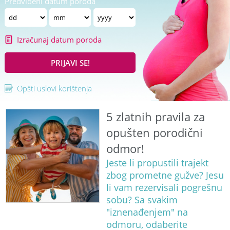
Predviđeni datum poroda
Izračunaj datum poroda
PRIJAVI SE!
Opšti uslovi korištenja
5 zlatnih pravila za
opušten porodični
odmor!
Jeste li propustili trajekt
zbog prometne gužve? Jesu
li vam rezervisali pogrešnu
sobu? Sa svakim
"iznenađenjem" na
odmoru, odaberite