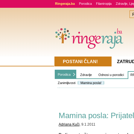
Ringeraja.ba
Porodica
Filantropija
Zdravlje, Lj
POSTANI ČLAN!
ZATRU
Porodica
Zdravlje
Odnosi u porodici
RR
Zanimljivosti
Mamina posla!
Mamina posla: Prijate
Adriana Kuči
, 9.1.2011