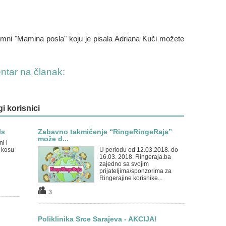
umni "Mamina posla" koju je pisala Adriana Kuči možete
entar na članak:
gi korisnici
ls
Zabavno takmičenje “RingeRingeRaja”
može d...
i i
a kosu
U periodu od 12.03.2018. do
16.03. 2018. Ringeraja.ba
zajedno sa svojim
prijateljima/sponzorima za
Ringerajine korisnike...
3
Poliklinika Srce Sarajeva - AKCIJA!