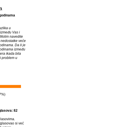
a
 godinama
azlika u
između Vas i
Molim navedite
i nedostatke veće
odinama. Da li je
 godinama između
era ikada bila
li problem u
7%
)
glasova: 82
lasovima.
glasovao si već