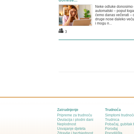
donese...
Neke odluke donosimo 
automatski – poput toga
ćemo danas večerati – 
druge nose daleko veću
i mogu n...
3
Zatrudnjenje
Trudnoća
Pripreme za trudnoću
Simptomi trudnoć
Ovulacija i plodni dani
Trudnica
Neplodnost
Pobačaj, gubitak
Usvajanje djeteta
Porođaj
Zdravlje i bezbjednost
Porodilišta