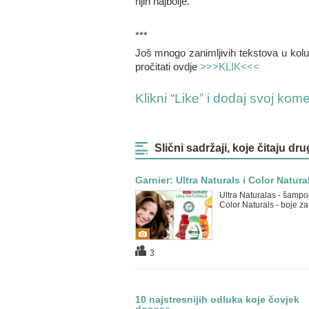
njih najbolje.
***
Još mnogo zanimljivih tekstova u kol
pročitati ovdje
>>>KLIK<<<
Klikni “Like” i dodaj svoj kom
Slični sadržaji, koje čitaju dru
Garnier: Ultra Naturals i Color Natura
Ultra Naturalas - šampon
Color Naturals - boje z
3
10 najstresnijih odluka koje čovjek