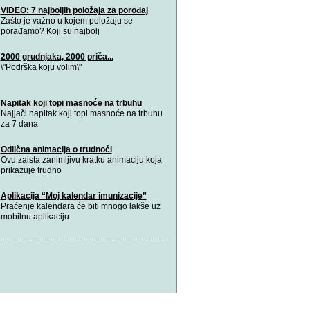
VIDEO: 7 najboljih položaja za porođaj
Zašto je važno u kojem položaju se
porađamo? Koji su najbolj
2000 grudnjaka, 2000 priča...
\"Podrška koju volim\"
Napitak koji topi masnoće na trbuhu
Najjači napitak koji topi masnoće na trbuhu
za 7 dana
Odlična animacija o trudnoći
Ovu zaista zanimljivu kratku animaciju koja
prikazuje trudno
Aplikacija “Moj kalendar imunizacije”
Praćenje kalendara će biti mnogo lakše uz
mobilnu aplikaciju