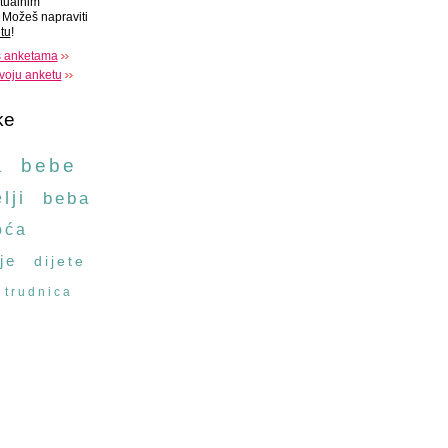
tualnim
Možeš napraviti
tu
!
s anketama
voju anketu
ke
a
bebe
lji
beba
oća
je
dijete
trudnica