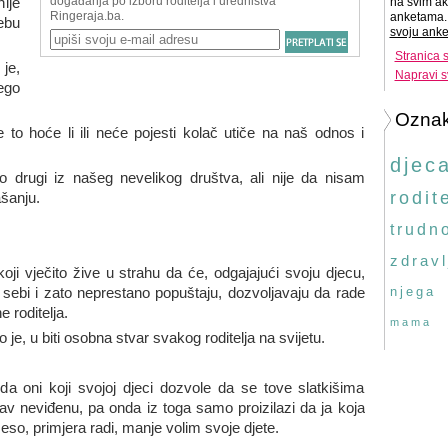
ije
na svim ak
anketama. 
ebu
svoju anke
Stranica 
je,
Napravi s
ego
Ozna
 to hoće li ili neće pojesti kolač utiče na naš odnos i
djec
o drugi iz našeg nevelikog društva, ali nije da nisam
rodite
šanju.
trudn
zdravl
koji vječito žive u strahu da će, odgajajući svoju djecu,
 sebi i zato neprestano popuštaju, dozvoljavaju da rade
njega
e roditelja.
mama
o je, u biti osobna stvar svakog roditelja na svijetu.
da oni koji svojoj djeci dozvole da se tove slatkišima
av neviđenu, pa onda iz toga samo proizilazi da ja koja
eso, primjera radi, manje volim svoje djete.