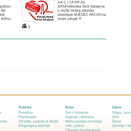
A K C I J A !!!!!! 20-
gotovo
50%Poliklinika Srce Sarajeva
 šta
u službi Vašeg zdravlja
dok
objavljuje MJESEC AKCIJA na
 težinu
svoje usluge !!!
3
Rubrike
Beba
Dijete
e
Porodica
Sve o bebama
Odgoj, razvo
Filantropija
Dojenje i dohrana
Vrtić
 bebe
Zdravlje, Ljepota & Moda
Mama poslije porođaja
Škola
Ringerajina kuhinja
Vrtić, jaslice
Zdravlje i 
Zdravlje i bezbjednost