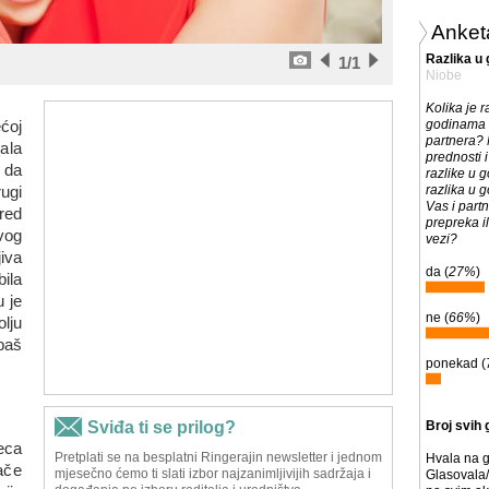
Anket
Razlika u
1
/1
Niobe
Kolika je r
ćoj
godinama 
partnera? 
ala
prednosti 
a da
razlike u g
ugi
razlika u
Vas i partn
red
prepreka i
vog
vezi?
iva
da (
27%
)
ila
 je
ne (
66%
)
lju
baš
ponekad (
Broj svih 
eca
Hvala na g
ače
Glasovala/