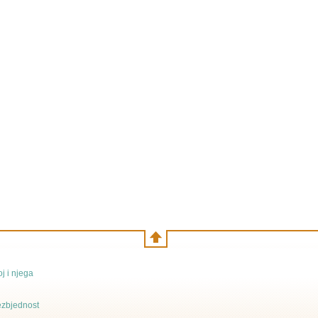
j i njega
bezbjednost