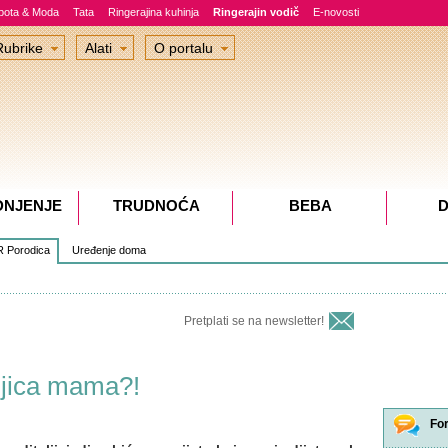
epota & Moda
Tata
Ringerajina kuhinja
Ringerajin vodič
E-novosti
Rubrike
Alati
O portalu
DNJENJE
TRUDNOĆA
BEBA
D
 Porodica
Uređenje doma
Pretplati se na newsletter!
ljica mama?!
Fo