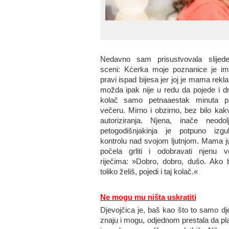
Nedavno sam prisustvovala slijede
sceni: Kćerka moje poznanice je im
pravi ispad bijesa jer joj je mama rekl
možda ipak nije u redu da pojede i dr
kolač samo petnaaestak minuta p
večeru. Mirno i obzirno, bez bilo kak
autoriziranja. Njena, inače neodolj
petogodišnjakinja je potpuno izgub
kontrolu nad svojom ljutnjom. Mama ju
počela grliti i odobravati njenu vo
riječima: »Dobro, dobro, dušo. Ako 
toliko želiš, pojedi i taj kolač.«
Ne mogu mu ništa uskratiti
Djevojčica je, baš kao što to samo dj
znaju i mogu, odjednom prestala da pl