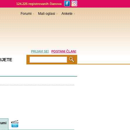
124.225 registrovanih članova
Forumi
Mali oglasi
Ankete
PRIJAVI SE!
POSTANI ČLAN!
IJETE
rumi
Video
sadržaji