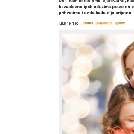
Da li nam to što smo, vjerovatno, kao 
bezuslovno ipak oduzima pravo da bud
prihvatimo i onda kada nije prijatno i
mama
populizam
ljubav
Ključne riječi: