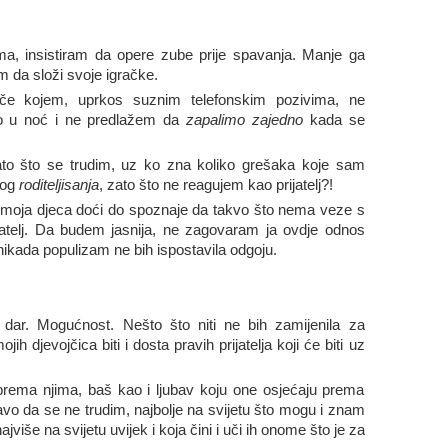
a, insistiram da opere zube prije spavanja. Manje ga
m da složi svoje igračke.
erče kojem, uprkos suznim telefonskim pozivima, ne
no u noć i ne predlažem da
zapalimo zajedno
kada se
ato što se trudim, uz ko zna koliko grešaka koje sam
svog
roditeljisanja
, zato što ne reagujem kao prijatelj?!
 moja djeca doći do spoznaje da takvo što nema veze s
rijatelj. Da budem jasnija, ne zagovaram ja ovdje odnos
 nikada populizam ne bih ispostavila odgoju.
 dar. Mogućnost. Nešto što niti ne bih zamijenila za
jih djevojčica biti i dosta pravih prijatelja koji će biti uz
 prema njima, baš kao i ljubav koju one osjećaju prema
avo da se ne trudim, najbolje na svijetu što mogu i znam
jviše na svijetu uvijek i koja čini i uči ih onome što je za