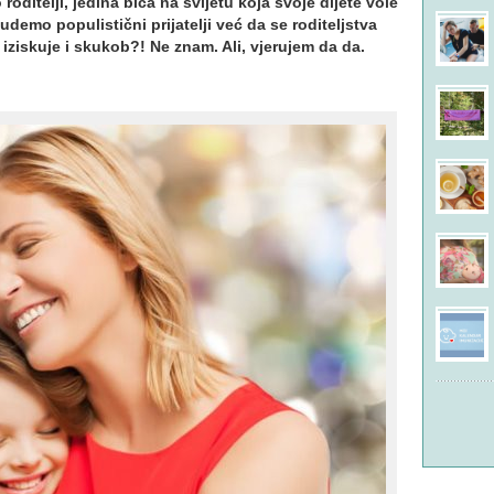
roditelji, jedina bića na svijetu koja svoje dijete vole
emo populistični prijatelji već da se roditeljstva
 iziskuje i skukob?! Ne znam. Ali, vjerujem da da.