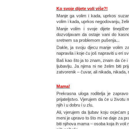
Ko svoje dijete voli više?!
Manje ga volim i kada, uprkos suzam
volim i kada, uprkos negodovanju, želi
Manje volim i svoje dijete tinejdž
dozvoljavam da ostaje vani do kas
sretnem sa problemom pušenja...
Dakle, ja svoju djecu manje volim z
napravila i koje ću još napraviti u eri 
Baš kao što ja to znam, znam da će i
ljubavlju. Ja njima ni ne želim biti p
zatvorenik – čuvar, ali nikada, nikada,
Mama!
Prekrasna uloga roditelja je zapravo
prijateljstvo. Vjerujem da će u životu mo
njih i u dobru i u zlu.
Ali, vjerujem da ljubav koju osjećam
meni je upravo to što mi ne daje za pr
biti njihova mama – osoba koja ih voli na