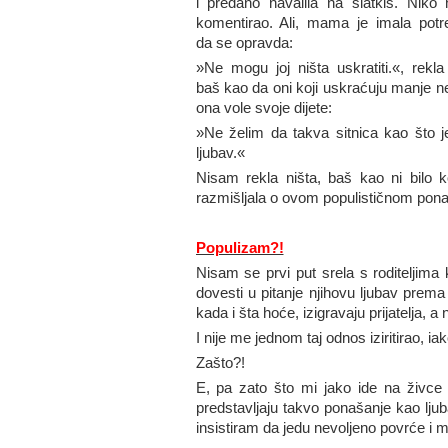
i predano navalila na slatkiš. Niko n
komentirao. Ali, mama je imala potr
da se opravda:
»Ne mogu joj ništa uskratiti.«, rekla 
baš kao da oni koji uskraćuju manje n
ona vole svoje dijete:
»Ne želim da takva sitnica kao što je
ljubav.«
Nisam rekla ništa, baš kao ni bilo k
razmišljala o ovom populističnom pona
Populizam?!
Nisam se prvi put srela s roditeljima 
dovesti u pitanje njihovu ljubav prema
kada i šta hoće, izigravaju prijatelja, a n
I nije me jednom taj odnos iziritirao, iak
Zašto?!
E, pa zato što mi jako ide na živce 
predstavljaju takvo ponašanje kao ljub
insistiram da jedu nevoljeno povrće i m