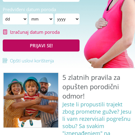
Predviđeni datum poroda
Izračunaj datum poroda
PRIJAVI SE!
Opšti uslovi korištenja
5 zlatnih pravila za
opušten porodični
odmor!
Jeste li propustili trajekt
zbog prometne gužve? Jesu
li vam rezervisali pogrešnu
sobu? Sa svakim
"iznenađenjem" na