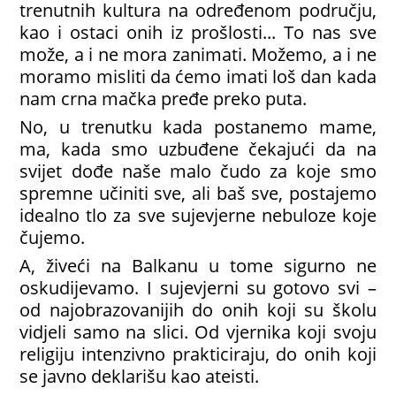
trenutnih kultura na određenom području,
kao i ostaci onih iz prošlosti... To nas sve
može, a i ne mora zanimati. Možemo, a i ne
moramo misliti da ćemo imati loš dan kada
nam crna mačka pređe preko puta.
No, u trenutku kada postanemo mame,
ma, kada smo uzbuđene čekajući da na
svijet dođe naše malo čudo za koje smo
spremne učiniti sve, ali baš sve, postajemo
idealno tlo za sve sujevjerne nebuloze koje
čujemo.
A, živeći na Balkanu u tome sigurno ne
oskudijevamo. I sujevjerni su gotovo svi –
od najobrazovanijih do onih koji su školu
vidjeli samo na slici. Od vjernika koji svoju
religiju intenzivno prakticiraju, do onih koji
se javno deklarišu kao ateisti.