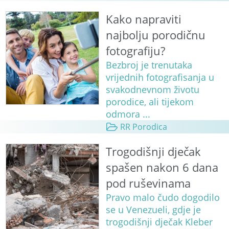
Kako napraviti
najbolju porodičnu
fotografiju?
Bezbroj je trenutaka
vrijednih fotografisanja u
svakodnevnom životu
porodice, ali tijekom
odmora ...
RR Porodica
Trogodišnji dječak
spašen nakon 6 dana
pod ruševinama
Pravo malo čudo dogodilo
se u Venezueli, gdje je
trogodišnji dječak Kleber