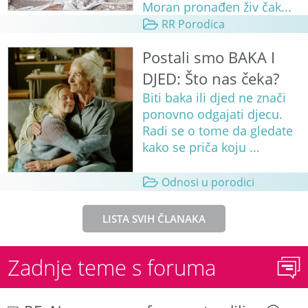
Moran pronađen živ čak...
RR Porodica
Postali smo BAKA I
DJED: Što nas čeka?
Biti baka ili djed ne znači
ponovno odgajati djecu.
Radi se o tome da gledate
kako se priča koju ...
Odnosi u porodici
LISTA SVIH ČLANAKA
Zadnje teme s foruma