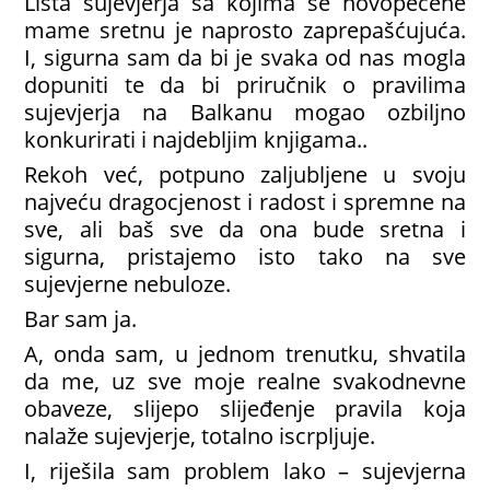
Lista sujevjerja sa kojima se novopečene
mame sretnu je naprosto zaprepašćujuća.
I, sigurna sam da bi je svaka od nas mogla
dopuniti te da bi priručnik o pravilima
sujevjerja na Balkanu mogao ozbiljno
konkurirati i najdebljim knjigama..
Rekoh već, potpuno zaljubljene u svoju
najveću dragocjenost i radost i spremne na
sve, ali baš sve da ona bude sretna i
sigurna, pristajemo isto tako na sve
sujevjerne nebuloze.
Bar sam ja.
A, onda sam, u jednom trenutku, shvatila
da me, uz sve moje realne svakodnevne
obaveze, slijepo slijeđenje pravila koja
nalaže sujevjerje, totalno iscrpljuje.
I, riješila sam problem lako – sujevjerna