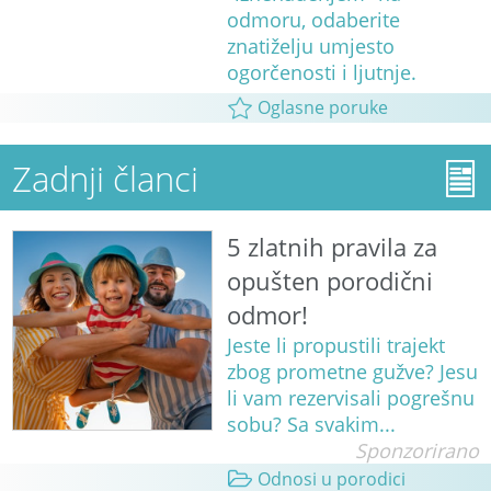
odmoru, odaberite
znatiželju umjesto
ogorčenosti i ljutnje.
Oglasne poruke
Zadnji članci
5 zlatnih pravila za
opušten porodični
odmor!
Jeste li propustili trajekt
zbog prometne gužve? Jesu
li vam rezervisali pogrešnu
sobu? Sa svakim...
Sponzorirano
Odnosi u porodici