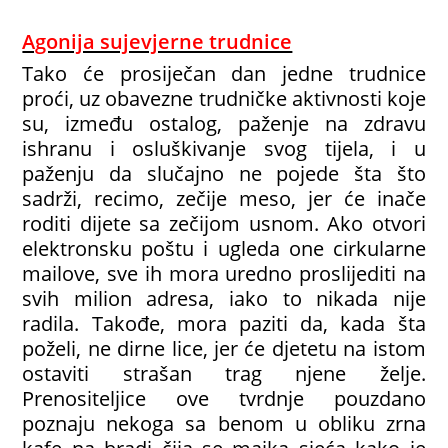
Agonija sujevjerne trudnice
Tako će prosiječan dan jedne trudnice
proći, uz obavezne trudničke aktivnosti koje
su, između ostalog, paženje na zdravu
ishranu i osluškivanje svog tijela, i u
paženju da slučajno ne pojede šta što
sadrži, recimo, zečije meso, jer će inače
roditi dijete sa zečijom usnom. Ako otvori
elektronsku poštu i ugleda one cirkularne
mailove, sve ih mora uredno proslijediti na
svih milion adresa, iako to nikada nije
radila. Takođe, mora paziti da, kada šta
poželi, ne dirne lice, jer će djetetu na istom
ostaviti strašan trag njene želje.
Prenositeljice ove tvrdnje pouzdano
poznaju nekoga sa benom u obliku zrna