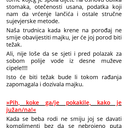
stomaka, otečenosti usana, podatka koji
nam da vrćenje lančića i ostale stručne
sujevjerske metode.
Naša trudnica kada krene na porođaj ne
smije obavijestiti majku, jer će joj porod biti
težak.
Ali, nije loše da se sjeti i pred polazak za
sobom polije vode iz desne muževe
cipele!!!!
Isto će biti težak bude li tokom rađanja
zapomagala i dozivala majku.
»Pih, koke ga/je pokakile, kako je
južan/na!«
Kada se beba rodi ne smiju joj se davati
komplimenti bez da se nebrojeno puta