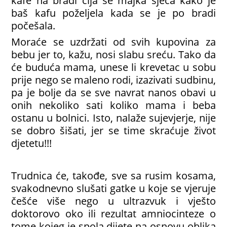
kafe na bradi čija se majka sjeća kako je
baš kafu poželjela kada se je po bradi
počešala.
Moraće se uzdržati od svih kupovina za
bebu jer to, kažu, nosi slabu sreću. Tako da
će buduća mama, unese li krevetac u sobu
prije nego se maleno rodi, izazivati sudbinu,
pa je bolje da se sve navrat nanos obavi u
onih nekoliko sati koliko mama i beba
ostanu u bolnici. Isto, nalaže sujevjerje, nije
se dobro šišati, jer se time skraćuje život
djetetu!!!
Trudnica će, takođe, sve sa rusim kosama,
svakodnevno slušati gatke u koje se vjeruje
češće više nego u ultrazvuk i vješto
doktorovo oko ili rezultat amniocinteze o
tome kojeg je spola dijete na osnovu oblika