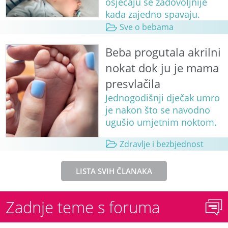
osjećaju se zadovoljnije
kada zajedno spavaju.
Sve o bebama
Beba progutala akrilni
nokat dok ju je mama
presvlačila
Jednogodišnji dječak umro
je nakon što se navodno
ugušio umjetnim noktom.
Zdravlje i bezbjednost
LISTA SVIH ČLANAKA
Zadnje teme s foruma