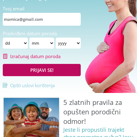
Tvoj email
Predviđeni datum poroda
Izračunaj datum poroda
PRIJAVI SE!
Opšti uslovi korištenja
5 zlatnih pravila za
opušten porodični
odmor!
Jeste li propustili trajekt