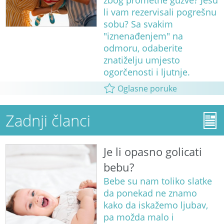
zbog prometne gužve? Jesu
li vam rezervisali pogrešnu
sobu? Sa svakim
"iznenađenjem" na
odmoru, odaberite
znatiželju umjesto
ogorčenosti i ljutnje.
Oglasne poruke
Zadnji članci
Je li opasno golicati
bebu?
Bebe su nam toliko slatke
da ponekad ne znamo
kako da iskažemo ljubav,
pa možda malo i