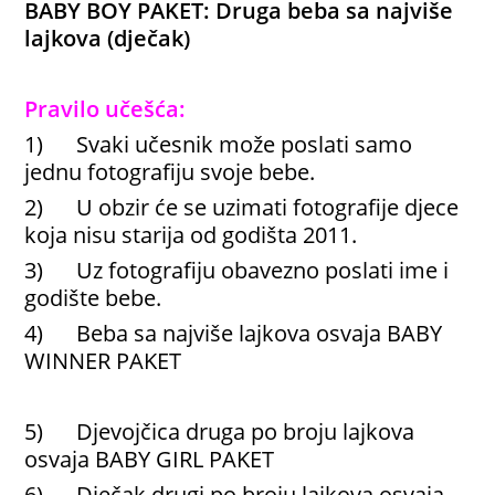
BABY BOY PAKET: Druga beba sa najviše
lajkova (dječak)
Pravilo učešća:
1) Svaki učesnik može poslati samo
jednu fotografiju svoje bebe.
2) U obzir će se uzimati fotografije djece
koja nisu starija od godišta 2011.
3) Uz fotografiju obavezno poslati ime i
godište bebe.
4) Beba sa najviše lajkova osvaja BABY
WINNER PAKET
5) Djevojčica druga po broju lajkova
osvaja BABY GIRL PAKET
6) Dječak drugi po broju lajkova osvaja