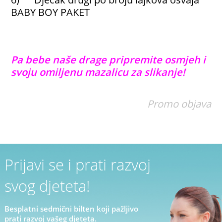
BABY BOY PAKET
Pa bebe naše drage pripremite osmjeh i
svoju omiljenu mazalicu za slikanje!
Promo objava
Prijavi se i prati razvoj
svog djeteta!
Besplatni sedmični bilten koji pažljivo
prati razvoj vašeg djeteta.