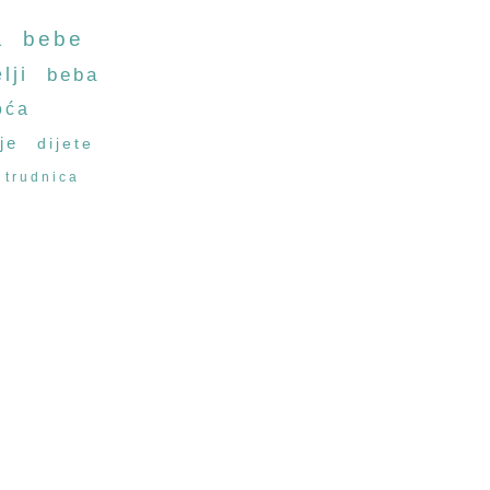
a
bebe
lji
beba
oća
je
dijete
trudnica