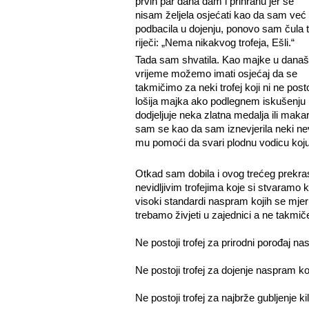
prvih par dana dam i prihranu jer se
nisam željela osjećati kao da sam već
podbacila u dojenju, ponovo sam čula 
riječi: „Nema nikakvog trofeja, Ešli.“
Tada sam shvatila. Kao majke u današ
vrijeme možemo imati osjećaj da se
takmičimo za neki trofej koji ni ne post
lošija majka ako podlegnem iskušenju i
dodjeljuje neka zlatna medalja ili mak
sam se kao da sam iznevjerila neki nevi
mu pomoći da svari plodnu vodicu koju
Otkad sam dobila i ovog trećeg prekra
nevidljivim trofejima koje si stvaramo
visoki standardi naspram kojih se mjeri
trebamo živjeti u zajednici a ne takmič
Ne postoji trofej za prirodni porođaj na
Ne postoji trofej za dojenje naspram ko
Ne postoji trofej za najbrže gubljenje k