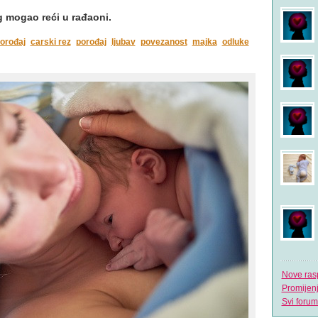
ug mogao reći u rađaoni.
porođaj
carski rez
porođaj
ljubav
povezanost
majka
odluke
Nove ras
Promijen
Svi forum