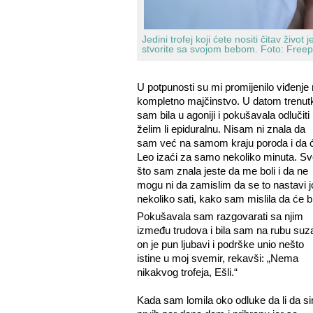
Jedini trofej koji ćete nositi čitav život
stvorite sa svojom bebom.
Foto: Freep
U potpunosti su mi promijenilo viđenje
kompletno majčinstvo. U datom trenut
sam bila u agoniji i pokušavala odlučiti
želim li epiduralnu. Nisam ni znala da
sam već na samom kraju poroda i da 
Leo izaći za samo nekoliko minuta. Sv
što sam znala jeste da me boli i da ne
mogu ni da zamislim da se to nastavi j
nekoliko sati, kako sam mislila da će bi
Pokušavala sam razgovarati sa njim
između trudova i bila sam na rubu suza
on je pun ljubavi i podrške unio nešto
istine u moj svemir, rekavši: „Nema
nikakvog trofeja, Ešli.“
Kada sam lomila oko odluke da li da si