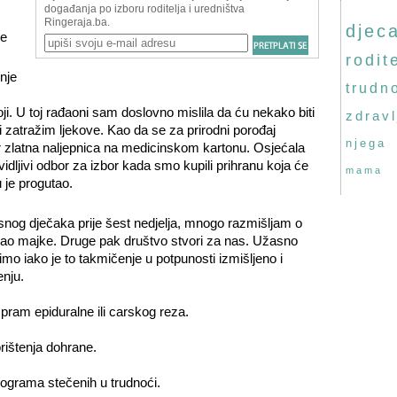
djec
te
rodite
nje
trudn
oji. U toj rađaoni sam doslovno mislila da ću nekako biti
zdravl
 zatražim ljekove. Kao da se za prirodni porođaj
njega
ar zlatna naljepnica na medicinskom kartonu. Osjećala
dljivi odbor za izbor kada smo kupili prihranu koja će
mama
 je progutao.
snog dječaka prije šest nedjelja, mnogo razmišljam o
 kao majke. Druge pak društvo stvori za nas. Užasno
mo iako je to takmičenje u potpunosti izmišljeno i
enju.
spram epiduralne ili carskog reza.
rištenja dohrane.
ilograma stečenih u trudnoći.