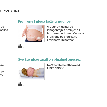
gi korisnici
Promjene i njega kože u trudnoći
 do
U trudnoći dolazi do
 očima.
mnogobrojnih promjena u
a
koži, kosi i noktima. Većina tih
promjena posljedica su
novonastalih hormon...
3
Sve što niste znali o spinalnoj anesteziji
 za
Kako spinalna anestezija
funkcioniše?
nja. To
sve
3