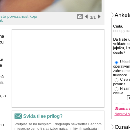
Anket
 jeste povezanost koju
1
/1
ik
Cista.
пеперутк
 na
Da li ste 
ku
veliku/e c
jajniku, i
desilo?
će
Ukloni
e
operativni
zahvatom 
trudnoce.
oš
Cista 
ti.
povukla.
Nisam
cistu/e.
, a
Stranica 
Napravi s
nu
Ozna