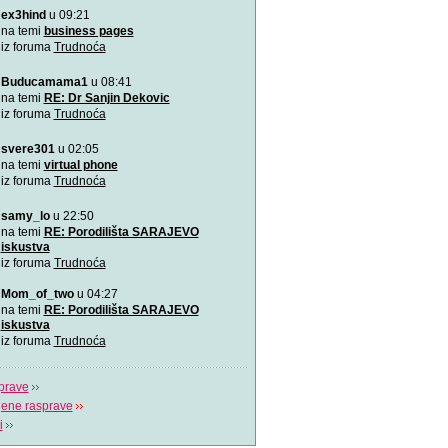
ex3hind
u 09:21
VIDEO: 7 najboljih položaj
Zašto je važno u kojem pol
na temi
business pages
porađamo? Koji su najbolj
iz foruma
Trudnoća
Buducamama1
u 08:41
Odlična animacija o trudn
Ovu zaista zanimljivu kratk
na temi
RE: Dr Sanjin Dekovic
prikazuje trudno
iz foruma
Trudnoća
svere301
u 02:05
Katy Perry slavi žene u n
Katy Perry slavi žene u no
na temi
virtual phone
Makes A Woman\".
iz foruma
Trudnoća
samy_lo
u 22:50
Nifty test: bez straha, bez
Nifty test je napravilo got
na temi
RE: Porodilišta SARAJEVO
trudnica diljem svi
iskustva
iz foruma
Trudnoća
Život je čudo!
Mom_of_two
u 04:27
Pogledajte i uživajte! Najlj
na temi
RE: Porodilišta SARAJEVO
stvaranju i razvija
iskustva
iz foruma
Trudnoća
prave
jene rasprave
i