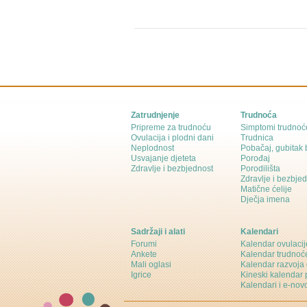
Zatrudnjenje
Trudnoća
Pripreme za trudnoću
Simptomi trudnoć
Ovulacija i plodni dani
Trudnica
Neplodnost
Pobačaj, gubitak
Usvajanje djeteta
Porođaj
Zdravlje i bezbjednost
Porodilišta
Zdravlje i bezbje
Matične ćelije
Dječja imena
Sadržaji i alati
Kalendari
Forumi
Kalendar ovulacij
Ankete
Kalendar trudnoć
Mali oglasi
Kalendar razvoja 
Igrice
Kineski kalendar 
Kalendari i e-novo