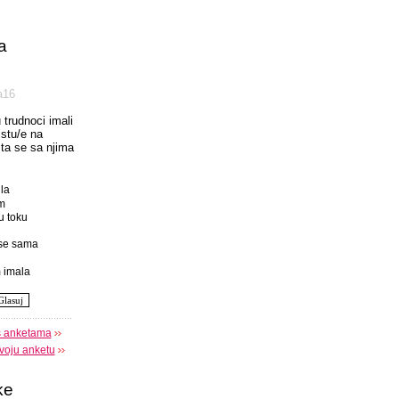
a
а16
u trudnoci imali
istu/e na
 sta se sa njima
la
m
u toku
se sama
 imala
s anketama
voju anketu
ke