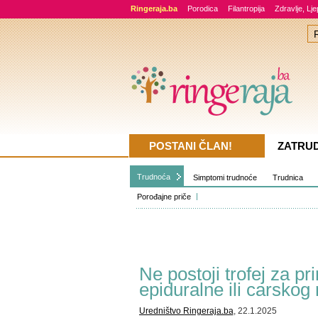
Ringeraja.ba
Porodica
Filantropija
Zdravlje, Lj
POSTANI ČLAN!
ZATRU
Trudnoća
Simptomi trudnoće
Trudnica
Porođajne priče
Ne postoji trofej za p
epiduralne ili carskog 
Uredništvo Ringeraja.ba
, 22.1.2025