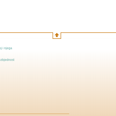
j i njega
bezbjednost