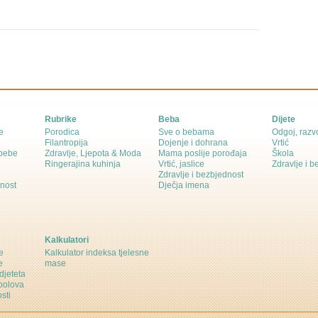
Rubrike
Beba
Dijete
e
Porodica
Sve o bebama
Odgoj, razvo
Filantropija
Dojenje i dohrana
Vrtić
 bebe
Zdravlje, Ljepota & Moda
Mama poslije porođaja
Škola
Ringerajina kuhinja
Vrtić, jaslice
Zdravlje i 
Zdravlje i bezbjednost
dnost
Dječja imena
Kalkulatori
e
Kalkulator indeksa tjelesne
e
mase
djeteta
polova
sti