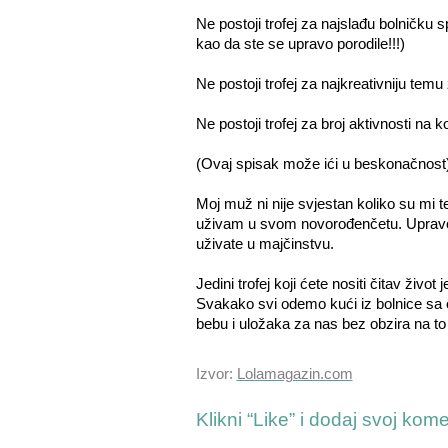
Ne postoji trofej za najslađu bolničku
kao da ste se upravo porodile!!!)
Ne postoji trofej za najkreativniju tem
Ne postoji trofej za broj aktivnosti na ko
(Ovaj spisak može ići u beskonačnost
Moj muž ni nije svjestan koliko su mi te
uživam u svom novorođenčetu. Upravo 
uživate u majčinstvu.
Jedini trofej koji ćete nositi čitav živ
Svakako svi odemo kući iz bolnice sa
bebu i uložaka za nas bez obzira na to
Izvor:
Lolamagazin.com
Klikni “Like” i dodaj svoj kom