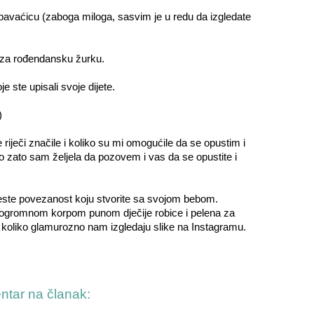
 spavaćicu (zaboga miloga, sasvim je u redu da izgledate
u za rođendansku žurku.
je ste upisali svoje dijete.
)
 riječi značile i koliko su mi omogućile da se opustim i
zato sam željela da pozovem i vas da se opustite i
ot jeste povezanost koju stvorite sa svojom bebom.
 ogromnom korpom punom dječije robice i pelena za
 koliko glamurozno nam izgledaju slike na Instagramu.
entar na članak: