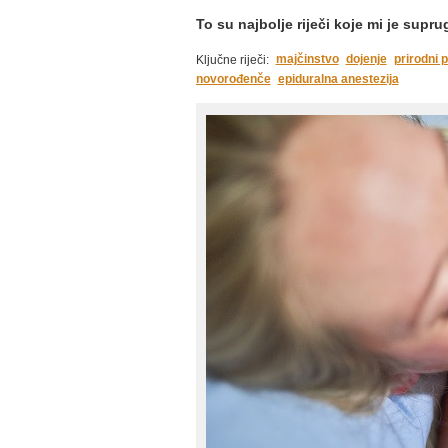
To su najbolje riječi koje mi je supr
majčinstvo
dojenje
prirodni 
Ključne riječi:
novorođenče
epiduralna anestezija