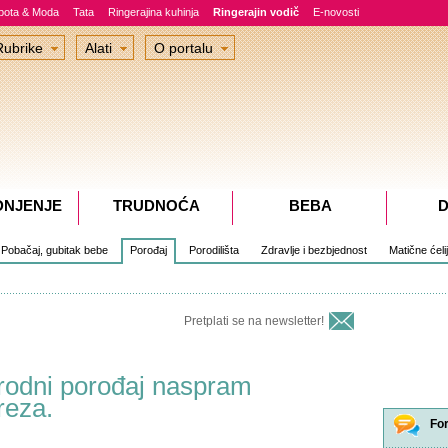
epota & Moda
Tata
Ringerajina kuhinja
Ringerajin vodič
E-novosti
Rubrike
Alati
O portalu
DNJENJE
TRUDNOĆA
BEBA
D
Pobačaj, gubitak bebe
Porođaj
Porodilišta
Zdravlje i bezbjednost
Matične ćeli
Pretplati se na newsletter!
rirodni porođaj naspram
reza.
Fo