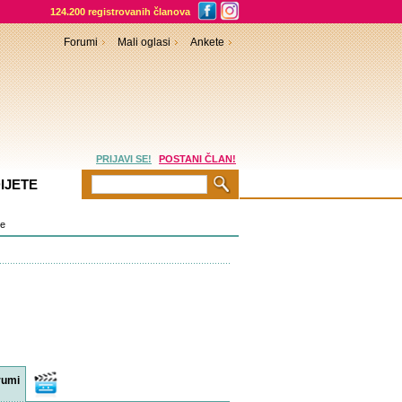
124.200 registrovanih članova
Forumi
Mali oglasi
Ankete
PRIJAVI SE!
POSTANI ČLAN!
IJETE
je
rumi
Video
sadržaji