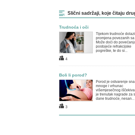
Slični sadržaji, koje čitaju dru
Trudnoća i oči
Tijekom trudnoće dolazi
promjena povezanih sa
Može doći do povećanj
postojeće refrakcijske
pogreške, te do si...
4
Boli li porod?
Porod je ostvarenje sna
mnoge i vrhunac
višemjesečnog iščekiva
je trenutak nagrade za 
dane trudnoće, nesan...
3