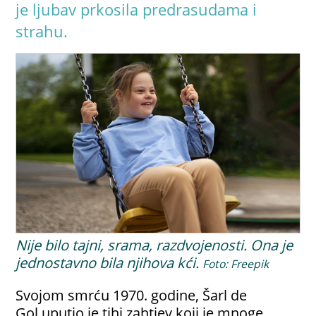
je ljubav prkosila predrasudama i
strahu.
Nije bilo tajni, srama, razdvojenosti. Ona je
jednostavno bila njihova kći.
Foto: Freepik
Svojom smrću 1970. godine, Šarl de
Gol uputio je tihi zahtjev koji je mnoge