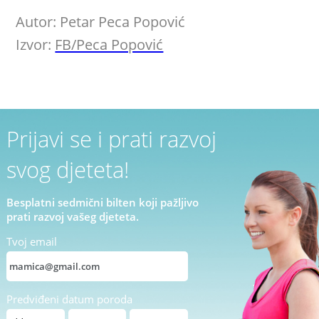
Autor: Petar Peca Popović
Izvor:
FB/Peca Popović
Prijavi se i prati razvoj
svog djeteta!
Besplatni sedmični bilten koji pažljivo
prati razvoj vašeg djeteta.
Tvoj email
Predviđeni datum poroda