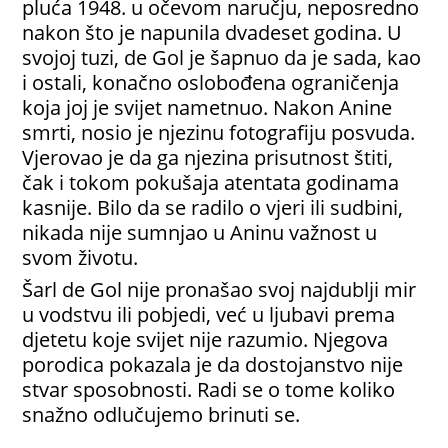
pluća 1948. u očevom naručju, neposredno
nakon što je napunila dvadeset godina. U
svojoj tuzi, de Gol je šapnuo da je sada, kao
i ostali, konačno oslobođena ograničenja
koja joj je svijet nametnuo. Nakon Anine
smrti, nosio je njezinu fotografiju posvuda.
Vjerovao je da ga njezina prisutnost štiti,
čak i tokom pokušaja atentata godinama
kasnije. Bilo da se radilo o vjeri ili sudbini,
nikada nije sumnjao u Aninu važnost u
svom životu.
Šarl de Gol nije pronašao svoj najdublji mir
u vodstvu ili pobjedi, već u ljubavi prema
djetetu koje svijet nije razumio. Njegova
porodica pokazala je da dostojanstvo nije
stvar sposobnosti. Radi se o tome koliko
snažno odlučujemo brinuti se.