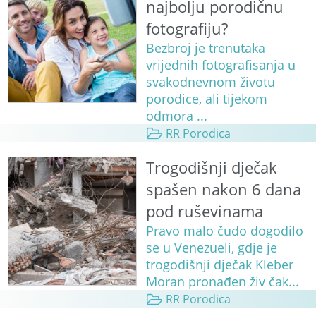
najbolju porodičnu
fotografiju?
Bezbroj je trenutaka
vrijednih fotografisanja u
svakodnevnom životu
porodice, ali tijekom
odmora ...
RR Porodica
Trogodišnji dječak
spašen nakon 6 dana
pod ruševinama
Pravo malo čudo dogodilo
se u Venezueli, gdje je
trogodišnji dječak Kleber
Moran pronađen živ čak...
RR Porodica