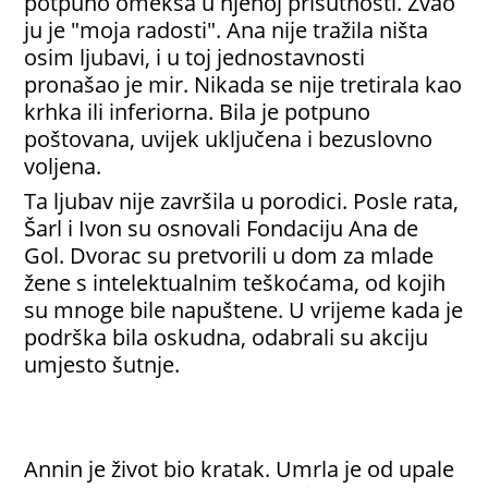
potpuno omekša u njenoj prisutnosti. Zvao
ju je "moja radosti". Ana nije tražila ništa
osim ljubavi, i u toj jednostavnosti
pronašao je mir. Nikada se nije tretirala kao
krhka ili inferiorna. Bila je potpuno
poštovana, uvijek uključena i bezuslovno
voljena.
Ta ljubav nije završila u porodici. Posle rata,
Šarl i Ivon su osnovali Fondaciju Ana de
Gol. Dvorac su pretvorili u dom za mlade
žene s intelektualnim teškoćama, od kojih
su mnoge bile napuštene. U vrijeme kada je
podrška bila oskudna, odabrali su akciju
umjesto šutnje.
Annin je život bio kratak. Umrla je od upale