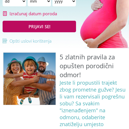
Izračunaj datum poroda
PRIJAVI SE!
Opšti uslovi korištenja
5 zlatnih pravila za
opušten porodični
odmor!
Jeste li propustili trajekt
zbog prometne gužve? Jesu
li vam rezervisali pogrešnu
sobu? Sa svakim
"iznenađenjem" na
odmoru, odaberite
znatiželju umjesto