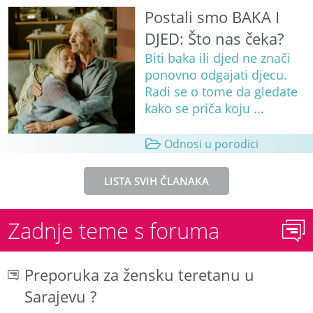
Postali smo BAKA I
DJED: Što nas čeka?
Biti baka ili djed ne znači
ponovno odgajati djecu.
Radi se o tome da gledate
kako se priča koju ...
Odnosi u porodici
LISTA SVIH ČLANAKA
Zadnje teme s foruma
Preporuka za žensku teretanu u
Sarajevu ?