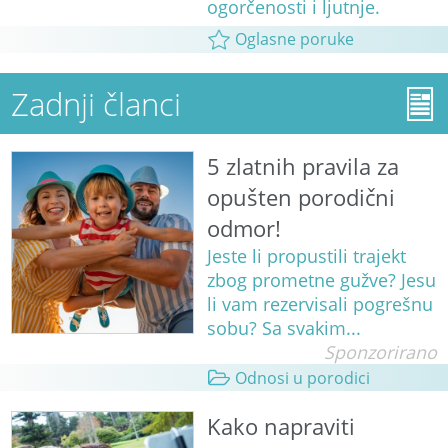
ogorčenosti i ljutnje.
Oglasne poruke
Zadnji članci
5 zlatnih pravila za
opušten porodični
odmor!
Jeste li propustili trajekt
zbog prometne gužve? Jesu
li vam rezervisali pogrešnu
sobu? Sa svakim...
Sponzorirano
Odnosi u porodici
Kako napraviti