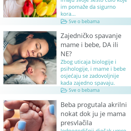
im pomaže da sigurno
kora...
Sve o bebama
Zajedničko spavanje
mame i bebe, DA ili
NE?
Zbog uticaja biologije i
psihologije, i mame i bebe
osjećaju se zadovoljnije
kada zajedno spavaju.
Sve o bebama
Beba progutala akrilni
nokat dok ju je mama
presvlačila
Jednogodišnji dječak umro