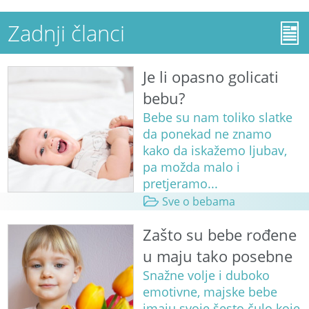
Zadnji članci
Je li opasno golicati
bebu?
Bebe su nam toliko slatke
da ponekad ne znamo
kako da iskažemo ljubav,
pa možda malo i
pretjeramo...
Sve o bebama
Zašto su bebe rođene
u maju tako posebne
Snažne volje i duboko
emotivne, majske bebe
imaju svoje šesto čulo koje