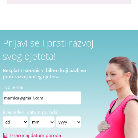
Prijavi se i prati razvoj
svog djeteta!
Besplatni sedmični bilten koji pažljivo
prati razvoj vašeg djeteta.
Tvoj email
Predviđeni datum poroda
Izračunaj datum poroda