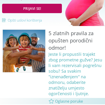
PRIJAVI SE!
Opšti uslovi korištenja
5 zlatnih pravila za
opušten porodični
odmor!
Jeste li propustili trajekt
zbog prometne gužve? Jesu
li vam rezervisali pogrešnu
sobu? Sa svakim
"iznenađenjem" na
odmoru, odaberite
znatiželju umjesto
ogorčenosti i ljutnje.
Oglasne poruke