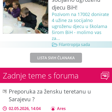
djecu BiH!
Pozivom na 17002 donirate
4 užine za socijalno
ugroženu djecu u školama
širom BiH - molimo vas
za...
Filantropija sada
LISTA SVIH ČLANAKA
Zadnje teme s foruma
Preporuka za žensku teretanu u
Sarajevu ?
02.05.2026, 14:04
Ares