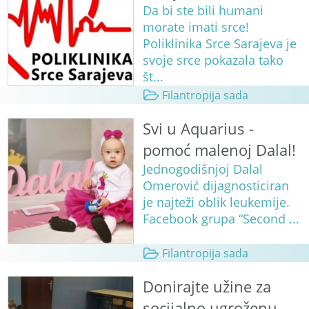
Da bi ste bili humani
morate imati srce!
Poliklinika Srce Sarajeva je
svoje srce pokazala tako
št...
Filantropija sada
Svi u Aquarius -
pomoć malenoj Dalal!
Jednogodišnjoj Dalal
Omerović dijagnosticiran
je najteži oblik leukemije.
Facebook grupa “Second ...
Filantropija sada
Donirajte užine za
socijalno ugroženu