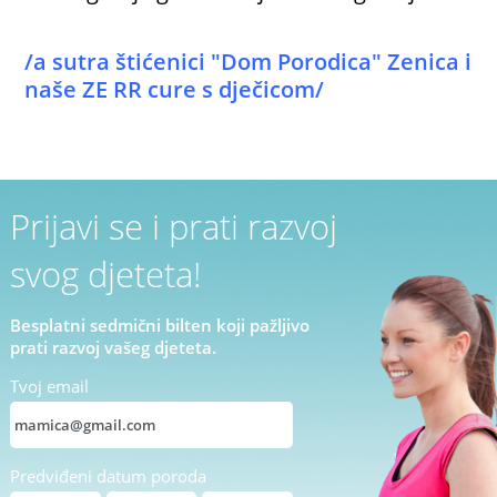
/a sutra štićenici "Dom Porodica" Zenica i
naše ZE RR cure s dječicom/
Prijavi se i prati razvoj
svog djeteta!
Besplatni sedmični bilten koji pažljivo
prati razvoj vašeg djeteta.
Tvoj email
Predviđeni datum poroda