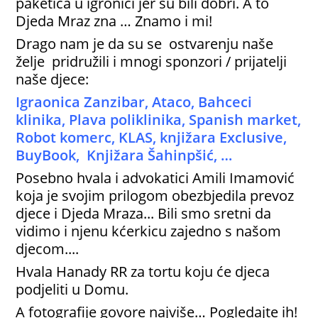
paketića u igronici jer su bili dobri. A to
Djeda Mraz zna … Znamo i mi!
Drago nam je da su se ostvarenju naše
želje pridružili i mnogi sponzori / prijatelji
naše djece:
Igraonica Zanzibar, Ataco, Bahceci
klinika, Plava poliklinika, Spanish market,
Robot komerc, KLAS, knjižara Exclusive,
BuyBook, Knjižara Šahinpšić, …
Posebno hvala i advokatici Amili Imamović
koja je svojim prilogom obezbjedila prevoz
djece i Djeda Mraza... Bili smo sretni da
vidimo i njenu kćerkicu zajedno s našom
djecom....
Hvala Hanady RR za tortu koju će djeca
podjeliti u Domu.
A fotografije govore najviše… Pogledajte ih!