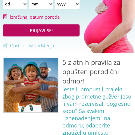
Izračunaj datum poroda
PRIJAVI SE!
Opšti uslovi korištenja
5 zlatnih pravila za
opušten porodični
odmor!
Jeste li propustili trajekt
zbog prometne gužve? Jesu
li vam rezervisali pogrešnu
sobu? Sa svakim
"iznenađenjem" na
odmoru, odaberite
znatiželju umjesto