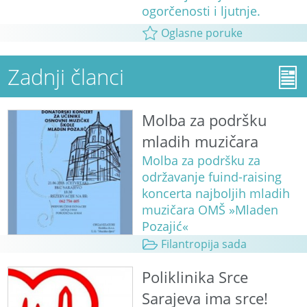
ogorčenosti i ljutnje.
Oglasne poruke
Zadnji članci
Molba za podršku
mladih muzičara
Molba za podršku za
održavanje fuind-raising
koncerta najboljih mladih
muzičara OMŠ »Mladen
Pozajić«
Filantropija sada
Poliklinika Srce
Sarajeva ima srce!