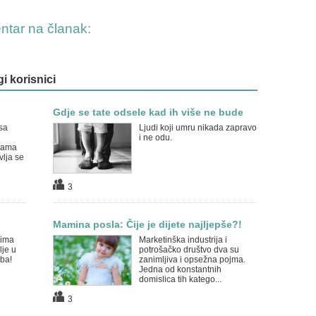
entar na članak:
gi korisnici
Gdje se tate odsele kad ih više ne bude
sa
Ljudi koji umru nikada zapravo
i ne odu.
tama
vlja se
3
Mamina posla: Čije je dijete najljepše?!
jima
Marketinška industrija i
je u
potrošačko društvo dva su
ba!
zanimljiva i opsežna pojma.
Jedna od konstantnih
domislica tih katego...
3