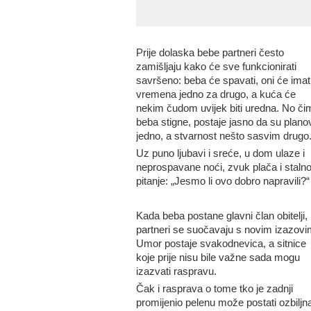
Prije dolaska bebe partneri često
zamišljaju kako će sve funkcionirati
savršeno: beba će spavati, oni će imat
vremena jedno za drugo, a kuća će
nekim čudom uvijek biti uredna. No či
beba stigne, postaje jasno da su plano
jedno, a stvarnost nešto sasvim drugo
Uz puno ljubavi i sreće, u dom ulaze i
neprospavane noći, zvuk plača i staln
pitanje: „Jesmo li ovo dobro napravili?“
Kada beba postane glavni član obitelji,
partneri se suočavaju s novim izazovi
Umor postaje svakodnevica, a sitnice
koje prije nisu bile važne sada mogu
izazvati raspravu.
Čak i rasprava o tome tko je zadnji
promijenio pelenu može postati ozbiljn