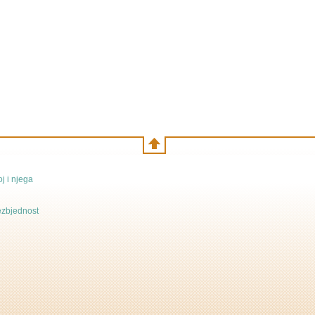
j i njega
bezbjednost