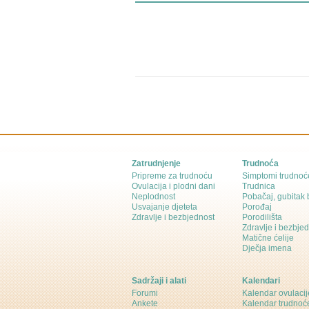
Zatrudnjenje
Trudnoća
Pripreme za trudnoću
Simptomi trudnoć
Ovulacija i plodni dani
Trudnica
Neplodnost
Pobačaj, gubitak
Usvajanje djeteta
Porođaj
Zdravlje i bezbjednost
Porodilišta
Zdravlje i bezbje
Matične ćelije
Dječja imena
Sadržaji i alati
Kalendari
Forumi
Kalendar ovulacij
Ankete
Kalendar trudnoć