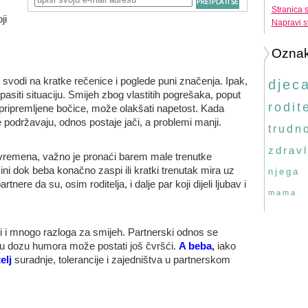
Stranica 
ji
Napravi s
Ozna
svodi na kratke rečenice i poglede puni značenja. Ipak,
djec
siti situaciju. Smijeh zbog vlastitih pogrešaka, poput
rodite
pripremljene bočice, može olakšati napetost. Kada
 podržavaju, odnos postaje jači, a problemi manji.
trudn
zdravl
 vremena, važno je pronaći barem male trenutke
ini dok beba konačno zaspi ili kratki trenutak mira uz
njega
tnere da su, osim roditelja, i dalje par koji dijeli ljubav i
mama
i i mnogo razloga za smijeh. Partnerski odnos se
obru dozu humora može postati još čvršći.
A beba
,
iako
elj
suradnje, tolerancije i zajedništva u partnerskom