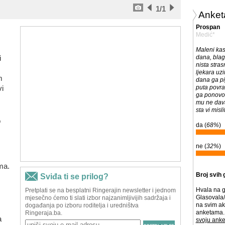
1
/1
Anket
Prospan
Medić*
Maleni kas
i
dana, blag
nista stra
ljekara uz
m
dana ga pij
vi
puta povra
ga ponovo v
.
mu ne davat
sta vi misl
o
da (
68%
)
ne (
32%
)
ma.
Broj svih 
Hvala na g
Glasovala/
na svim ak
anketama. 
a
svoju anke