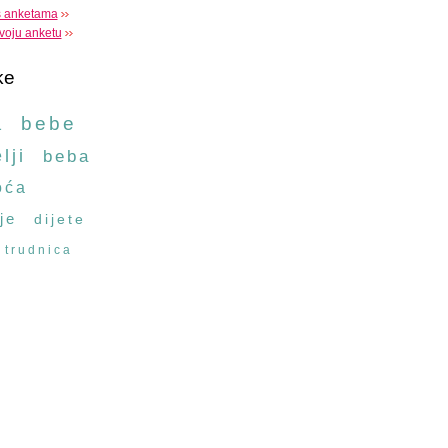
s anketama
voju anketu
ke
a
bebe
lji
beba
oća
je
dijete
trudnica