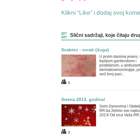
Klikni “Like” i dodaj svoj kom
Slični sadržaji, koje čitaju dru
Scabies - svrab (šuga)
U prvim danima jeseni, 
toplijom garderobom i
posteljinom, u ambulan
dermatovenorologije, ja
veći broj paci...
4
Sretna 2013. godina!
Svim članovima i čitatel
RR.ba želimo sve najbol
2013! Od srca Vaša RR.
3