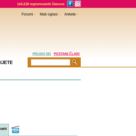
124.218 registrovanih članova
Forumi
Mali oglasi
Ankete
PRIJAVI SE!
POSTANI ČLAN!
IJETE
rumi
Video
sadržaji