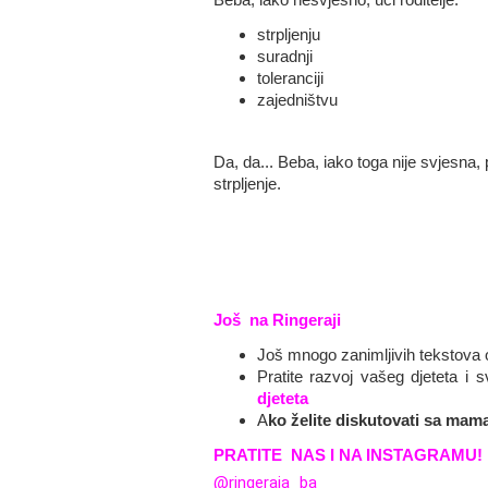
strpljenju
suradnji
toleranciji
zajedništvu
Da, da... Beba, iako toga nije svjesna
strpljenje.
Još
 n
a Ringeraji
Još mnogo zanimljivih tekstova o
Pratite razvoj vašeg djeteta i 
djeteta
A
ko želite diskutovati sa m
PRATITE NAS I NA INSTAGRAMU!
@ringeraja_ba