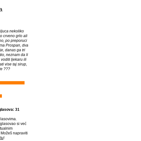
a
ljuca nekoliko
o crveno grlo ali
sno, po preporuci
ima Prospan, dva
e, danas ga tri
tio, neznam da li
oditi ljekaru ili
i vise taj sirup,
ite ???
glasova: 31
lasovima.
glasovao si već
tualnim
Možeš napraviti
tu
!