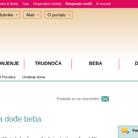
epota & Moda
Tata
Ringerajina kuhinja
Ringerajin vodič
E-novosti
Rubrike
Alati
O portalu
DNJENJE
TRUDNOĆA
BEBA
D
 Porodica
Uređenje doma
Pretplati se na newsletter!
da dođe beba
Fo