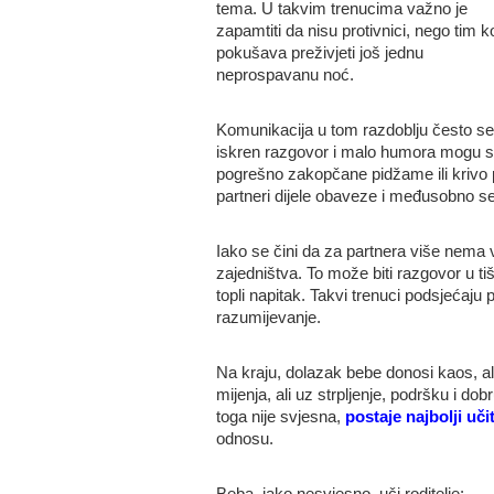
tema. U takvim trenucima važno je
zapamtiti da nisu protivnici, nego tim ko
pokušava preživjeti još jednu
neprospavanu noć.
Komunikacija u tom razdoblju često se 
iskren razgovor i malo humora mogu spa
pogrešno zakopčane pidžame ili krivo 
partneri dijele obaveze i međusobno se
Iako se čini da za partnera više nema
zajedništva. To može biti razgovor u tiš
topli napitak. Takvi trenuci podsjećaju par
razumijevanje.
Na kraju, dolazak bebe donosi kaos, al
mijenja, ali uz strpljenje, podršku i d
toga nije svjesna,
postaje najbolji učit
odnosu.
Beba, iako nesvjesno, uči roditelje: