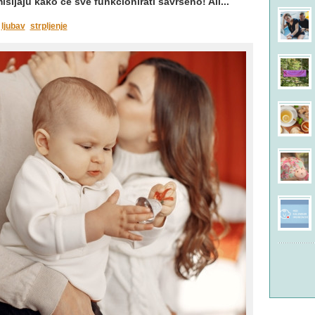
šljaju kako će sve funkcionirati savršeno! Ali...
ljubav
strpljenje