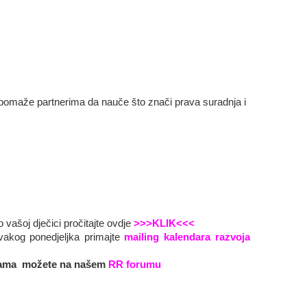
, pomaže partnerima da nauče što znači prava suradnja i
 vašoj dječici pročitajte ovdje
>>>KLIK<<<
svakog ponedjeljka primajte
mailing kalendara razvoja
amama možete na našem
RR forumu