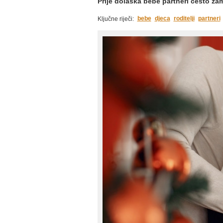
Prije dolaska bebe partneri često zami
bebe
djeca
roditelji
partneri
Ključne riječi: