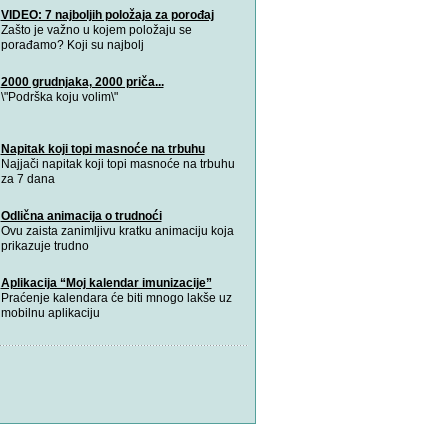
VIDEO: 7 najboljih položaja za porođaj
Zašto je važno u kojem položaju se
porađamo? Koji su najbolj
2000 grudnjaka, 2000 priča...
\"Podrška koju volim\"
Napitak koji topi masnoće na trbuhu
Najjači napitak koji topi masnoće na trbuhu
za 7 dana
Odlična animacija o trudnoći
Ovu zaista zanimljivu kratku animaciju koja
prikazuje trudno
Aplikacija “Moj kalendar imunizacije”
Praćenje kalendara će biti mnogo lakše uz
mobilnu aplikaciju