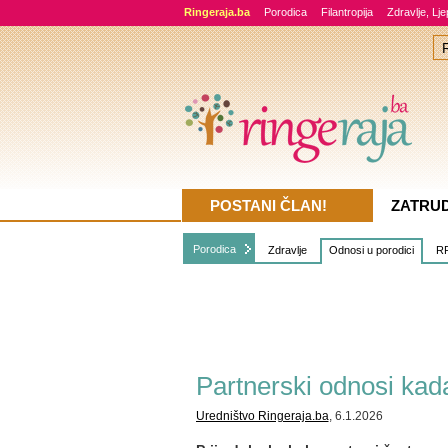
Ringeraja.ba
Porodica
Filantropija
Zdravlje, Lj
POSTANI ČLAN!
ZATRU
Porodica
Zdravlje
Odnosi u porodici
RR
Partnerski odnosi ka
Uredništvo Ringeraja.ba
, 6.1.2026