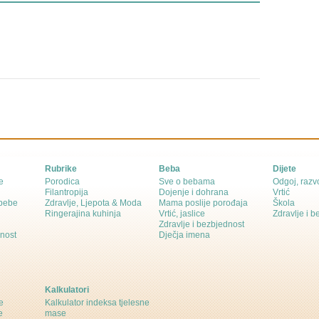
Rubrike
Beba
Dijete
e
Porodica
Sve o bebama
Odgoj, razvo
Filantropija
Dojenje i dohrana
Vrtić
 bebe
Zdravlje, Ljepota & Moda
Mama poslije porođaja
Škola
Ringerajina kuhinja
Vrtić, jaslice
Zdravlje i 
Zdravlje i bezbjednost
dnost
Dječja imena
Kalkulatori
e
Kalkulator indeksa tjelesne
e
mase