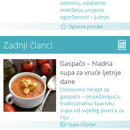
odmoru, odaberite
znatiželju umjesto
ogorčenosti i ljutnje.
Oglasne poruke
Zadnji članci
Gaspačo – hladna
supa za vruće ljetnje
dane
Donosimo recept za
gaspačo – osvježavajuću,
tradicionalnu špansku
supu od svježeg povrća za
čiju ...
Supe i čorbe