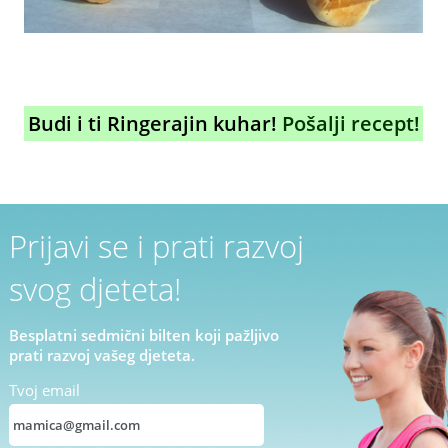
Budi i ti Ringerajin kuhar!
Pošalji recept!
Prijavi se i prati razvoj
svog djeteta!
Besplatni sedmični bilten koji pažljivo
prati razvoj vašeg djeteta.
Tvoj email