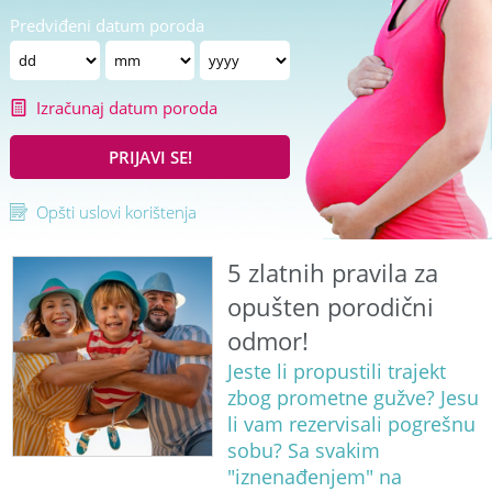
Predviđeni datum poroda
Izračunaj datum poroda
PRIJAVI SE!
Opšti uslovi korištenja
5 zlatnih pravila za
opušten porodični
odmor!
Jeste li propustili trajekt
zbog prometne gužve? Jesu
li vam rezervisali pogrešnu
sobu? Sa svakim
"iznenađenjem" na