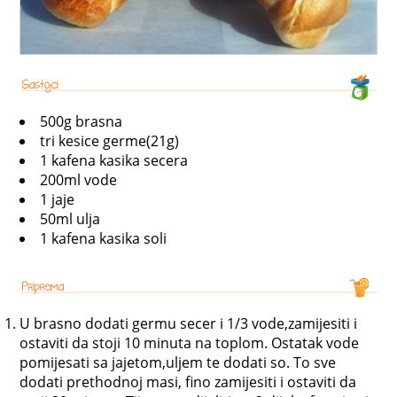
500g brasna
tri kesice germe(21g)
1 kafena kasika secera
200ml vode
1 jaje
50ml ulja
1 kafena kasika soli
U brasno dodati germu secer i 1/3 vode,zamijesiti i
ostaviti da stoji 10 minuta na toplom. Ostatak vode
pomijesati sa jajetom,uljem te dodati so. To sve
dodati prethodnoj masi, fino zamijesiti i ostaviti da