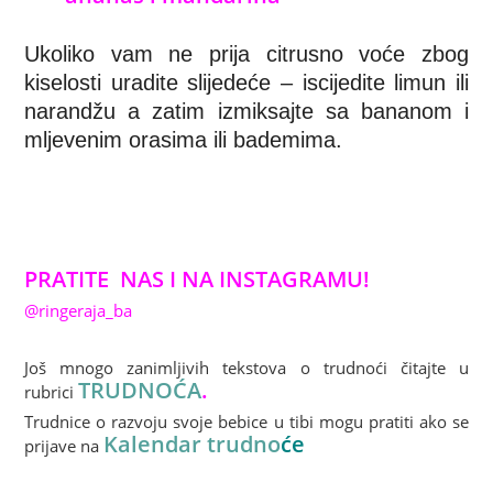
Ukoliko vam ne prija citrusno voće zbog
kiselosti uradite slijedeće – iscijedite limun ili
narandžu a zatim izmiksajte sa bananom i
mljevenim orasima ili bademima.
PRATITE NAS I NA INSTAGRAMU!
@ringeraja_ba
Još mnogo zanimljivih tekstova o trudnoći čitajte u
TRUDNOĆA
.
rubrici
Trudnice o razvoju svoje bebice u tibi mogu pratiti ako se
Kalendar trudno
će
prijave na