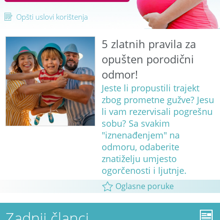
Opšti uslovi korištenja
5 zlatnih pravila za
opušten porodični
odmor!
Jeste li propustili trajekt
zbog prometne gužve? Jesu
li vam rezervisali pogrešnu
sobu? Sa svakim
"iznenađenjem" na
odmoru, odaberite
znatiželju umjesto
ogorčenosti i ljutnje.
Oglasne poruke
Zadnji članci