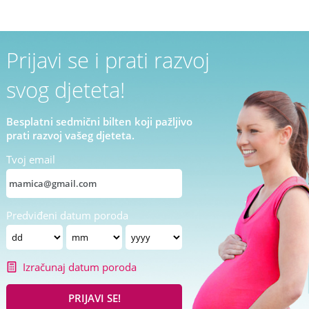
Prijavi se i prati razvoj
svog djeteta!
Besplatni sedmični bilten koji pažljivo
prati razvoj vašeg djeteta.
Tvoj email
Predviđeni datum poroda
Izračunaj datum poroda
PRIJAVI SE!