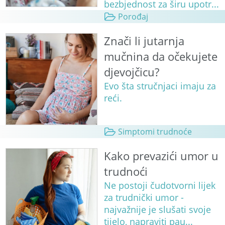
bezbjednost za širu upotr...
Porođaj
Znači li jutarnja
mučnina da očekujete
djevojčicu?
Evo šta stručnjaci imaju za
reći.
Simptomi trudnoće
Kako prevazići umor u
trudnoći
Ne postoji čudotvorni lijek
za trudnički umor -
najvažnije je slušati svoje
tijelo, napraviti pau...