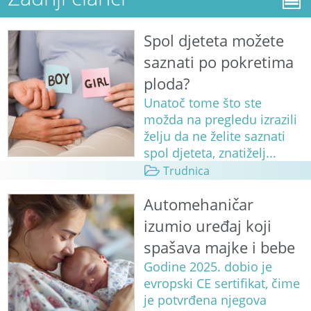
Spol djeteta možete
saznati po pokretima
ploda?
Unatoč tome što ste
možda na pregledu izrazili
želju da ne želite saznati
spol djeteta, znatiželj...
Trudnica
Automehaničar
izumio uređaj koji
spašava majke i bebe
Godine 2025. dobio je
evropski CE sertifikat, čime
je potvrđena njegova