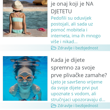
je onaj koji je NA
DJETETU
Pedofili su oduvijek
postojali, ali sada uz
pomoć mobitela i
interneta, ima ih mnogo
više i nikad...
Zdravlje i bezbjednost
Kada je dijete
spremno za svoje
prve plivačke zamahe?
Ljeto je savršeno vrijeme
da svoje dijete prvi put
upoznate s vodom, ali
stručnjaci upozoravaju d...
Zdravlje i bezbjednost