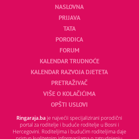
NASLOVNA
PRIJAVA
TATA
PORODICA
FORUM
KALENDAR TRUDNOĆE
KALENDAR RAZVOJA DJETETA
PRETRAŽIVAČ
VIŠE O KOLAČIĆIMA
OPŠTI USLOVI
Ringaraja.ba
je najvećii specijalizirani porodični
portal za roditelje i buduće roditelje u Bosni i
Hercegovini. Roditeljima i budućim roditeljima daje
pristup kvalitetnim informacijama o zatrudnjenju,