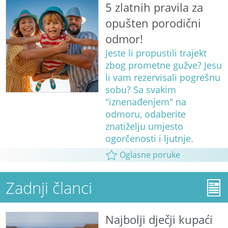
5 zlatnih pravila za
opušten porodični
odmor!
Jeste li propustili trajekt
zbog prometne gužve? Jesu
li vam rezervisali pogrešnu
sobu? Sa svakim
"iznenađenjem" na
odmoru, odaberite
znatiželju umjesto
ogorčenosti i ljutnje.
Oglasne poruke
Zadnji članci
Najbolji dječji kupaći