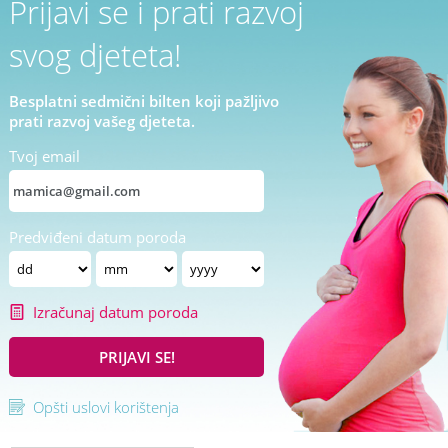
Prijavi se i prati razvoj
svog djeteta!
Besplatni sedmični bilten koji pažljivo
prati razvoj vašeg djeteta.
Tvoj email
Predviđeni datum poroda
Izračunaj datum poroda
PRIJAVI SE!
Opšti uslovi korištenja