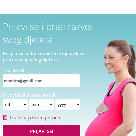
Prijavi se i prati razvoj
svog djeteta!
Besplatni sedmični bilten koji pažljivo
prati razvoj vašeg djeteta.
Tvoj email
Predviđeni datum poroda
Izračunaj datum poroda
PRIJAVI SE!