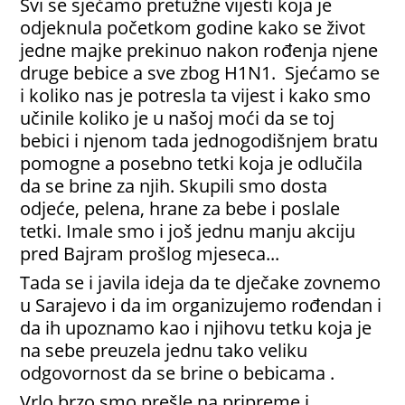
Svi se sjećamo pretužne vijesti koja je
odjeknula početkom godine kako se život
jedne majke prekinuo nakon rođenja njene
druge bebice a sve zbog H1N1. Sjećamo se
i koliko nas je potresla ta vijest i kako smo
učinile koliko je u našoj moći da se toj
bebici i njenom tada jednogodišnjem bratu
pomogne a posebno tetki koja je odlučila
da se brine za njih. Skupili smo dosta
odjeće, pelena, hrane za bebe i poslale
tetki. Imale smo i još jednu manju akciju
pred Bajram prošlog mjeseca...
Tada se i javila ideja da te dječake zovnemo
u Sarajevo i da im organizujemo rođendan i
da ih upoznamo kao i njihovu tetku koja je
na sebe preuzela jednu tako veliku
odgovornost da se brine o bebicama .
Vrlo brzo smo prešle na pripreme i