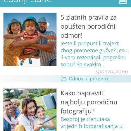
5 zlatnih pravila za
opušten porodični
odmor!
Jeste li propustili trajekt
zbog prometne gužve? Jesu
li vam rezervisali pogrešnu
sobu? Sa svakim...
Sponzorirano
Odnosi u porodici
Kako napraviti
najbolju porodičnu
fotografiju?
Bezbroj je trenutaka
vrijednih fotografisanja u