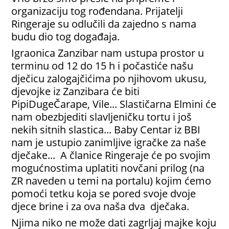
organizaciju tog rođendana. Prijatelji
Ringeraje su odlučili da zajedno s nama
budu dio tog događaja.
Igraonica Zanzibar nam ustupa prostor u
terminu od 12 do 15 h i počastiće našu
dječicu zalogajčićima po njihovom ukusu,
djevojke iz Zanzibara će biti
PipiDugeČarape, Vile... Slastičarna Elmini će
nam obezbjediti slavljeničku tortu i još
nekih sitnih slastica... Baby Centar iz BBI
nam je ustupio zanimljive igračke za naše
dječake... A članice Ringeraje će po svojim
mogućnostima uplatiti novčani prilog (na
ZR naveden u temi na portalu) kojim ćemo
pomoći tetku koja se pored svoje dvoje
djece brine i za ova naša dva dječaka.
Njima niko ne može dati zagrljaj majke koju