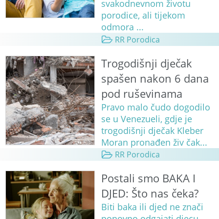
svakodnevnom životu
porodice, ali tijekom
odmora ...
RR Porodica
Trogodišnji dječak
spašen nakon 6 dana
pod ruševinama
Pravo malo čudo dogodilo
se u Venezueli, gdje je
trogodišnji dječak Kleber
Moran pronađen živ čak...
RR Porodica
Postali smo BAKA I
DJED: Što nas čeka?
Biti baka ili djed ne znači
ponovno odgajati djecu.