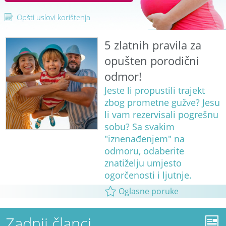
Opšti uslovi korištenja
5 zlatnih pravila za
opušten porodični
odmor!
Jeste li propustili trajekt
zbog prometne gužve? Jesu
li vam rezervisali pogrešnu
sobu? Sa svakim
"iznenađenjem" na
odmoru, odaberite
znatiželju umjesto
ogorčenosti i ljutnje.
Oglasne poruke
Zadnji članci