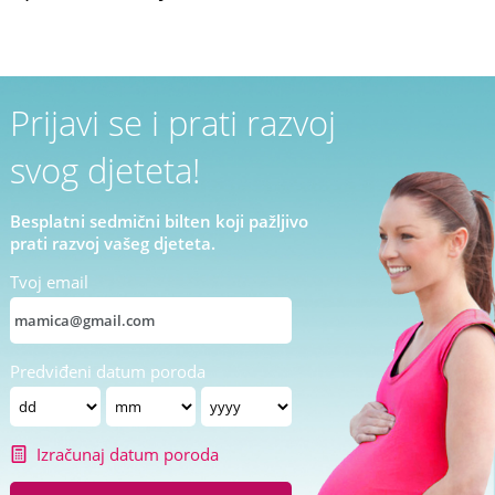
Prijavi se i prati razvoj
svog djeteta!
Besplatni sedmični bilten koji pažljivo
prati razvoj vašeg djeteta.
Tvoj email
Predviđeni datum poroda
Izračunaj datum poroda