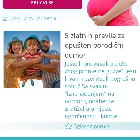
PRIJAVI SE!
Opšti uslovi korištenja
5 zlatnih pravila za
opušten porodični
odmor!
Jeste li propustili trajekt
zbog prometne gužve? Jesu
li vam rezervisali pogrešnu
sobu? Sa svakim
"iznenađenjem" na
odmoru, odaberite
znatiželju umjesto
ogorčenosti i ljutnje.
Oglasne poruke