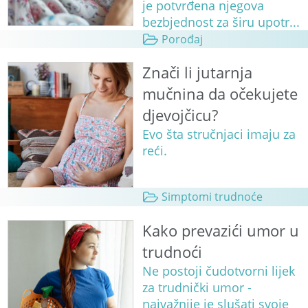
je potvrđena njegova
bezbjednost za širu upotr...
Porođaj
Znači li jutarnja
mučnina da očekujete
djevojčicu?
Evo šta stručnjaci imaju za
reći.
Simptomi trudnoće
Kako prevazići umor u
trudnoći
Ne postoji čudotvorni lijek
za trudnički umor -
najvažnije je slušati svoje