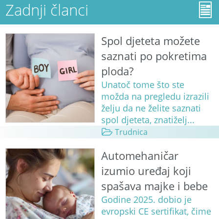
Zadnji članci
Spol djeteta možete
saznati po pokretima
ploda?
Unatoč tome što ste
možda na pregledu izrazili
želju da ne želite saznati
spol djeteta, znatiželj...
Trudnica
Automehaničar
izumio uređaj koji
spašava majke i bebe
Godine 2025. dobio je
evropski CE sertifikat, čime