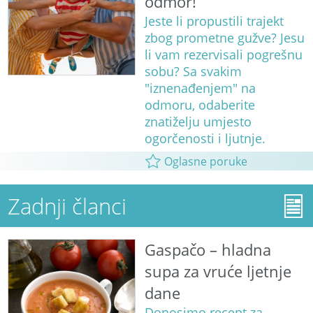
odmor!
Jeste li propustili trajekt
zbog prometne gužve? Jesu
li vam rezervisali pogrešnu
sobu? Sa svakim
"iznenađenjem" na
odmoru, odaberite
znatiželju umjesto
ogorčenosti i ljutnje.
Oglasne poruke
Zadnji članci
Gaspačo – hladna
supa za vruće ljetnje
dane
Donosimo recept za