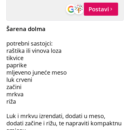
Postavi
Šarena dolma
potrebni sastojci:
raštika ili vinova loza
tikvice
paprike
mljeveno juneće meso
luk crveni
začini
mrkva
riža
Luk i mrkvu izrendati, dodati u meso,
dodati začine i rižu, te napraviti kompaktnu