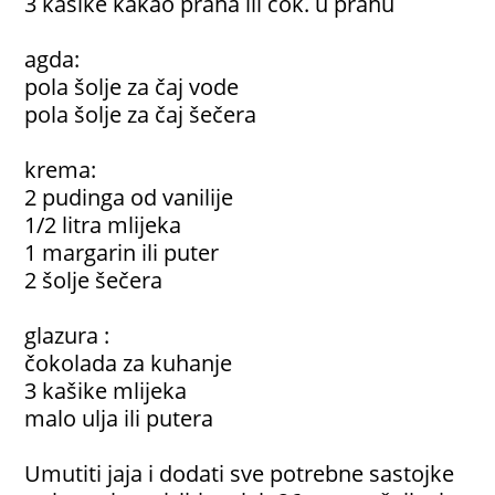
3 kašike kakao praha ili čok. u prahu
agda:
pola šolje za čaj vode
pola šolje za čaj šečera
krema:
2 pudinga od vanilije
1/2 litra mlijeka
1 margarin ili puter
2 šolje šečera
glazura :
čokolada za kuhanje
3 kašike mlijeka
malo ulja ili putera
Umutiti jaja i dodati sve potrebne sastojke