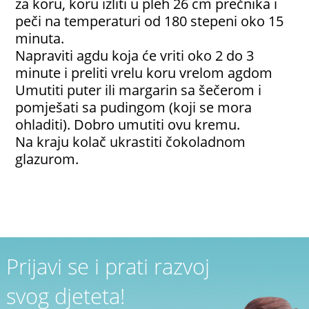
za koru, koru izliti u pleh 26 cm prečnika i
peči na temperaturi od 180 stepeni oko 15
minuta.
Napraviti agdu koja će vriti oko 2 do 3
minute i preliti vrelu koru vrelom agdom
Umutiti puter ili margarin sa šečerom i
pomješati sa pudingom (koji se mora
ohladiti). Dobro umutiti ovu kremu.
Na kraju kolač ukrastiti čokoladnom
glazurom.
Prijavi se i prati razvoj
svog djeteta!