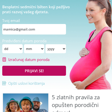
Besplatni sedmični bilten koji pažljivo
prati razvoj vašeg djeteta.
Tvoj email
Predviđeni datum poroda
Izračunaj datum poroda
PRIJAVI SE!
Opšti uslovi korištenja
5 zlatnih pravila za
opušten porodični