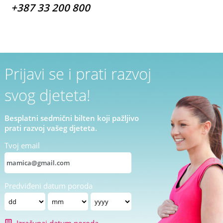
+387 33 200 800
Prijavi se i prati razvoj
svog djeteta!
Besplatni sedmični bilten koji pažljivo
prati razvoj vašeg djeteta.
Tvoj email
Predviđeni datum poroda