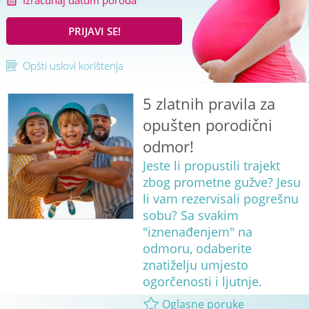
Izračunaj datum poroda
PRIJAVI SE!
Opšti uslovi korištenja
5 zlatnih pravila za
opušten porodični
odmor!
Jeste li propustili trajekt
zbog prometne gužve? Jesu
li vam rezervisali pogrešnu
sobu? Sa svakim
"iznenađenjem" na
odmoru, odaberite
znatiželju umjesto
ogorčenosti i ljutnje.
Oglasne poruke