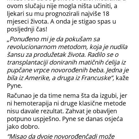
ovom slučaju nije mogla ništa učiniti, a
ljekari su mu prognozirali najviše 18
mjeseci života. A onda je stigao spas u
posljednji čas!
„
Ponuđeno mi je da pokušam sa
revolucionarnom metodom, koja je nudila
šansu za produžetak života. Radilo se o
transplantaciji doniranih matičnih ćelija iz
pupčane vrpce novorođenih beba. Jedna je
bila iz Amerike, a druga iz Francuske“,
kaže
Pyne.
Računao je da time nema šta da izgubi, jer
ni hemoterapija ni druge klasične metode
nisu davale rezultat. Zahvat je obavljen
potpuno uspješno. Pyne se danas osjeća
jako dobro.
“Misao da dvoje novorođenčadi može