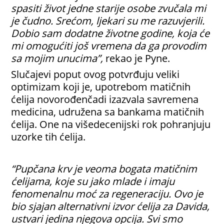
spasiti život jedne starije osobe zvučala mi
je čudno. Srećom, ljekari su me razuvjerili.
Dobio sam dodatne životne godine, koja će
mi omogućiti još vremena da ga provodim
sa mojim unucima”,
rekao je Pyne.
Slučajevi poput ovog potvrđuju veliki
optimizam koji je, upotrebom matičnih
ćelija novorođenčadi izazvala savremena
medicina, udružena sa bankama matičnih
ćelija. One na višedecenijski rok pohranjuju
uzorke tih ćelija.
“Pupčana krv je veoma bogata matičnim
ćelijama, koje su jako mlade i imaju
fenomenalnu moć za regeneraciju. Ovo je
bio sjajan alternativni izvor ćelija za Davida,
ustvari jedina njegova opcija. Svi smo