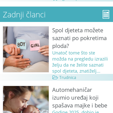
Zadnji članci
Spol djeteta možete
saznati po pokretima
ploda?
Unatoč tome što ste
možda na pregledu izrazili
želju da ne želite saznati
spol djeteta, znatiželj...
Trudnica
Automehaničar
izumio uređaj koji
spašava majke i bebe
Godine 2025. dobio je