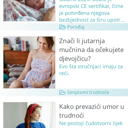
evropski CE sertifikat, čime
je potvrđena njegova
bezbjednost za širu upotr...
Porođaj
Znači li jutarnja
mučnina da očekujete
djevojčicu?
Evo šta stručnjaci imaju za
reći.
Simptomi trudnoće
Kako prevazići umor u
trudnoći
Ne postoji čudotvorni lijek