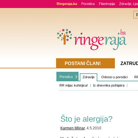
Ringeraja.ba
Porodica
Filantropija
Zdravlje, Lj
POSTANI ČLAN!
ZATRU
Porodica
Zdravlje
Odnosi u porodici
RR
RR mljac kuhinjica!
Iz dnevnika psihijatra
Što je alergija?
Karmen Mlinar
, 4.5.2010