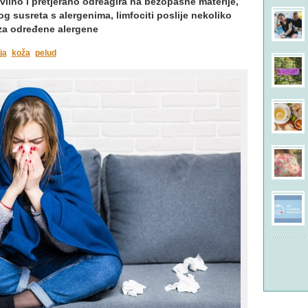
vilno i pretjerano odreagira na bezopasne materije,
vog susreta s alergenima, limfociti poslije nekoliko
 za određene alergene
ja
koža
pelud