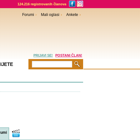
124.216 registrovanih članova
Forumi
Mali oglasi
Ankete
PRIJAVI SE!
POSTANI ČLAN!
IJETE
rumi
Video
sadržaji