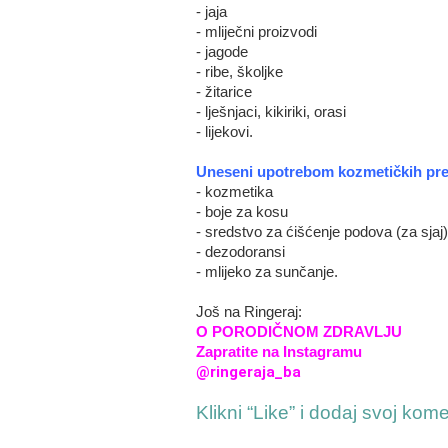
- jaja
- mliječni proizvodi
- jagode
- ribe, školjke
- žitarice
- lješnjaci, kikiriki, orasi
- lijekovi.
Uneseni upotrebom kozmetičkih prep
- kozmetika
- boje za kosu
- sredstvo za ćišćenje podova (za sjaj)
- dezodoransi
- mlijeko za sunčanje.
Još na Ringeraj:
O PORODIČNOM ZDRAVLJU
Zapratite na Instagramu
@ringeraja_ba
Klikni “Like” i dodaj svoj kom