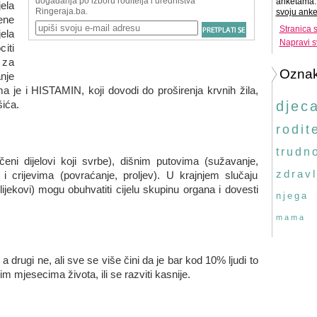
anketama. 
jela
svoju anke
ene
Stranica 
ela
Napravi s
citi
 za
Ozna
nje
ima je i HISTAMIN, koji dovodi do proširenja krvnih žila,
šića.
djec
rodite
trudn
ni dijelovi koji svrbe), dišnim putovima (sužavanje,
zdravl
cu i crijevima (povraćanje, proljev). U krajnjem slučaju
lijekovi) mogu obuhvatiti cijelu skupinu organa i dovesti
njega
mama
 a drugi ne, ali sve se više čini da je bar kod 10% ljudi to
m mjesecima života, ili se razviti kasnije.