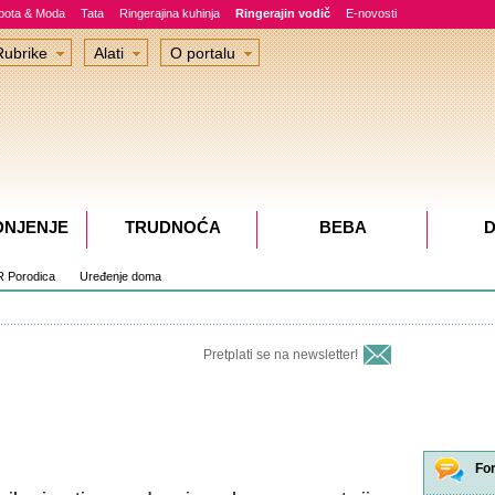
epota & Moda
Tata
Ringerajina kuhinja
Ringerajin vodič
E-novosti
Rubrike
Alati
O portalu
DNJENJE
TRUDNOĆA
BEBA
D
 Porodica
Uređenje doma
Pretplati se na newsletter!
Fo