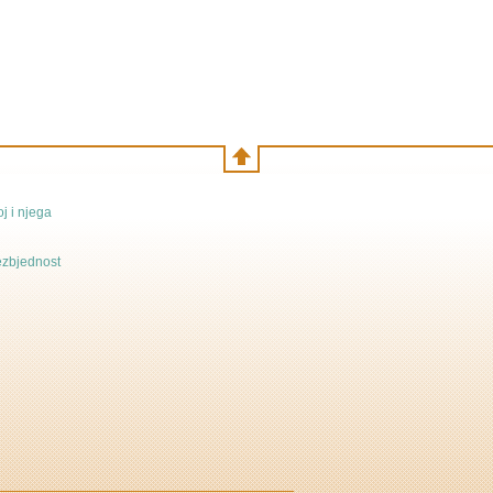
j i njega
bezbjednost