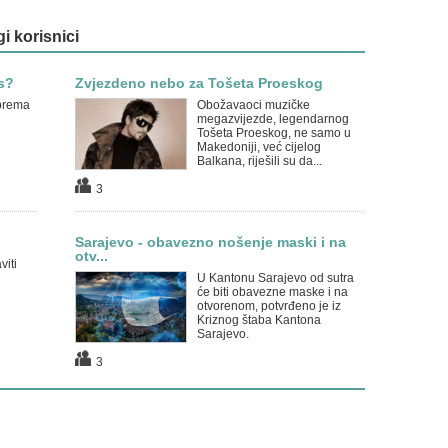
gi korisnici
s?
Zvjezdeno nebo za Tošeta Proeskog
 prema
Obožavaoci muzičke
megazvijezde, legendarnog
Tošeta Proeskog, ne samo u
Makedoniji, već cijelog
Balkana, riješili su da...
3
Sarajevo - obavezno nošenje maski i na
otv...
viti
U Kantonu Sarajevo od sutra
će biti obavezne maske i na
otvorenom, potvrđeno je iz
Kriznog štaba Kantona
Sarajevo.
3