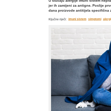
U slučaju alergije imuni sistem nepra
jer ih zamijeni za antigne. Poslije pr
dana proizvode antitijela specifična
imuni sistem
simptomi
alergi
Ključne riječi: