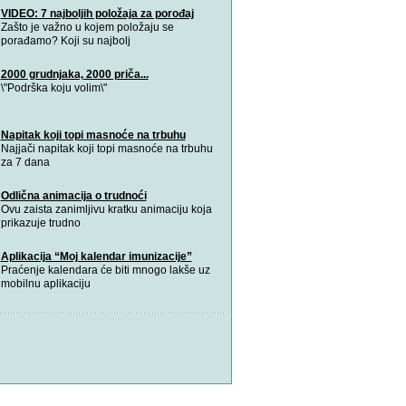
VIDEO: 7 najboljih položaja za porođaj
Zašto je važno u kojem položaju se
porađamo? Koji su najbolj
2000 grudnjaka, 2000 priča...
\"Podrška koju volim\"
Napitak koji topi masnoće na trbuhu
Najjači napitak koji topi masnoće na trbuhu
za 7 dana
Odlična animacija o trudnoći
Ovu zaista zanimljivu kratku animaciju koja
prikazuje trudno
Aplikacija “Moj kalendar imunizacije”
Praćenje kalendara će biti mnogo lakše uz
mobilnu aplikaciju