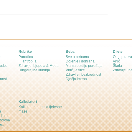
Rubrike
Beba
Dijete
e
Porodica
Sve o bebama
Odgoj, razvo
Filantropija
Dojenje i dohrana
Vrtić
 bebe
Zdravlje, Ljepota & Moda
Mama poslije porođaja
Škola
Ringerajina kuhinja
Vrtić, jaslice
Zdravlje i 
Zdravlje i bezbjednost
dnost
Dječja imena
Kalkulatori
e
Kalkulator indeksa tjelesne
e
mase
djeteta
polova
sti