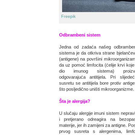
Freepik
Odbrambeni sistem
Jedna od zadaća našeg odbrambe
sistema je da otkriva strane bjelančev
(antigene) na površini mikroorganizam
da uz pomoć limfocita (ćelije krvi koj
dio imunog sistema) proizv
odgovarajuća antitijela. Pri slijede
susretu se antitijela bore protiv antig
što posljedično uništi mikroorganizme.
Šta je alergija?
U slučaju alergije imuni sistem neprav
i pretjerano odreagira na bezopa
materije, jer ih zamijeni za antigne. Pos
prvog susreta s alergenima, limfoc