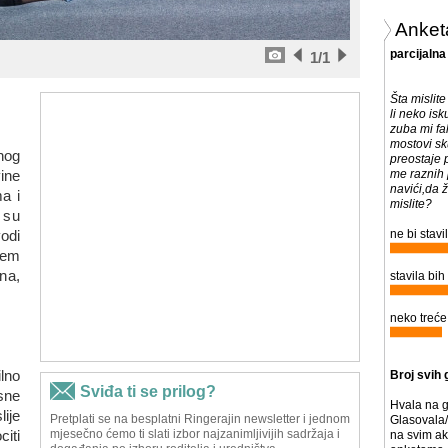
Anket
parcijalna
1
/1
Šta mislit
li neko isk
zuba mi fal
mostovi sk
nog
preostaje 
ine
me raznih 
navići,da ž
a i
mislite?
e su
odi
ne bi stavi
ćem
ena,
stavila bih 
neko treće 
ilno
Broj svih 
sne
Hvala na g
lije
Glasovala/
iti
na svim ak