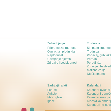
Zatrudnjenje
Trudnoća
Pripreme za trudnoću
Simptomi trudnoć
Ovulacija i plodni dani
Trudnica
Neplodnost
Pobačaj, gubitak
Usvajanje djeteta
Porođaj
Zdravlje i bezbjednost
Porodilišta
Zdravlje i bezbje
Matične ćelije
Dječja imena
Sadržaji i alati
Kalendari
Forumi
Kalendar ovulacij
Ankete
Kalendar trudnoć
Mali oglasi
Kalendar razvoja 
Igrice
Kineski kalendar 
Kalendari i e-novo