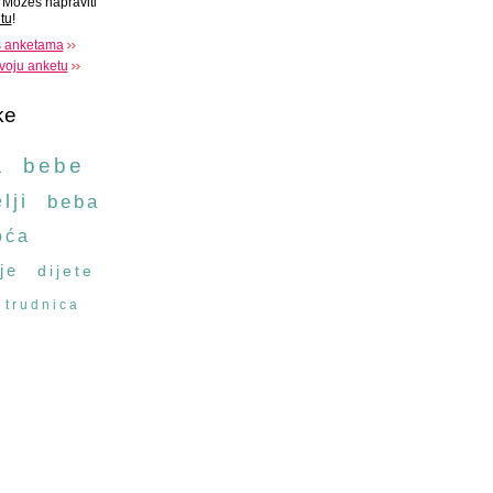
Možeš napraviti
tu
!
s anketama
voju anketu
ke
a
bebe
lji
beba
oća
je
dijete
trudnica