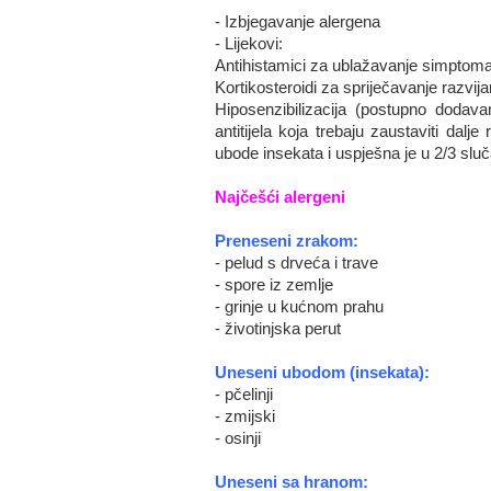
- Izbjegavanje alergena
- Lijekovi:
Antihistamici za ublažavanje simptom
Kortikosteroidi za spriječavanje razvi
Hiposenzibilizacija (postupno doda
antitijela koja trebaju zaustaviti dal
ubode insekata i uspješna je u 2/3 sluča
Najčešći alergeni
Preneseni zrakom:
- pelud s drveća i trave
- spore iz zemlje
- grinje u kućnom prahu
- životinjska perut
Uneseni ubodom (insekata):
- pčelinji
- zmijski
- osinji
Uneseni sa hranom: