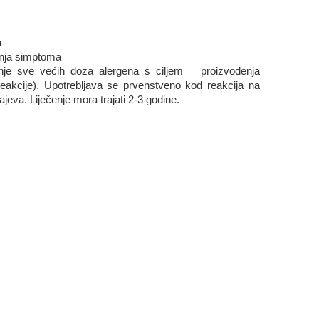
a
janja simptoma
vanje sve većih doza alergena s ciljem proizvođenja
je reakcije). Upotrebljava se prvenstveno kod reakcija na
jeva. Liječenje mora trajati 2-3 godine.