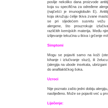
poslije nekoliko dana proizvode antiti
koja su specifična za određene alerg
(najčešći je imunoglobulin E). Antitij
koja okružuju ćelije tkiva zvane masto
se pri sljedećem susretu vežu
alergene, što prouzrokuje izlučiva
različitih kemijskih materija. Među nj
izlijevanje tekućina u tkiva i grčenje mi
Simptomi
Mogu se pojaviti samo na koži (oteče
kihanje i izlučivanje sluzi), ili želu
(alergija na ubode insekata, ubrizgani 
do anafilaktičkog šoka.
Uzroci
Nije poznato zašto jedni dobiju alergiju,
naslijeđeno. Može se pojaviti već u prvi
Liječenje: