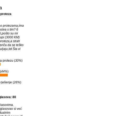
a
 proteza
e o protezama,ima
ustva s tim? 6
i,pošto su mi
upi (3000 KM)
proteza,a strah
priča da se teško
uljaju,itd.Šta vi
la protezu (
30%
)
(
44%
)
rješenje (
26%
)
glasova: 80
lasovima.
glasovao si već
tualnim