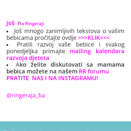
Još
 n
a Ringeraji
Još mnogo zanimljivih tekstova o vašim
bebicama pročitajte ovdje
>>>KLIK<<<
Pratili razvoj vaše bebice i svakog
ponedjeljka primajte
mailing kalendara
razvoja djeteta
A
ko želite diskutovati sa mamama
bebica možete na našem
RR forumu
PRATITE NAS I NA INSTAGRAMU!
@ringeraja_ba