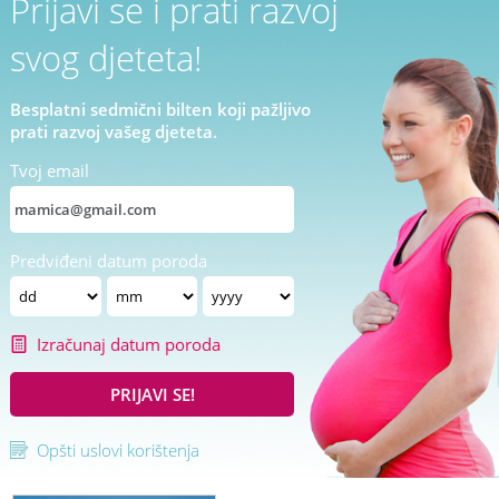
Prijavi se i prati razvoj
svog djeteta!
Besplatni sedmični bilten koji pažljivo
prati razvoj vašeg djeteta.
Tvoj email
Predviđeni datum poroda
Izračunaj datum poroda
PRIJAVI SE!
Opšti uslovi korištenja