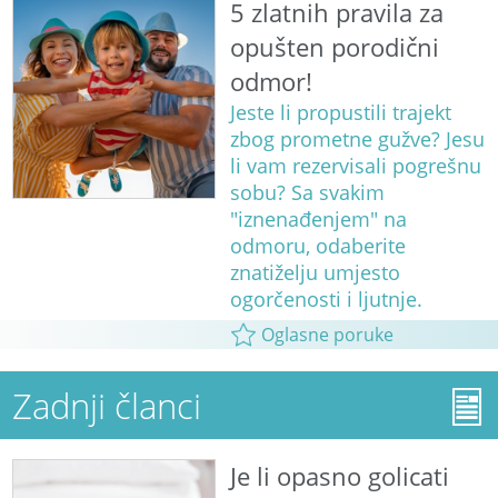
5 zlatnih pravila za
opušten porodični
odmor!
Jeste li propustili trajekt
zbog prometne gužve? Jesu
li vam rezervisali pogrešnu
sobu? Sa svakim
"iznenađenjem" na
odmoru, odaberite
znatiželju umjesto
ogorčenosti i ljutnje.
Oglasne poruke
Zadnji članci
Je li opasno golicati