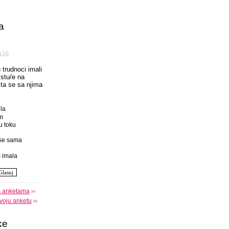
a
а16
u trudnoci imali
istu/e na
 sta se sa njima
la
m
u toku
se sama
 imala
s anketama
voju anketu
ke