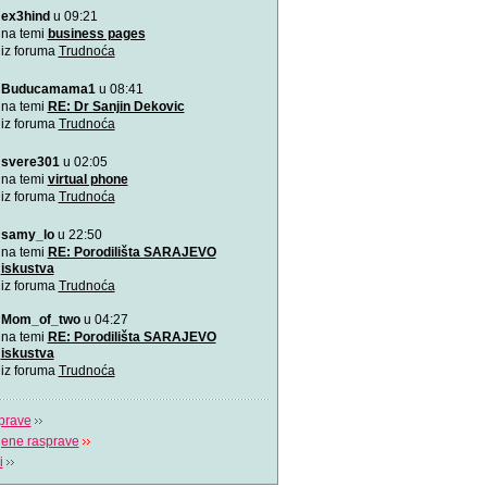
ex3hind
u 09:21
VIDEO: 7 najboljih položaj
Zašto je važno u kojem pol
na temi
business pages
porađamo? Koji su najbolj
iz foruma
Trudnoća
Buducamama1
u 08:41
Odlična animacija o trudn
Ovu zaista zanimljivu kratk
na temi
RE: Dr Sanjin Dekovic
prikazuje trudno
iz foruma
Trudnoća
svere301
u 02:05
Katy Perry slavi žene u n
Katy Perry slavi žene u no
na temi
virtual phone
Makes A Woman\".
iz foruma
Trudnoća
samy_lo
u 22:50
Nifty test: bez straha, bez
Nifty test je napravilo got
na temi
RE: Porodilišta SARAJEVO
trudnica diljem svi
iskustva
iz foruma
Trudnoća
Život je čudo!
Mom_of_two
u 04:27
Pogledajte i uživajte! Najlj
na temi
RE: Porodilišta SARAJEVO
stvaranju i razvija
iskustva
iz foruma
Trudnoća
prave
jene rasprave
i