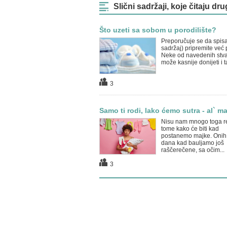
Slični sadržaji, koje čitaju dru
Što uzeti sa sobom u porodilište?
Preporučuje se da spisa
sadržaj) pripremite već p
Neke od navedenih stva
može kasnije donijeti i t
3
Samo ti rodi, lako ćemo sutra - al` mal
Nisu nam mnogo toga re
tome kako će biti kad
postanemo majke. Onih 
dana kad bauljamo još
raščerečene, sa očim...
3