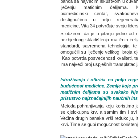
banka sa najvećim iskustvom u čuvanj
lječenju matičnim ćelijama. 
biomedicinski centar, svakodnev
dostignućima u polju regenerati
medicine, Vita 34 potvrđuje svoju liders
S obzirom da je u pitanju jedno od 
bezbjednog skladištenja matičnih ćel
standardi, savremena tehnologija, t
omogućili su liječenje velikog broja dj
Kao potvrda posvećenosti kvaliteti, te
ima najveći broj uspješnih transplataci
Istraživanja i otkrića na polju re
budućnost medicine. Zemlje koje pred
matičnim ćelijama su svakako Njem
prisustvo najznačajnijih naučnih ins
Metoda pohranjivanja koju koristimo j
se cjelokupna krv, a samim tim i svi 
Većina drugih banaka vrši redukciju, i
krvi. Time se gubi mogućnost korištenja 