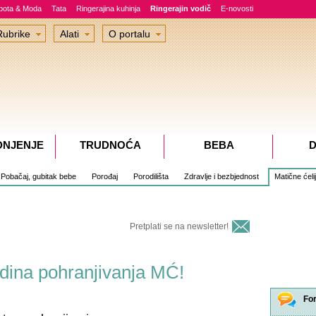
epota & Moda
Tata
Ringerajina kuhinja
Ringerajin vodič
E-novosti
Rubrike
Alati
O portalu
DNJENJE
TRUDNOĆA
BEBA
D
Pobačaj, gubitak bebe
Porođaj
Porodilišta
Zdravlje i bezbjednost
Matične ćeli
Pretplati se na newsletter!
odina pohranjivanja MĆ!
Fo