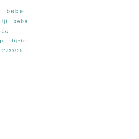
a
bebe
lji
beba
oća
je
dijete
trudnica