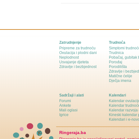
Zatrudnjenje
Trudnoća
Pripreme za trudnoću
Simptomi trudnoć
Ovulacija i plodni dani
Trudnica
Neplodnost
Pobačaj, gubitak
Usvajanje djeteta
Porođaj
Zdravlje i bezbjednost
Porodilišta
Zdravlje i bezbje
Matične ćelije
Dječja imena
Sadržaji i alati
Kalendari
Forumi
Kalendar ovulacij
Ankete
Kalendar trudnoć
Mali oglasi
Kalendar razvoja 
Igrice
Kineski kalendar 
Kalendari i e-novo
Ringeraja.ba