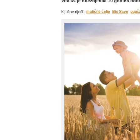
Vita 34 je obezbjedila 10 godina dod
matične ćelje
Bio Save
pupč
Ključne riječi: