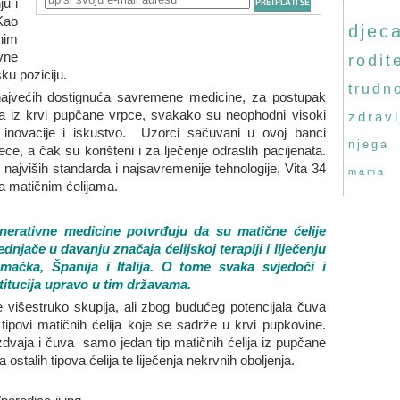
u i
Kao
djec
nim
vne
rodite
ku poziciju.
trudn
najvećih dostignuća savremene medicine, za postupak
ija iz krvi pupčane vrpce, svakako su neophodni visoki
zdravl
e inovacije i iskustvo. Uzorci sačuvani u ovoj banci
njega
ece, a čak su korišteni i za lječenje odraslih pacijenata.
 najviših standarda i najsavremenije tehnologije, Vita 34
mama
ja matičnim ćelijama.
generativne medicine potvrđuju da su matične ćelije
njače u davanju značaja ćelijskoj terapiji i liječenju
ačka, Španija i Italija. O tome svaka svjedoči i
titucija upravo u tim državama.
e višestruko skuplja, ali zbog budućeg potencijala čuva
tipovi matičnih ćelija koje se sadrže u krvi pupkovine.
zdvaja i čuva samo jedan tip matičnih ćelija iz pupčane
ostalih tipova ćelija te liječenja nekrvnih oboljenja.