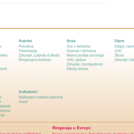
Rubrike
Beba
Dijete
e
Porodica
Sve o bebama
Odgoj, razvo
Filantropija
Dojenje i dohrana
Vrtić
 bebe
Zdravlje, Ljepota & Moda
Mama poslije porođaja
Škola
Ringerajina kuhinja
Vrtić, jaslice
Zdravlje i 
Zdravlje i bezbjednost
dnost
Dječja imena
Kalkulatori
e
Kalkulator indeksa tjelesne
e
mase
djeteta
polova
sti
Ringeraja u Evropi: