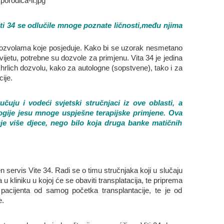
iti 34 se odlučile mnoge poznate ličnosti,među njima
m dozvolama koje posjeduje. Kako bi se uzorak nesmetano
 svijetu, potrebne su dozvole za primjenu. Vita 34 je jedina
rlich dozvolu, kako za autologne (sopstvene), tako i za
ije.
čuju i vodeći svjetski stručnjaci iz ove oblasti, a
logije jesu mnoge uspješne terapijske primjene. Ova
je više djece, nego bilo koja druga banke matičnih
en servis Vite 34. Radi se o timu stručnjaka koji u slučaju
 u kliniku u kojoj će se obaviti transplatacija, te priprema
pacijenta od samog početka transplantacije, te je od
e.