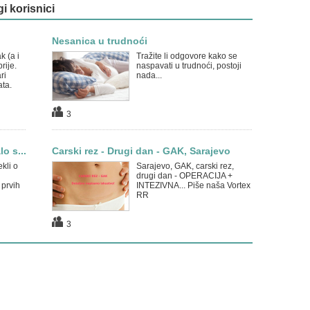
gi korisnici
Nesanica u trudnoći
k (a i
Tražite li odgovore kako se
rije.
naspavati u trudnoći, postoji
ri
nada...
ata.
3
o s...
Carski rez - Drugi dan - GAK, Sarajevo
kli o
Sarajevo, GAK, carski rez,
drugi dan - OPERACIJA +
prvih
INTEZIVNA... Piše naša Vortex
RR
3