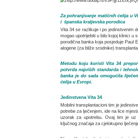
Za pohranjivanje matičnih ćelija u V
i španska kraljevska porodica
Vita 34 se razlikuje i po jedinstveni
mogao upotrijebiti u bilo kojoj klinici u
porodična banka koja posjeduje Paul Eh
alogene (za bliže srodnike) transplantac
Metodu koju koristi Vita 34 preporu
potvrda najviših standarda i tehno
banka je do sada omogućila liječen
ćelija u Evropi
.
Jedinstvena Vita 34
Mobilni transplantacioni tim je jedinstv
potrebe za lječenjem, ide na lice mjesta
uzorak za upotrebu. Ovaj tim je uz 
ključnog značaja za cjelokupno lječenj