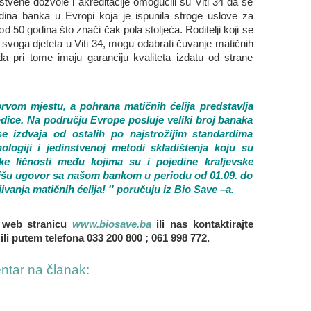
nstvene dozvole i akreditacije omogućili su Viti 34 da se
dina banka u Evropi koja je ispunila stroge uslove za
od 50 godina što znači čak pola stoljeća. Roditelji koji se
a svoga djeteta u Viti 34, mogu odabrati čuvanje matičnih
da pri tome imaju garanciju kvaliteta izdatu od strane
prvom mjestu, a pohrana matičnih ćelija predstavlja
dice. Na području Evrope posluje veliki broj banaka
se izdvaja od ostalih po najstrožijim standardima
hnologiji i jedinstvenoj metodi skladištenja koju su
e ličnosti među kojima su i pojedine kraljevske
pišu ugovor sa našom bankom u periodu od 01.09. do
vanja matičnih ćelija! '' poručuju iz Bio Save –a.
u web stranicu
www.biosave.ba
ili nas kontaktirajte
i putem telefona 033 200 800 ; 061 998 772.
entar na članak: