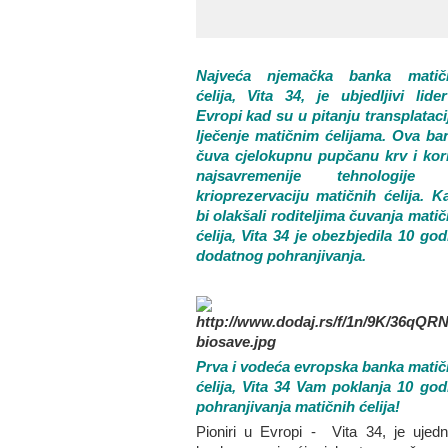
Najveća njemačka banka matič
ćelija, Vita 34, je ubjedljivi lide
Evropi kad su u pitanju transplatacij
lječenje matičnim ćelijama. Ova ba
čuva cjelokupnu pupčanu krv i kori
najsavremenije tehnologije
krioprezervaciju matičnih ćelija. K
bi olakšali roditeljima čuvanja matič
ćelija, Vita 34 je obezbjedila 10 god
dodatnog pohranjivanja.
Prva i vodeća evropska banka matič
ćelija, Vita 34 Vam poklanja 10 god
pohranjivanja matičnih ćelija!
Pioniri u Evropi - Vita 34, je ujedn