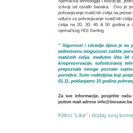
Njemačka tehnologija i inovacije, jedi
izdvoji od ostalih banaka. Ovo je je
pohranjivanje matičnih ćelija na period 
odluče za pohranjivanje matičnih ćelij
ćelija na 20, 30, 40 ili 50 godina a 
njemačkog HDI Gerling.
''
Sigurnost i zdravlje djece je na 
jedinstvenu mogućnost zaštite poro
matičnih ćelija, međutim Vita 34 
krioprezervacije, sofisticiranoj te
prepoznale mnoge poznate svjetsk
porodice.
Svim roditeljima koji pot
01.11, poklanjamo 10 godina pohranji
Za sve informacije, posjetite naš
putem mail adrese info@biosave.ba il
Klikni “Like” i dodaj svoj kom