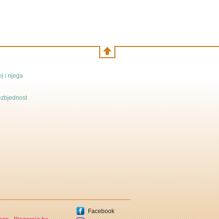
j i njega
bezbjednost
Facebook