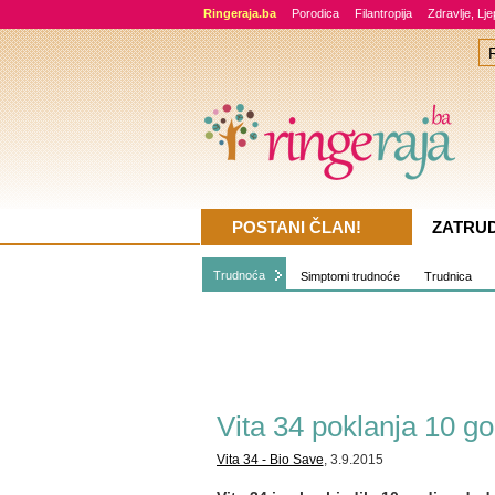
Ringeraja.ba
Porodica
Filantropija
Zdravlje, Lj
POSTANI ČLAN!
ZATRU
Trudnoća
Simptomi trudnoće
Trudnica
Vita 34 poklanja 10 g
Vita 34 - Bio Save
, 3.9.2015