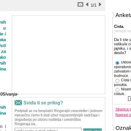
1
/1
Anket
nih
Cista.
r u
пеперутк
e i
nka
Da li ste 
veliku/e c
sti
jajniku, i
 za
desilo?
ako
Ukloni
nih
operativni
ina
zahvatom 
trudnoce.
Cista 
povukla.
Nisam
cistu/e.
nih
Stranica 
ina
Napravi s
o i
Ozna