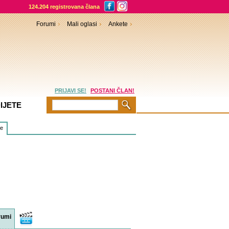
124.204 registrovana člana
Forumi
Mali oglasi
Ankete
PRIJAVI SE!
POSTANI ČLAN!
IJETE
je
rumi
Video
sadržaji