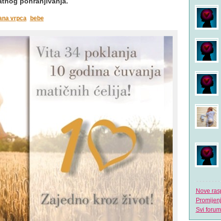
atnog pohranjivanja.
ana vrpca
bebe
Nove ras
Promijen
Svi forum