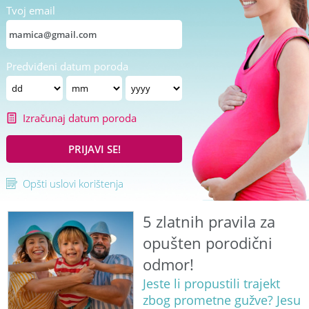
Tvoj email
Predviđeni datum poroda
Izračunaj datum poroda
PRIJAVI SE!
Opšti uslovi korištenja
5 zlatnih pravila za
opušten porodični
odmor!
Jeste li propustili trajekt
zbog prometne gužve? Jesu