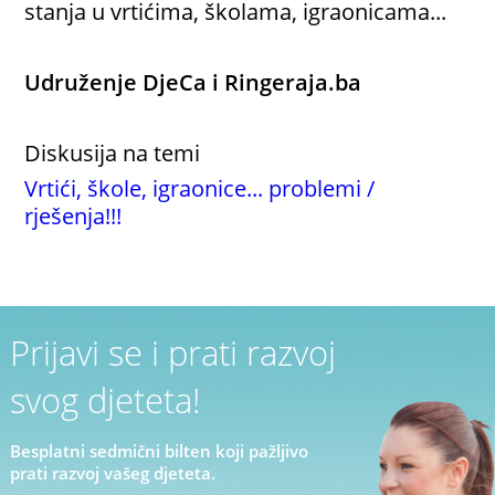
stanja u vrtićima, školama, igraonicama...
Udruženje DjeCa i Ringeraja.ba
Diskusija na temi
Vrtići, škole, igraonice... problemi /
rješenja!!!
Prijavi se i prati razvoj
svog djeteta!
Besplatni sedmični bilten koji pažljivo
prati razvoj vašeg djeteta.