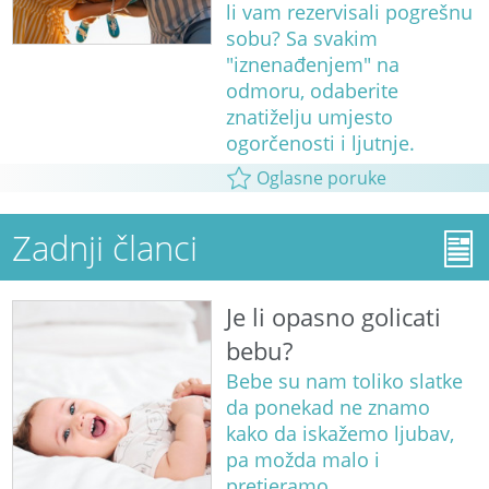
li vam rezervisali pogrešnu
sobu? Sa svakim
"iznenađenjem" na
odmoru, odaberite
znatiželju umjesto
ogorčenosti i ljutnje.
Oglasne poruke
Zadnji članci
Je li opasno golicati
bebu?
Bebe su nam toliko slatke
da ponekad ne znamo
kako da iskažemo ljubav,
pa možda malo i
pretjeramo...