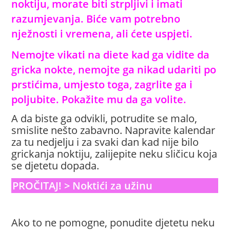
noktiju, morate biti strpljivi i imati
razumjevanja. Biće vam potrebno
nježnosti i vremena, ali ćete uspjeti.
Nemojte vikati na diete kad ga vidite da
gricka nokte, nemojte ga nikad udariti po
prstićima, umjesto toga, zagrlite ga i
poljubite. Pokažite mu da ga volite.
A da biste ga odvikli, potrudite se malo,
smislite nešto zabavno. Napravite kalendar
za tu nedjelju i za svaki dan kad nije bilo
grickanja noktiju, zalijepite neku sličicu koja
se djetetu dopada.
PROČITAJ! > Noktići za užinu
Ako to ne pomogne, ponudite djetetu neku