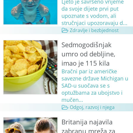
Ljeto je savršeno vrijeme
da svoje dijete prvi put
upoznate s vodom, ali
stručnjaci upozoravaju d...
Zdravlje i bezbjednost
Sedmogodišnjak
umro od debljine,
imao je 115 kila
Bračni par iz američke
savezne države Michigan u
SAD-u suočava se s
optužbama za ubojstvo i
mučen...
Odgoj, razvoj i njega
Britanija najavila
zabranu mreža za