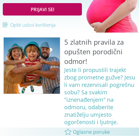
PRIJAVI SE!
Opšti uslovi korištenja
5 zlatnih pravila za
opušten porodični
odmor!
Jeste li propustili trajekt
zbog prometne gužve? Jesu
li vam rezervisali pogrešnu
sobu? Sa svakim
"iznenađenjem" na
odmoru, odaberite
znatiželju umjesto
ogorčenosti i ljutnje.
Oglasne poruke