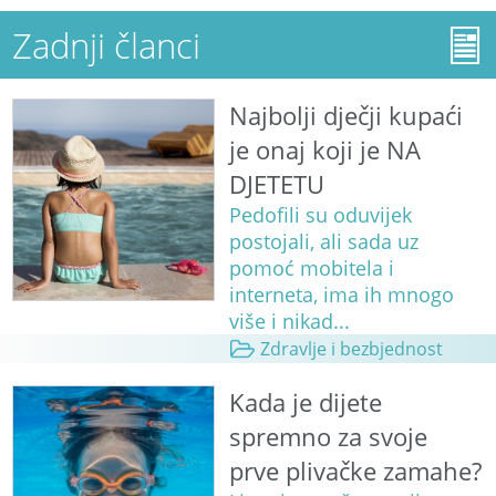
Zadnji članci
Najbolji dječji kupaći
je onaj koji je NA
DJETETU
Pedofili su oduvijek
postojali, ali sada uz
pomoć mobitela i
interneta, ima ih mnogo
više i nikad...
Zdravlje i bezbjednost
Kada je dijete
spremno za svoje
prve plivačke zamahe?