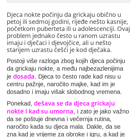
Djeca nokte počinju da grickaju obično u
petoj ili sedmoj godini, rijeđe nešto kasnije,
početkom puberteta ili u adolescenciji. Ovaj
problem jednako često u ranom uzrastu
imaju i dječaci i djevojčice, ali u nešto
starijem uzrastu češći je kod dječaka.
Postoji više razloga zbog kojih djeca počinju
da grickaju nokte, a među najbezazlenijima
dosada
je
. Djeca to često rade kad nisu u
centru pažnje, naročito majke, kad im je
dosadno i imaju višak slobodnog vremena.
dešava se da djeca grickaju
Ponekad,
nokte i kad su umorna
, i zato je jako važno
da se poštuje dnevna i večernja rutina,
naročito kada su djeca mala. Dakle, da se
zna kad je vrijeme za obroke i igru, a kad je