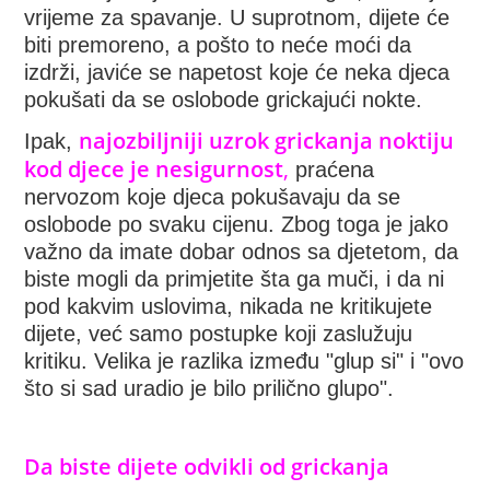
vrijeme za spavanje. U suprotnom, dijete će
biti premoreno, a pošto to neće moći da
izdrži, javiće se napetost koje će neka djeca
pokušati da se oslobode grickajući nokte.
najozbiljniji uzrok grickanja noktiju
Ipak,
kod djece je nesigurnost
,
praćena
nervozom koje djeca pokušavaju da se
oslobode po svaku cijenu. Zbog toga je jako
važno da imate dobar odnos sa djetetom, da
biste mogli da primjetite šta ga muči, i da ni
pod kakvim uslovima, nikada ne kritikujete
dijete, već samo postupke koji zaslužuju
kritiku. Velika je razlika između "glup si" i "ovo
što si sad uradio je bilo prilično glupo".
Da biste dijete odvikli od grickanja