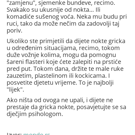
"zamjenu", sjemenke bundeve, recimo.
Svakako su ukusnije od nokta… Ili
komadiće sušenog voća. Neka mu budu pri
ruci, tako da može nečim da zadovolji taj
poriv.
Ukoliko ste primjetili da dijete nokte gricka
u određenim situacijama, recimo, tokom
duže vožnje kolima, mogu da pomognu
šareni flasteri koje ćete zalepiti na prstiće
pred put. Tokom dana, držite te male ruke
zauzetim, plastelinom ili kockicama. I
posvetite djetetu vrijeme. To je najbolji
"lijek".
Ako ništa od ovoga ne upali, i dijete ne
prestaje da gricka nokte, posavjetujte se sa
dječjim psihologom.
Izvor:
mondo.rs