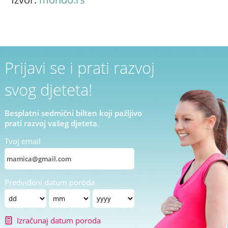
Prijavi se i prati razvoj
svog djeteta!
Besplatni sedmični bilten koji pažljivo
prati razvoj vašeg djeteta.
Tvoj email
Predviđeni datum poroda
Izračunaj datum poroda