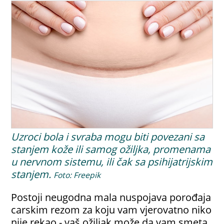
Uzroci bola i svraba mogu biti povezani sa
stanjem kože ili samog ožiljka, promenama
u nervnom sistemu, ili čak sa psihijatrijskim
stanjem.
Foto: Freepik
Postoji neugodna mala nuspojava porođaja
carskim rezom za koju vam vjerovatno niko
nije rekao - vaš ožiljak može da vam smeta,