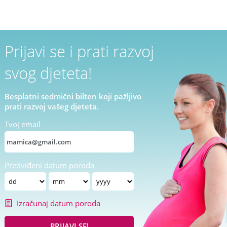
Prijavi se i prati razvoj
svog djeteta!
Besplatni sedmični bilten koji pažljivo
prati razvoj vašeg djeteta.
Tvoj email
Predviđeni datum poroda
Izračunaj datum poroda
PRIJAVI SE!