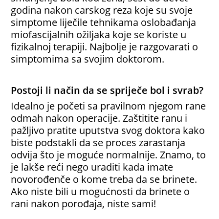
godina nakon carskog reza koje su svoje
simptome liječile tehnikama oslobađanja
miofascijalnih ožiljaka koje se koriste u
fizikalnoj terapiji. Najbolje je razgovarati o
simptomima sa svojim doktorom.
Postoji li način da se spriječe bol i svrab?
Idealno je početi sa pravilnom njegom rane
odmah nakon operacije. Zaštitite ranu i
pažljivo pratite uputstva svog doktora kako
biste podstakli da se proces zarastanja
odvija što je moguće normalnije. Znamo, to
je lakše reći nego uraditi kada imate
novorođenče o kome treba da se brinete.
Ako niste bili u mogućnosti da brinete o
rani nakon porođaja, niste sami!