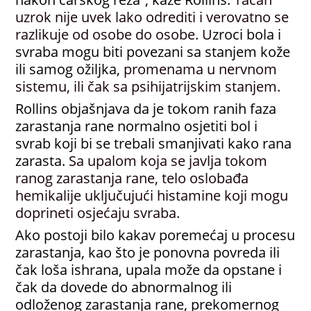
uzrok nije uvek lako odrediti i verovatno se
razlikuje od osobe do osobe. U
zroci bola i
svraba mogu biti povezani sa stanjem kože
ili samog ožiljka,
promenama u nervnom
sistemu, ili čak sa psihijatrijskim stanjem.
Rollins objašnjava da je tokom ranih faza
zarastanja rane normalno osjetiti bol i
svrab koji bi se trebali smanjivati kako rana
zarasta.
Sa upalom koja se javlja tokom
ranog zarastanja rane, telo oslobađa
hemikalije uključujući histamine koji mogu
doprineti osjećaju svraba.
Ako postoji bilo kakav poremećaj u procesu
zarastanja, kao što je ponovna povreda ili
čak loša ishrana, upala može da opstane i
čak da dovede do abnormalnog ili
odloženog zarastanja rane, prekomernog