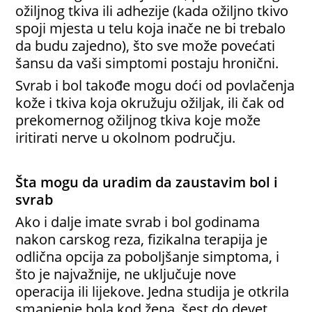
ožiljnog tkiva ili adhezije (kada ožiljno tkivo
spoji mjesta u telu koja inače ne bi trebalo
da budu zajedno), što sve može povećati
šansu da vaši simptomi postaju hronični.
Svrab i bol takođe mogu doći od povlačenja
kože i tkiva koja okružuju ožiljak, ili čak od
prekomernog ožiljnog tkiva koje može
iritirati nerve u okolnom području.
Šta mogu da uradim da zaustavim bol i
svrab
Ako i dalje imate svrab i bol godinama
nakon carskog reza, fizikalna terapija je
odlična opcija za poboljšanje simptoma, i
što je najvažnije, ne uključuje nove
operacija ili lijekove. Jedna studija je otkrila
smanjenje bola kod žena, šest do devet