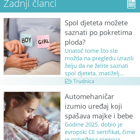
Zadnji članci
Spol djeteta možete
saznati po pokretima
ploda?
Unatoč tome što ste
možda na pregledu izrazili
želju da ne želite saznati
spol djeteta, znatiželj...
Trudnica
Automehaničar
izumio uređaj koji
spašava majke i bebe
Godine 2025. dobio je
evropski CE sertifikat, čime
je potvrđena njegova