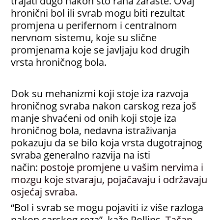
trajati dugo nakon što rana zaraste. Ovaj
hronični bol ili svrab mogu biti rezultat
promjena u perifernom i centralnom
nervnom sistemu, koje su slične
promjenama koje se javljaju kod drugih
vrsta hroničnog bola.
Dok su mehanizmi koji stoje iza razvoja
hroničnog svraba nakon carskog reza još
manje shvaćeni od onih koji stoje iza
hroničnog bola, nedavna istraživanja
pokazuju da se bilo koja vrsta dugotrajnog
svraba generalno razvija na isti
način:
postoje promjene u vašim nervima i
mozgu koje stvaraju, pojačavaju i održavaju
osjećaj svraba.
“Bol i svrab se mogu pojaviti iz više razloga
nakon carskog reza”, kaže Rollins.
Tačan