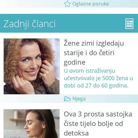
Oglasne poruke
Zadnji članci
Žene zimi izgledaju
starije i do četiri
godine
U ovom istraživanju
učestvovalo je 5000 žena u
dobi od 27 do 60 godina.
Njega
Ova 3 prosta sastojka
čiste tijelo bolje od
detoksa