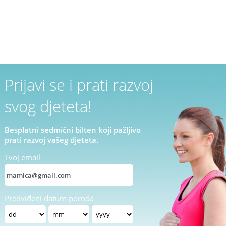
Prijavi se i prati razvoj
svog djeteta!
Besplatni sedmični bilten koji pažljivo
prati razvoj vašeg djeteta.
Tvoj email
Predviđeni datum poroda