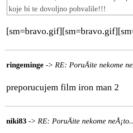
koje bi te dovoljno pohvalile!!!
[sm=bravo.gif][sm=bravo.gif][sm
ringeminge
->
RE: PoruÄite nekome ne
preporucujem film iron man 2
niki83
->
RE: PoruÄite nekome neÅ¡to..