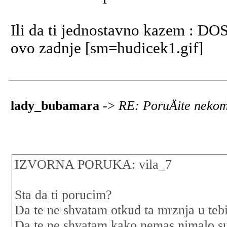
Ili da ti jednostavno kazem : DOS
ovo zadnje [sm=hudicek1.gif]
lady_bubamara
->
RE: PoruÄite nekom
IZVORNA PORUKA: vila_7
Sta da ti porucim?
Da te ne shvatam otkud ta mrznja u tebi-
Da te ne shvatam kako nemas nimalo su