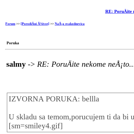
RE: PoruÄite 
Forum
>>
[PorodiÄni Å¾ivot]
>>
NaÅ¡a svakodnevica
Poruka
salmy
->
RE: PoruÄite nekome neÅ¡to..
IZVORNA PORUKA: bellla
U skladu sa temom,porucujem ti da bi uj
[sm=smiley4.gif]