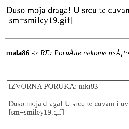
Duso moja draga! U srcu te cuvam
[sm=smiley19.gif]
mala86
->
RE: PoruÄite nekome neÅ¡to
IZVORNA PORUKA: niki83
Duso moja draga! U srcu te cuvam i uv
[sm=smiley19.gif]