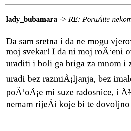
lady_bubamara
->
RE: PoruÄite nekom
Da sam sretna i da ne mogu vjerov
moj svekar! I da ni moj roÄ‘eni o
uraditi i boli ga briga za mnom i
uradi bez razmiÅ¡ljanja, bez imal
poÄ‘oÅ¡e mi suze radosnice, i Å¾
nemam rijeÄi koje bi te dovoljno