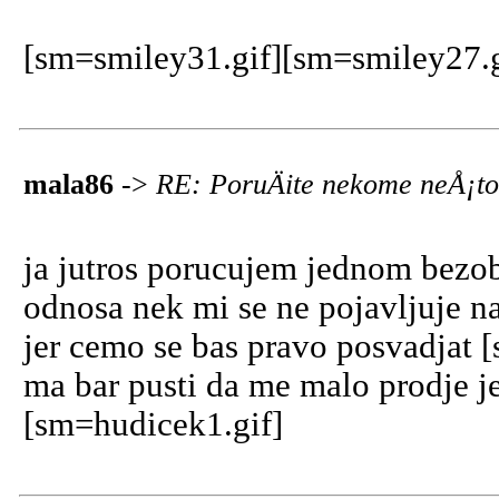
[sm=smiley31.gif][sm=smiley27.g
mala86
->
RE: PoruÄite nekome neÅ¡to
ja jutros porucujem jednom bezob
odnosa nek mi se ne pojavljuje n
jer cemo se bas pravo posvadjat [
ma bar pusti da me malo prodje je
[sm=hudicek1.gif]