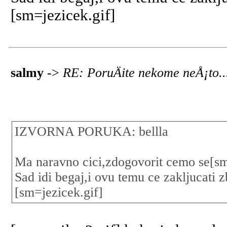
[sm=jezicek.gif]
salmy
->
RE: PoruÄite nekome neÅ¡to..
IZVORNA PORUKA: bellla
Ma naravno cici,zdogovorit cemo se[sm
Sad idi begaj,i ovu temu ce zakljucati 
[sm=jezicek.gif]